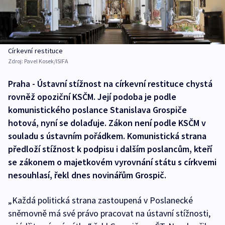
Církevní restituce
Zdroj:
Pavel Kosek/ISIFA
Praha - Ústavní stížnost na církevní restituce chystá
rovněž opoziční KSČM. Její podoba je podle
komunistického poslance Stanislava Grospiče
hotová, nyní se dolaďuje. Zákon není podle KSČM v
souladu s ústavním pořádkem. Komunistická strana
předloží stížnost k podpisu i dalším poslancům, kteří
se zákonem o majetkovém vyrovnání státu s církvemi
nesouhlasí, řekl dnes novinářům Grospič.
„Každá politická strana zastoupená v Poslanecké
sněmovně má své právo pracovat na ústavní stížnosti,