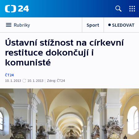
Sport
SLEDOVAT
Rubriky
Ústavní stížnost na církevní
restituce dokončují i
komunisté
ČT24
10. 1. 2013
10. 1. 2013
|
Zdroj:
ČT24