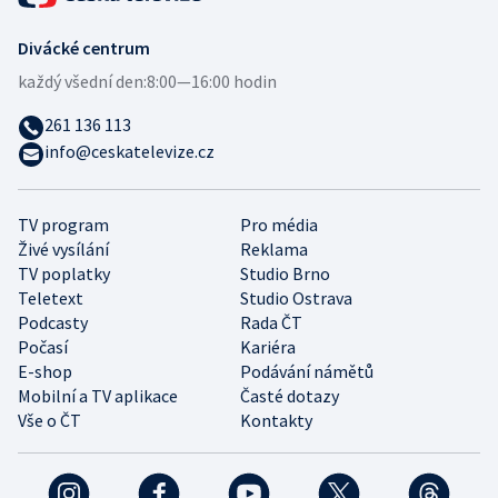
Divácké centrum
každý všední den:
8:00—16:00 hodin
261 136 113
info@ceskatelevize.cz
TV program
Pro média
Živé vysílání
Reklama
TV poplatky
Studio Brno
Teletext
Studio Ostrava
Podcasty
Rada ČT
Počasí
Kariéra
E-shop
Podávání námětů
Mobilní a TV aplikace
Časté dotazy
Vše o ČT
Kontakty