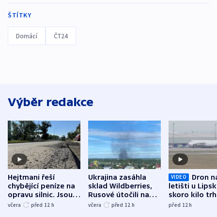
ŠTÍTKY
Domácí
ČT24
Výběr redakce
Hejtmani řeší
Ukrajina zasáhla
Dron n
VIDEO
chybějící peníze na
sklad Wildberries,
letišti u Lips
opravu silnic. Jsou
Rusové útočili na
skoro kilo trh
nenárokové, namítá
trh, hasiče či
indicie ukazuj
včera
před 12
h
včera
před 12
h
před 12
h
ministerstvo
stadion
Rusko