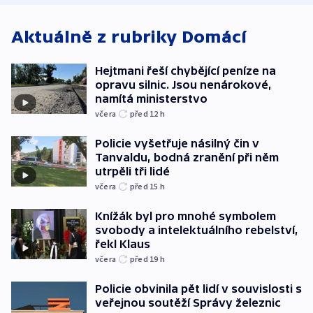
Aktuálně z rubriky
Domácí
Hejtmani řeší chybějící peníze na
opravu silnic. Jsou nenárokové,
namítá ministerstvo
včera
před 12
h
Policie vyšetřuje násilný čin v
Tanvaldu, bodná zranění při něm
utrpěli tři lidé
včera
před 15
h
Knížák byl pro mnohé symbolem
svobody a intelektuálního rebelství,
řekl Klaus
včera
před 19
h
Policie obvinila pět lidí v souvislosti s
veřejnou soutěží Správy železnic