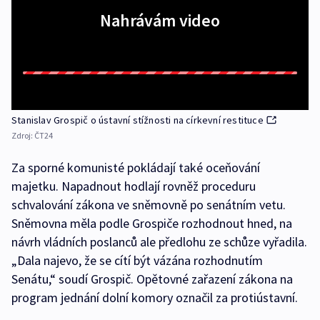
Nahrávám video
Stanislav Grospič o ústavní stížnosti na církevní restituce
Zdroj:
ČT24
Za sporné komunisté pokládají také oceňování
majetku. Napadnout hodlají rovněž proceduru
schvalování zákona ve sněmovně po senátním vetu.
Sněmovna měla podle Grospiče rozhodnout hned, na
návrh vládních poslanců ale předlohu ze schůze vyřadila.
„Dala najevo, že se cítí být vázána rozhodnutím
Senátu,“ soudí Grospič. Opětovné zařazení zákona na
program jednání dolní komory označil za protiústavní.