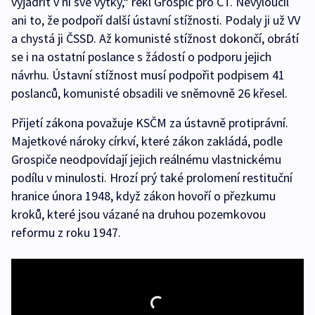
vyjádřit v ní své výtky,“ řekl Grospič pro ČT. Nevyloučil
ani to, že podpoří další ústavní stížnosti. Podaly ji už VV
a chystá ji ČSSD. Až komunisté stížnost dokončí, obrátí
se i na ostatní poslance s žádostí o podporu jejich
návrhu. Ústavní stížnost musí podpořit podpisem 41
poslanců, komunisté obsadili ve sněmovně 26 křesel.
Přijetí zákona považuje KSČM za ústavně protiprávní.
Majetkové nároky církví, které zákon zakládá, podle
Grospiče neodpovídají jejich reálnému vlastnickému
podílu v minulosti. Hrozí prý také prolomení restituční
hranice února 1948, když zákon hovoří o přezkumu
kroků, které jsou vázané na druhou pozemkovou
reformu z roku 1947.