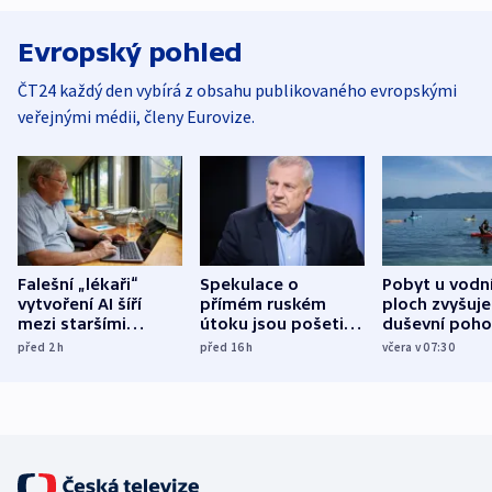
Evropský pohled
ČT24 každý den vybírá z obsahu publikovaného evropskými
veřejnými médii, členy Eurovize.
Falešní „lékaři“
Spekulace o
Pobyt u vodn
vytvoření AI šíří
přímém ruském
ploch zvyšuje
mezi staršími
útoku jsou pošetilé,
duševní poho
Poláky nebezpečné
míní estonský
ukázala
před 2
h
před 16
h
včera v 07:30
zdravotní rady
bezpečnostní
mezinárodní 
expert