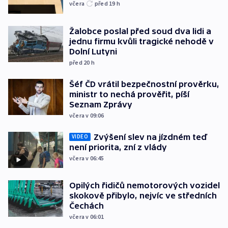
včera
před 19
h
Žalobce poslal před soud dva lidi a
jednu firmu kvůli tragické nehodě v
Dolní Lutyni
před 20
h
Šéf ČD vrátil bezpečnostní prověrku,
ministr to nechá prověřit, píší
Seznam Zprávy
včera v 09:06
Zvýšení slev na jízdném teď
VIDEO
není priorita, zní z vlády
včera v 06:45
Opilých řidičů nemotorových vozidel
skokově přibylo, nejvíc ve středních
Čechách
včera v 06:01