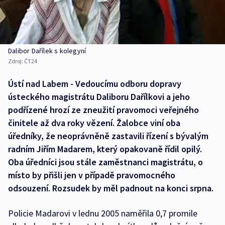
Dalibor Dařílek s kolegyní
Zdroj:
ČT24
Ústí nad Labem - Vedoucímu odboru dopravy
ústeckého magistrátu Daliboru Dařílkovi a jeho
podřízené hrozí ze zneužití pravomoci veřejného
činitele až dva roky vězení. Žalobce viní oba
úředníky, že neoprávněně zastavili řízení s bývalým
radním Jiřím Madarem, který opakovaně řídil opilý.
Oba úředníci jsou stále zaměstnanci magistrátu, o
místo by přišli jen v případě pravomocného
odsouzení. Rozsudek by měl padnout na konci srpna.
Policie Madarovi v lednu 2005 naměřila 0,7 promile