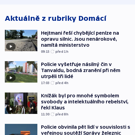
Aktuálně z rubriky
Domácí
Hejtmani řeší chybějící peníze na
opravu silnic. Jsou nenárokové,
namítá ministerstvo
09:15
před 1
h
Policie vyšetřuje násilný čin v
Tanvaldu, bodná zranění při něm
utrpěli tři lidé
17:03
před 4
h
Knížák byl pro mnohé symbolem
svobody a intelektuálního rebelství,
řekl Klaus
11:30
před 8
h
Policie obvinila pět lidí v souvislosti s
veřejnou soutěží Správy železnic