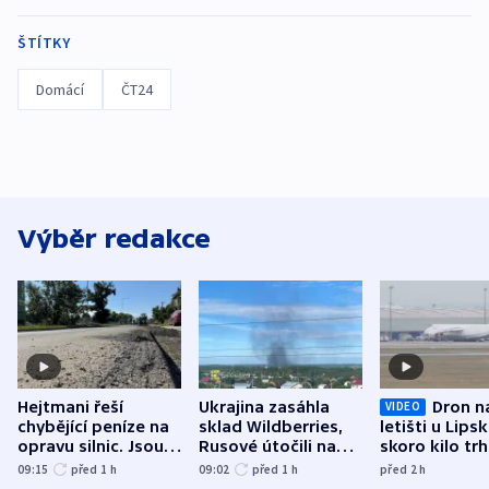
ŠTÍTKY
Domácí
ČT24
Výběr redakce
Hejtmani řeší
Ukrajina zasáhla
Dron n
VIDEO
chybějící peníze na
sklad Wildberries,
letišti u Lips
opravu silnic. Jsou
Rusové útočili na
skoro kilo trh
nenárokové, namítá
trh, hasiče či
indicie ukazuj
09:15
před 1
h
09:02
před 1
h
před 2
h
ministerstvo
stadion
Rusko