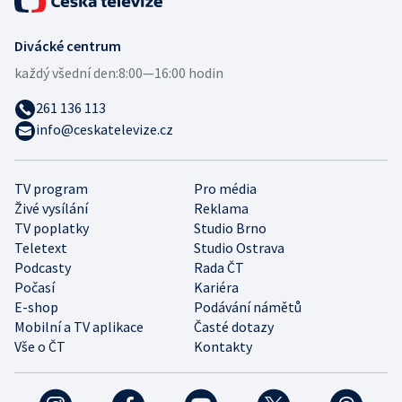
Divácké centrum
každý všední den:
8:00—16:00 hodin
261 136 113
info@ceskatelevize.cz
TV program
Pro média
Živé vysílání
Reklama
TV poplatky
Studio Brno
Teletext
Studio Ostrava
Podcasty
Rada ČT
Počasí
Kariéra
E-shop
Podávání námětů
Mobilní a TV aplikace
Časté dotazy
Vše o ČT
Kontakty