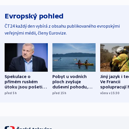
Evropský pohled
ČT24 každý den vybírá z obsahu publikovaného evropskými
veřejnými médii, členy Eurovize.
Spekulace o
Pobyt u vodních
Jiný jazyk i t
přímém ruském
ploch zvyšuje
Ve Francii
útoku jsou pošetilé,
duševní pohodu,
spolupracují h
míní estonský
ukázala
různých zemí
před 5
h
před 15
h
včera v 15:30
bezpečnostní
mezinárodní studie
expert