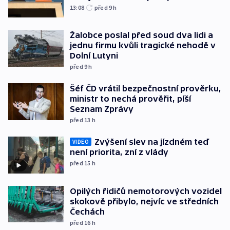
13:08
před 9
h
Žalobce poslal před soud dva lidi a
jednu firmu kvůli tragické nehodě v
Dolní Lutyni
před 9
h
Šéf ČD vrátil bezpečnostní prověrku,
ministr to nechá prověřit, píší
Seznam Zprávy
před 13
h
Zvýšení slev na jízdném teď
VIDEO
není priorita, zní z vlády
před 15
h
Opilých řidičů nemotorových vozidel
skokově přibylo, nejvíc ve středních
Čechách
před 16
h