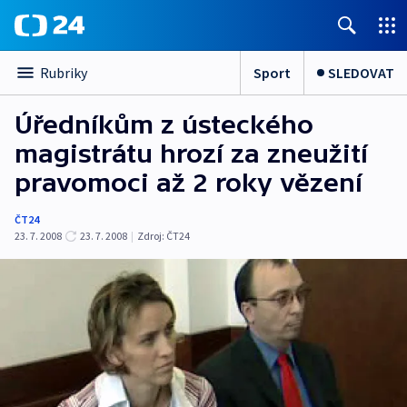
Sport
SLEDOVAT
Rubriky
Úředníkům z ústeckého
magistrátu hrozí za zneužití
pravomoci až 2 roky vězení
ČT24
23. 7. 2008
23. 7. 2008
|
Zdroj:
ČT24