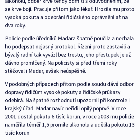
alkoholu, odběr krve tehdy odmítl s odůvodněním, že
se krve bojí. Pracuje přitom jako lékař. Hrozila mu proto
vysoká pokuta a odebrání řidičského oprávnění až na
dva roky.
Policie podle úředníků Madara špatně poučila a nechala
ho podepsat nejasný protokol. Řízení proto zastavili a
bývalý radní tak vyvázl bez trestu, jeho přestupek je už
dávno promlčený. Na policisty si před třemi roky
stěžoval i Madar, avšak neúspěšně.
V podobných případech přitom podle soudu dává odbor
dopravy řidičům vysoké pokuty a řidičské průkazy
odebírá. Na špatné rozhodnutí upozornil při kontrole i
krajský úřad. Madar navíc neřídil opilý poprvé. V roce
2001 dostal pokutu 6 tisíc korun, v roce 2003 mu policie
naměřila téměř 1,5 promile alkoholu a udělila pokutu 13
tisíc korun.