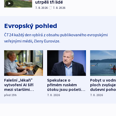
utrpěli tři lidé
7. 8. 2026
7. 8. 2026
Evropský pohled
ČT24 každý den vybírá z obsahu publikovaného evropskými
veřejnými médii, členy Eurovize.
Falešní „lékaři“
Spekulace o
Pobyt u vodn
vytvoření AI šíří
přímém ruském
ploch zvyšuje
mezi staršími
útoku jsou pošetilé,
duševní poho
Poláky nebezpečné
míní estonský
ukázala
před 19
h
7. 8. 2026
7. 8. 2026
zdravotní rady
bezpečnostní
mezinárodní 
expert