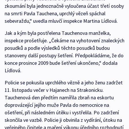
zkoumání byla jednoznačně vyloučena účast třetí osoby
na smrti Pavla Tauchena, uprchlý vězeň spáchal
sebevraždu,“ uvedla mluvčí inspekce Martina Lídlová.
Jak a kým byla postřelena Tauchenova manželka,
inspekce prošetřuje. „Čekáme na vyhotovení znaleckých
posudků a podle výsledků těchto posudků budou
stanoveny další postupy šetření. Předpokládáme, že do
konce prosince 2009 bude šetření ukončeno,“ dodala
Lídlová.
Policie se pokusila uprchlého vězně a jeho ženu zadržet
11. listopadu večer v Hajanech na Strakonicku.
Tauchenová den předtím namířila zbraň na eskortu
doprovázející jejího muže Pavla do nemocnice na
ošetření, při následném útěku i vystřelila. Po zadržení
skončila ve vazbě. Policie ji obvinila z vydírání, útoku na
veřejného činitele a maření výkonu úředního rozhodnutí