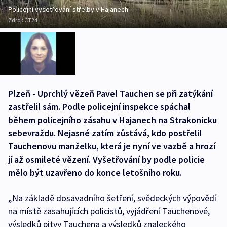
Policejní vyšetřování střelby v Hajanech
Zdroj:
ČT24
Plzeň - Uprchlý vězeň Pavel Tauchen se při zatýkání
zastřelil sám. Podle policejní inspekce spáchal
během policejního zásahu v Hajanech na Strakonicku
sebevraždu. Nejasné zatím zůstává, kdo postřelil
Tauchenovu manželku, která je nyní ve vazbě a hrozí
jí až osmileté vězení. Vyšetřování by podle policie
mělo být uzavřeno do konce letošního roku.
„Na základě dosavadního šetření, svědeckých výpovědí
na místě zasahujících policistů, vyjádření Tauchenové,
výsledků pitvy Tauchena a výsledků znaleckého