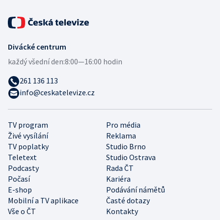
Divácké centrum
každý všední den:
8:00—16:00 hodin
261 136 113
info@ceskatelevize.cz
TV program
Pro média
Živé vysílání
Reklama
TV poplatky
Studio Brno
Teletext
Studio Ostrava
Podcasty
Rada ČT
Počasí
Kariéra
E-shop
Podávání námětů
Mobilní a TV aplikace
Časté dotazy
Vše o ČT
Kontakty