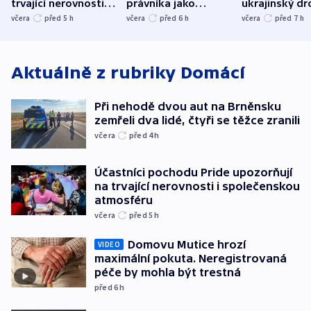
trvající nerovnosti i
právníka jako
ukrajinský dr
společenskou
ministra
explodoval k
včera
před 5
h
včera
před 6
h
včera
před 7
h
atmosféru
spravedlnosti
od plynovod
Aktuálně z rubriky
Domácí
Při nehodě dvou aut na Brněnsku
zemřeli dva lidé, čtyři se těžce zranili
včera
před 4
h
Účastníci pochodu Pride upozorňují
na trvající nerovnosti i společenskou
atmosféru
včera
před 5
h
Domovu Mutice hrozí
VIDEO
maximální pokuta. Neregistrovaná
péče by mohla být trestná
před 6
h