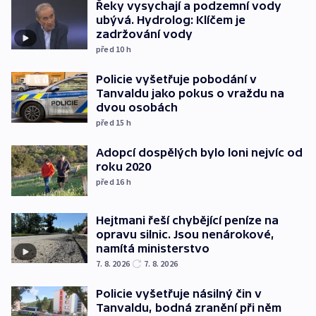
Řeky vysychají a podzemní vody
ubývá. Hydrolog: Klíčem je
zadržování vody
před 10
h
Policie vyšetřuje pobodání v
Tanvaldu jako pokus o vraždu na
dvou osobách
před 15
h
Adopcí dospělých bylo loni nejvíc od
roku 2020
před 16
h
Hejtmani řeší chybějící peníze na
opravu silnic. Jsou nenárokové,
namítá ministerstvo
7. 8. 2026
7. 8. 2026
Policie vyšetřuje násilný čin v
Tanvaldu, bodná zranění při něm