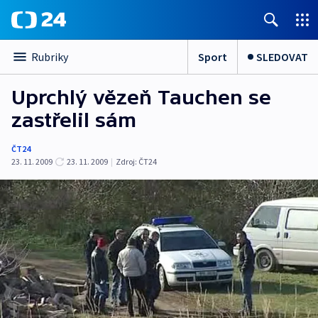
Sport
SLEDOVAT
Rubriky
Uprchlý vězeň Tauchen se
zastřelil sám
ČT24
23. 11. 2009
23. 11. 2009
|
Zdroj:
ČT24