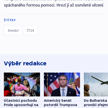
spáchaného formou pomoci. Hrozí jí až osmileté vězení.
ŠTÍTKY
Domácí
ČT24
Výběr redakce
Účastníci pochodu
Americký Senát
Do Bulharska
Pride upozorňují na
potvrdil Trumpova
pronikl zřejm