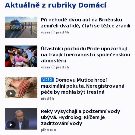
Aktuálně z rubriky
Domácí
Při nehodě dvou aut na Brněnsku
zemřeli dva lidé, čtyři se těžce zranili
včera
před 4
h
Účastníci pochodu Pride upozorňují
na trvající nerovnosti i společenskou
atmosféru
včera
před 5
h
Domovu Mutice hrozí
VIDEO
maximální pokuta. Neregistrovaná
péče by mohla být trestná
před 6
h
Řeky vysychají a podzemní vody
ubývá. Hydrolog: Klíčem je
zadržování vody
před 10
h