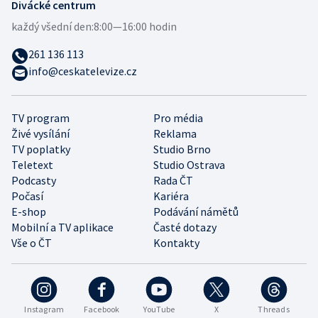
Divácké centrum
každý všední den:
8:00—16:00 hodin
261 136 113
info@ceskatelevize.cz
TV program
Pro média
Živé vysílání
Reklama
TV poplatky
Studio Brno
Teletext
Studio Ostrava
Podcasty
Rada ČT
Počasí
Kariéra
E-shop
Podávání námětů
Mobilní a TV aplikace
Časté dotazy
Vše o ČT
Kontakty
Instagram
Facebook
YouTube
X
Threads