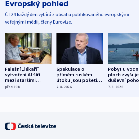
Evropský pohled
ČT24 každý den vybírá z obsahu publikovaného evropskými
veřejnými médii, členy Eurovize.
Falešní „lékaři“
Spekulace o
Pobyt u vodn
vytvoření AI šíří
přímém ruském
ploch zvyšuje
mezi staršími
útoku jsou pošetilé,
duševní poho
Poláky nebezpečné
míní estonský
ukázala
před 19
h
7. 8. 2026
7. 8. 2026
zdravotní rady
bezpečnostní
mezinárodní 
expert