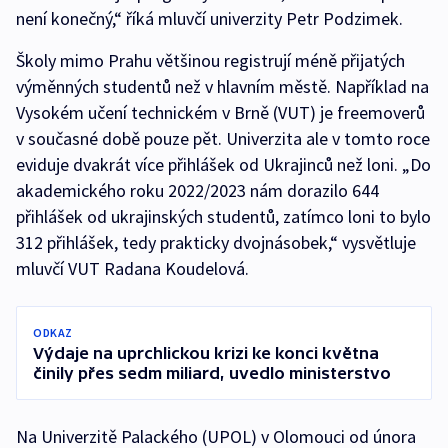
není konečný,“ říká mluvčí univerzity Petr Podzimek.
Školy mimo Prahu většinou registrují méně přijatých
výměnných studentů než v hlavním městě. Například na
Vysokém učení technickém v Brně (VUT) je freemoverů
v současné době pouze pět. Univerzita ale v tomto roce
eviduje dvakrát více přihlášek od Ukrajinců než loni. „Do
akademického roku 2022/2023 nám dorazilo 644
přihlášek od ukrajinských studentů, zatímco loni to bylo
312 přihlášek, tedy prakticky dvojnásobek,“ vysvětluje
mluvčí VUT Radana Koudelová.
ODKAZ
Výdaje na uprchlickou krizi ke konci května
činily přes sedm miliard, uvedlo ministerstvo
Na Univerzitě Palackého (UPOL) v Olomouci od února