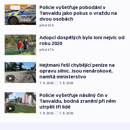
Policie vyšetřuje pobodání v
Tanvaldu jako pokus o vraždu na
dvou osobách
před 15
h
Adopcí dospělých bylo loni nejvíc od
roku 2020
před 17
h
Hejtmani řeší chybějící peníze na
opravu silnic. Jsou nenárokové,
namítá ministerstvo
7. 8. 2026
7. 8. 2026
Policie vyšetřuje násilný čin v
Tanvaldu, bodná zranění při něm
utrpěli tři lidé
7. 8. 2026
7. 8. 2026