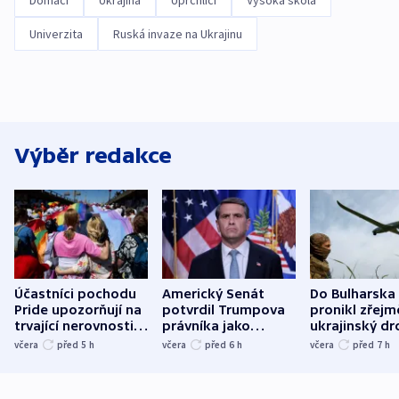
Domácí
Ukrajina
Uprchlíci
Vysoká škola
Univerzita
Ruská invaze na Ukrajinu
Výběr redakce
Účastníci pochodu
Americký Senát
Do Bulharska
Pride upozorňují na
potvrdil Trumpova
pronikl zřejm
trvající nerovnosti i
právníka jako
ukrajinský dr
společenskou
ministra
explodoval k
včera
před 5
h
včera
před 6
h
včera
před 7
h
atmosféru
spravedlnosti
od plynovod