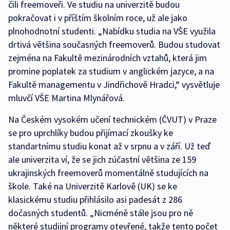
čili freemoveři. Ve studiu na univerzitě budou
pokračovat i v příštím školním roce, už ale jako
plnohodnotní studenti. „Nabídku studia na VŠE využila
drtivá většina současných freemoverů. Budou studovat
zejména na Fakultě mezinárodních vztahů, která jim
promine poplatek za studium v anglickém jazyce, a na
Fakultě managementu v Jindřichově Hradci,“ vysvětluje
mluvčí VŠE Martina Mlynářová.
Na Českém vysokém učení technickém (ČVUT) v Praze
se pro uprchlíky budou přijímací zkoušky ke
standartnímu studiu konat až v srpnu a v září. Už teď
ale univerzita ví, že se jich zúčastní většina ze 159
ukrajinských freemoverů momentálně studujících na
škole. Také na Univerzitě Karlově (UK) se ke
klasickému studiu přihlásilo asi padesát z 286
dočasných studentů. „Nicméně stále jsou pro ně
některé studijní programy otevřené, takže tento počet