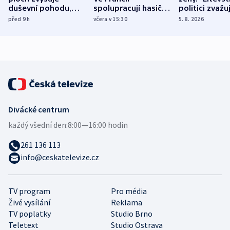
duševní pohodu,
spolupracují hasiči z
politici zvažuj
ukázala
různých zemí
dohodu o
před 9
h
včera v 15:30
5. 8. 2026
mezinárodní studie
demografii
Divácké centrum
každý všední den:
8:00—16:00 hodin
261 136 113
info@ceskatelevize.cz
TV program
Pro média
Živé vysílání
Reklama
TV poplatky
Studio Brno
Teletext
Studio Ostrava