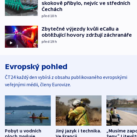
skokově přibylo, nejvíc ve středních
Čechách
před 10
h
Zbytečné výjezdy kvůli eCallu a
obtěžující hovory zdržují záchranáře
před 19
h
Evropský pohled
ČT24 každý den vybírá z obsahu publikovaného evropskými
veřejnými médii, členy Eurovize.
Pobyt u vodních
Jiný jazyk i technika.
„Musíme zapo
ploch zvyšuje
Ve Francii
ženy.“ Litevšt