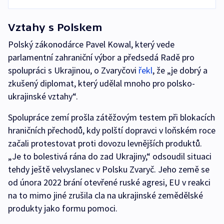
Vztahy s Polskem
Polský zákonodárce Pavel Kowal, který vede
parlamentní zahraniční výbor a předsedá Radě pro
spolupráci s Ukrajinou, o Zvaryčovi
řekl
, že „je dobrý a
zkušený diplomat, který udělal mnoho pro polsko-
ukrajinské vztahy“.
Spolupráce zemí prošla zátěžovým testem při blokacích
hraničních přechodů, kdy polští dopravci v loňském roce
začali protestovat proti dovozu levnějších produktů.
„Je to bolestivá rána do zad Ukrajiny,“ odsoudil situaci
tehdy ještě velvyslanec v Polsku Zvaryč. Jeho země se
od února 2022 brání otevřené ruské agresi, EU v reakci
na to mimo jiné zrušila cla na ukrajinské zemědělské
produkty jako formu pomoci.