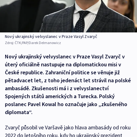
Nový ukrajinský velvyslanec v Praze Vasyl Zvaryč
Zdroj:
ČTK/PAP/Darek Delmanowicz
Nový ukrajinský velvyslanec v Praze Vasyl Zvaryč v
úterý oficiálně nastupuje na diplomatickou misi v
České republice. Zahraniční politice se věnuje již
pětadvacet let, z toho jedenáct let strávil na polské
ambasádě. Zkušenosti má i z velvyslanectví
Spojených států amerických a Turecka. Polský
poslanec Pavel Kowal ho označuje jako „zkušeného
diplomata“.
Zvaryč působil ve Varšavě jako hlava ambasády od roku
2022 do letošního roku, kdy ho ukrajinský prezident