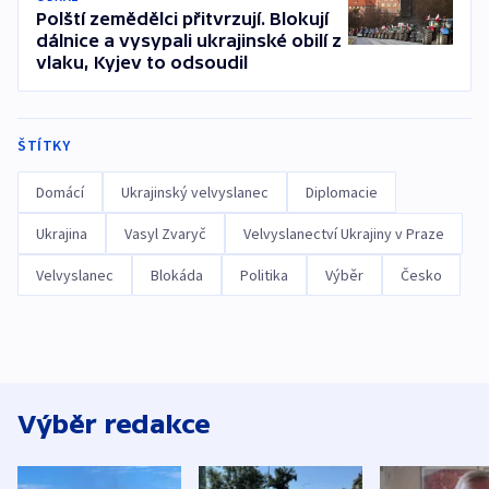
Polští zemědělci přitvrzují. Blokují
dálnice a vysypali ukrajinské obilí z
vlaku, Kyjev to odsoudil
ŠTÍTKY
Domácí
Ukrajinský velvyslanec
Diplomacie
Ukrajina
Vasyl Zvaryč
Velvyslanectví Ukrajiny v Praze
Velvyslanec
Blokáda
Politika
Výběr
Česko
Výběr redakce