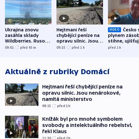
Ukrajina znovu
Hejtmani řeší
Česko 
VIDEO
zasáhla sklady
chybějící peníze na
plynem zásob
Wildberries. Rusové
opravu silnic. Jsou
stihne, ujišťu
útočili v Charkovské
nenárokové, namítá
expert. Sníže
09:02
před 43
m
09:15
před 1
h
před 1
h
oblasti
ministerstvo
však slíbit ne
Aktuálně z rubriky
Domácí
Hejtmani řeší chybějící peníze na
opravu silnic. Jsou nenárokové,
namítá ministerstvo
09:15
před 1
h
Knížák byl pro mnohé symbolem
svobody a intelektuálního rebelství,
řekl Klaus
11:30
před 2
h