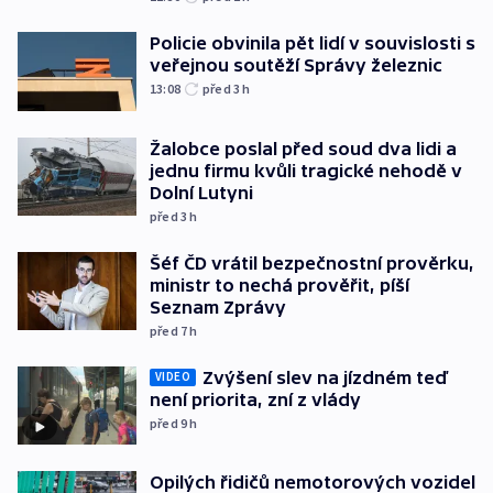
Policie obvinila pět lidí v souvislosti s
veřejnou soutěží Správy železnic
13:08
před 3
h
Žalobce poslal před soud dva lidi a
jednu firmu kvůli tragické nehodě v
Dolní Lutyni
před 3
h
Šéf ČD vrátil bezpečnostní prověrku,
ministr to nechá prověřit, píší
Seznam Zprávy
před 7
h
Zvýšení slev na jízdném teď
VIDEO
není priorita, zní z vlády
před 9
h
Opilých řidičů nemotorových vozidel