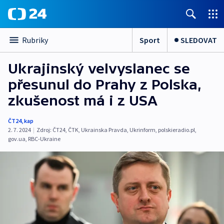
Sport
SLEDOVAT
Rubriky
Ukrajinský velvyslanec se
přesunul do Prahy z Polska,
zkušenost má i z USA
ČT24
,
kap
2. 7. 2024
|
Zdroj:
ČT24
,
ČTK
,
Ukrainska Pravda
,
Ukrinform
,
polskieradio.pl
,
gov.ua
,
RBC-Ukraine