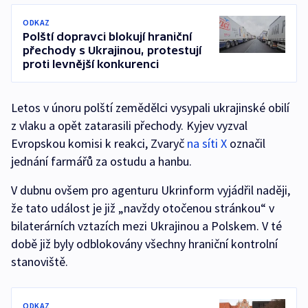
ODKAZ
Polští dopravci blokují hraniční
přechody s Ukrajinou, protestují
proti levnější konkurenci
Letos v únoru polští zemědělci vysypali ukrajinské obilí
z vlaku a opět zatarasili přechody. Kyjev vyzval
Evropskou komisi k reakci, Zvaryč
na síti X
označil
jednání farmářů za ostudu a hanbu.
V dubnu ovšem pro agenturu Ukrinform vyjádřil naději,
že tato událost je již „navždy otočenou stránkou“ v
bilaterárních vztazích mezi Ukrajinou a Polskem. V té
době již byly odblokovány všechny hraniční kontrolní
stanoviště.
ODKAZ