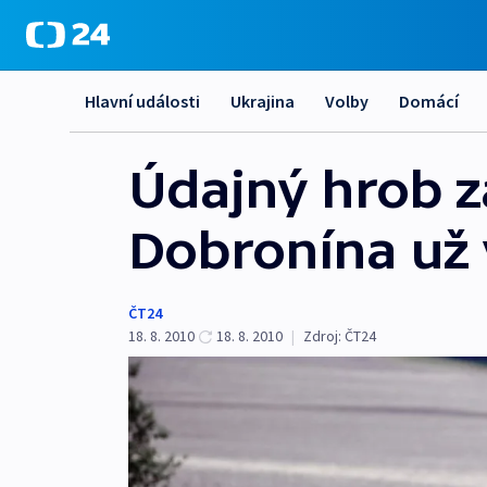
Hlavní události
Ukrajina
Volby
Domácí
Údajný hrob 
Dobronína už v
ČT24
18. 8. 2010
18. 8. 2010
|
Zdroj:
ČT24