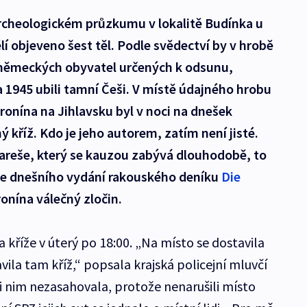
archeologickém průzkumu v lokalitě Budínka u
lí objeveno šest těl. Podle svědectví by v hrobě
 německých obyvatel určených k odsunu,
 1945 ubili tamní Češi. V místě údajného hrobu
nína na Jihlavsku byl v noci na dnešek
 kříž. Kdo je jeho autorem, zatím není jisté.
areše, který se kauzou zabývá dlouhodobě, to
odle dnešního vydání rakouského deníku
Die
onína válečný zločin.
a kříže v úterý po 18:00. „Na místo se dostavila
vila tam kříž,“ popsala krajská policejní mluvčí
i nim nezasahovala, protože nenarušili místo