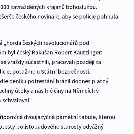
 2 000 zavražděných krajanů bohoslužbu.
ešerše českého novináře, aby se policie pohnula
ilá „horda českých revolucionářů pod
m byl český Rakušan Robert Kautzinger:
se vraždy zúčastnili, pracovali později za
icie, potažmo u Státní bezpečnosti.
odle deníku potrestání bránil dodnes platný
echny útoky a násilné činy na Němcích v
schvaloval“.
připomíná dvoujazyčná pamětní tabule, kterou
rotesty polistopadového starosty odvážný