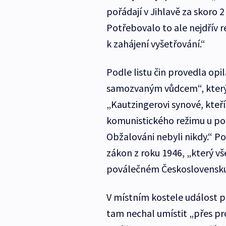
pořádají v Jihlavě za skoro
Potřebovalo to ale nejdřív r
k zahájení vyšetřování.“
Podle listu čin provedla op
samozvaným vůdcem“, který
„Kautzingerovi synové, kteří 
komunistického režimu u pol
Obžalováni nebyli nikdy.“ P
zákon z roku 1946, „který vš
poválečném Československu 
V místním kostele událost 
tam nechal umístit „přes p