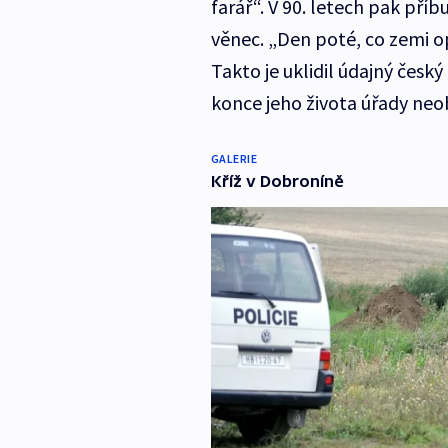
farář“. V 90. letech pak příbu
věnec. „Den poté, co zemi op
Takto je uklidil údajný český
konce jeho života úřady neob
GALERIE
Kříž v Dobroníně