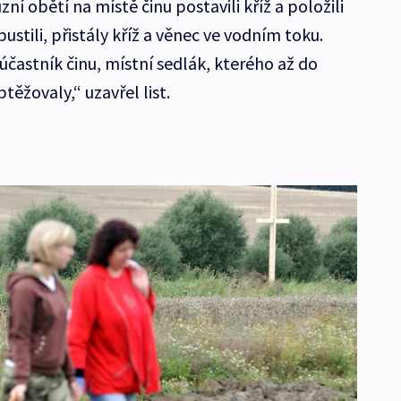
zní obětí na místě činu postavili kříž a položili
ustili, přistály kříž a věnec ve vodním toku.
 účastník činu, místní sedlák, kterého až do
těžovaly,“ uzavřel list.