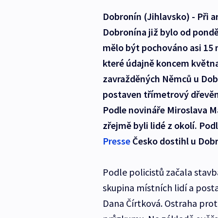
Dobronín (Jihlavsko) - Při 
Dobronína již bylo od pondě
mělo být pochováno asi 15
které údajně koncem května
zavražděných Němců u Dobro
postaven třímetrový dřevěný
Podle novináře Miroslava M
zřejmě byli lidé z okolí. P
Presse
Česko dostihl u Dobr
Podle policistů začala stavb
skupina místních lidí a posta
Dana Čírtková. Ostraha prot