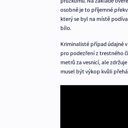
průzkumu. Na základě ověření
osobně je to příjemné překv
který se byl na místě podívat
bílo.
Kriminalisté případ údajné v
pro podezření z trestného č
metrů za vesnicí, ale zdržuj
musel být výkop kvůli přeh