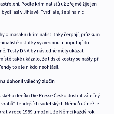
astřeleni. Podle kriminalistů už zřejmě žije jen
ydlí asi v Jihlavě. Tvrdí ale, že si na nic
hy o masakru kriminalisti taky čerpají, průzkum
iminalisté ostatky vyzvednou a poputují do
rně. Testy DNA by následně měly ukázat
ístě také ukázalo, že lidské kostry se našly při
Tehdy to ale nikdo neohlásil.
na dohonil válečný zločin
ského deníku Die Presse Česko dostihl válečný
 z „vrahů“ tehdejších sudetských Němců už nežije
brat v roce 1989 umožnil, že Němci každý rok