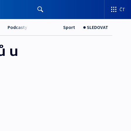
ČT
Podcasty
Sport
SLEDOVAT
ů u