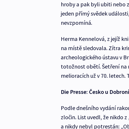
hroby a pak byli ubiti nebo z
jeden přímý svědek události, b
nevzpomíná.
Herma Kennelová, z jejíž kni
na místě sledovala. Zítra kr
archeologického ústavu v B
totožnost obětí. Šetření na m
melioracích už v 70. letech. 
Die Presse: Česko u Dobroní
Podle dnešního vydání rakou
zločin. List uvedl, že nikdo
a nikdy nebyl potrestán: „O