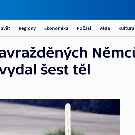
Svět
Regiony
Ekonomika
Počasí
Věda
Kultura
zavražděných Němc
ydal šest těl