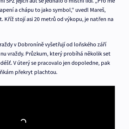
 SPZ jejich aut se jednalo o místní lidi. „Pro mě
apení a chápu to jako symbol,“ uvedl Mareš,
. Kříž stojí asi 20 metrů od výkopu, je natřen na
raždy v Dobroníně vyšetřují od loňského září
inu vraždy. Průzkum, který probíhá několik set
e déšť. V úterý se pracovalo jen dopoledne, pak
áňkám překryt plachtou.