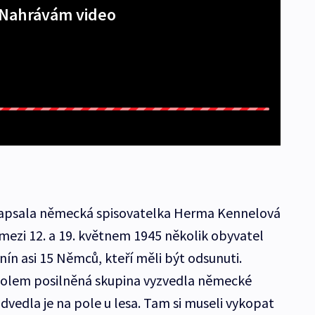
Nahrávám video
 napsala německá spisovatelka Herma Kennelová
 mezi 12. a 19. květnem 1945 několik obyvatel
n asi 15 Němců, kteří měli být odsunuti.
oholem posilněná skupina vyzvedla německé
dvedla je na pole u lesa. Tam si museli vykopat