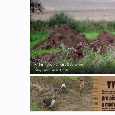
Kříž u hrobu Němců v Dobroníně
Zdroj:
Luboš Pavlíček/ČTK