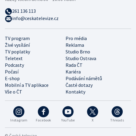
261 136 113
info@ceskatelevize.cz
TV program
Pro média
Živé vysílání
Reklama
TV poplatky
Studio Brno
Teletext
Studio Ostrava
Podcasty
Rada ČT
Počasí
Kariéra
E-shop
Podávání námětů
Mobilní a TV aplikace
Časté dotazy
Vše o ČT
Kontakty
Instagram
Facebook
YouTube
X
Threads
© Česká televize