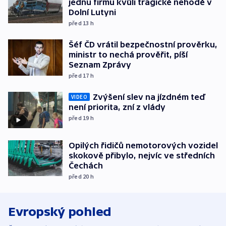
jednu firmu kvůli tragické nehodě v
Dolní Lutyni
před 13
h
Šéf ČD vrátil bezpečnostní prověrku,
ministr to nechá prověřit, píší
Seznam Zprávy
před 17
h
Zvýšení slev na jízdném teď
VIDEO
není priorita, zní z vlády
před 19
h
Opilých řidičů nemotorových vozidel
skokově přibylo, nejvíc ve středních
Čechách
před 20
h
Evropský pohled