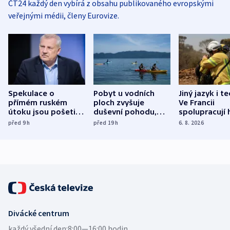
ČT24 každý den vybírá z obsahu publikovaného evropskými
veřejnými médii, členy Eurovize.
Spekulace o
Pobyt u vodních
Jiný jazyk i t
přímém ruském
ploch zvyšuje
Ve Francii
útoku jsou pošetilé,
duševní pohodu,
spolupracují h
míní estonský
ukázala
různých zemí
před 9
h
před 19
h
6. 8. 2026
bezpečnostní
mezinárodní studie
expert
Divácké centrum
každý všední den:
8:00—16:00 hodin