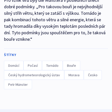
Pro vznik víru byly dle Münstera v posledních dnech
dobré podmínky. „Pro takovou bouři je nejvýhodnější
silný střih větru, který se zatáčí s výškou. Tornádo je
pak kombinací tohoto větru a silné energie, která se
tady hromadila díky vysokým teplotám posledních pár
dní. Tyto podmínky jsou spouštěčem pro to, že taková
bouře vznikne.“
ŠTÍTKY
Domácí
Počasí
Tornádo
Bouře
Český hydrometeorologický ústav
Morava
Česko
Petr Münster