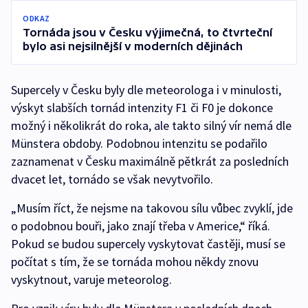
ODKAZ
Tornáda jsou v Česku výjimečná, to čtvrteční
bylo asi nejsilnější v moderních dějinách
Supercely v Česku byly dle meteorologa i v minulosti,
výskyt slabších tornád intenzity F1 či F0 je dokonce
možný i několikrát do roka, ale takto silný vír nemá dle
Münstera obdoby. Podobnou intenzitu se podařilo
zaznamenat v Česku maximálně pětkrát za posledních
dvacet let, tornádo se však nevytvořilo.
„Musím říct, že nejsme na takovou sílu vůbec zvyklí, jde
o podobnou bouři, jako znají třeba v Americe,“ říká.
Pokud se budou supercely vyskytovat častěji, musí se
počítat s tím, že se tornáda mohou někdy znovu
vyskytnout, varuje meteorolog.