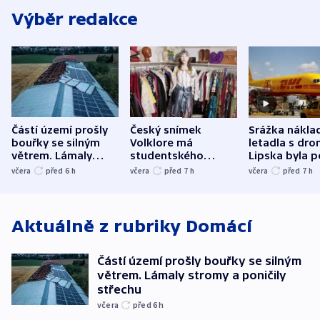
Výběr redakce
Částí území prošly
Český snímek
Srážka nákla
bouřky se silným
Volklore má
letadla s dr
větrem. Lámaly
studentského
Lipska byla p
stromy a poničily
Oscara, zabojuje o
německého mi
včera
před 6
h
včera
před 7
h
včera
před 7
h
střechu
cenu za krátký film
hybridní útok
Aktuálně z rubriky
Domácí
Částí území prošly bouřky se silným
větrem. Lámaly stromy a poničily
střechu
včera
před 6
h