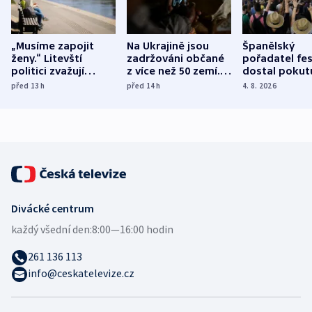
„Musíme zapojit
Na Ukrajině jsou
Španělský
ženy.“ Litevští
zadržováni občané
pořadatel fes
politici zvažují
z více než 50 zemí.
dostal pokut
dohodu o
Bojovali na straně
nekalé prakti
před 13
h
před 14
h
4. 8. 2026
demografii
Ruska
Divácké centrum
každý všední den:
8:00—16:00 hodin
261 136 113
info@ceskatelevize.cz