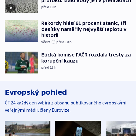
průtoku. Málo vody je i v přehradách
před 10
h
Rekordy hlásí 91 procent stanic, tři
desítky naměřily nejvyšší teplotu v
historii
včera
před 10
h
Etická komise FAČR rozdala tresty za
korupční kauzu
před 13
h
Evropský pohled
ČT24 každý den vybírá z obsahu publikovaného evropskými
veřejnými médii, členy Eurovize.