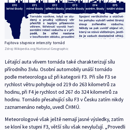
Fujitova stupnice intenzity tornád
Zdroj:
Wikipedia.org/National Geographic
Létající auta vlivem tornáda také charakterizují sílu
přírodního živlu. Osobní automobily unáší tornádo
podle meteorologa už při kategorii F3. Při síle F3 se
rychlost větru pohybuje od 219 do 263 kilometrů za
hodinu, při F4 je rychlost od 267 do 324 kilometrů za
hodinu. Tornádo přesahující sílu F3 v Česku zatím nikdy
zaznamenáno nebylo, uvedl ČHMÚ.
Meteorologové však ještě nemají jasné výsledky, zatím
se kloní ke stupni F3, větší sílu však nevylučují. „Provedli