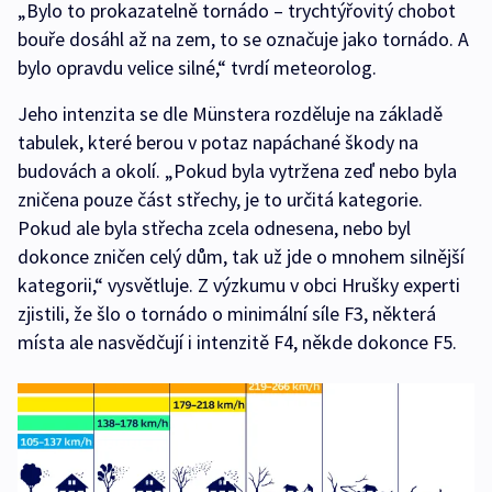
„Bylo to prokazatelně tornádo – trychtýřovitý chobot
bouře dosáhl až na zem, to se označuje jako tornádo. A
bylo opravdu velice silné,“ tvrdí meteorolog.
Jeho intenzita se dle Münstera rozděluje na základě
tabulek, které berou v potaz napáchané škody na
budovách a okolí. „Pokud byla vytržena zeď nebo byla
zničena pouze část střechy, je to určitá kategorie.
Pokud ale byla střecha zcela odnesena, nebo byl
dokonce zničen celý dům, tak už jde o mnohem silnější
kategorii,“ vysvětluje. Z výzkumu v obci Hrušky experti
zjistili, že šlo o tornádo o minimální síle F3, některá
místa ale nasvědčují i intenzitě F4, někde dokonce F5.