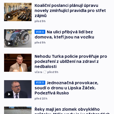
Koaliční poslanci plánují úpravu
novely zmírňující pravidla pro střet
zájmů
před 9
h
Na ulici přibývá lidí bez
VIDEO
domova, kteří jsou na vozíku
před 9
h
Nehodu Turka policie prověřuje pro
podezření z ublížení na zdraví z
nedbalosti
včera
před 9
h
Jednoznačná provokace,
VIDEO
soudí o dronu u Lipska Žáček.
Podezřívá Rusko
před 10
h
Řeky mají jen zlomek obvyklého