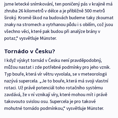
jsme letecké snímkování, ten poničený pás v krajině má
zhruba 26 kilometrů v délce a je přibližně 500 metrů
široký. Kromě škod na budovách budeme taky zkoumat
znaky na stromech a vytrhanou půdu i s obilím, což jsou
všechno věci, které pak budou při analýze brány v
potaz,“ vysvětluje Münster.
Tornádo v Česku?
I když výskyt tornád v Česku není pravděpodobný,
můžou nastat i zde potřebné podmínky pro jeho vznik.
Typ bouře, která vír větru vyvolala, se v meteorologii
nazývá supercela. „Je to bouře, která má svoji vlastní
rotaci. Už právě potenciál toho rotačního systému
zavdává, že v ní vznikají víry, které mohou mít i právě
takovouto svislou osu. Supercela je pro takové
mohutné tornádo podmínkou,“ vysvětluje Münster.