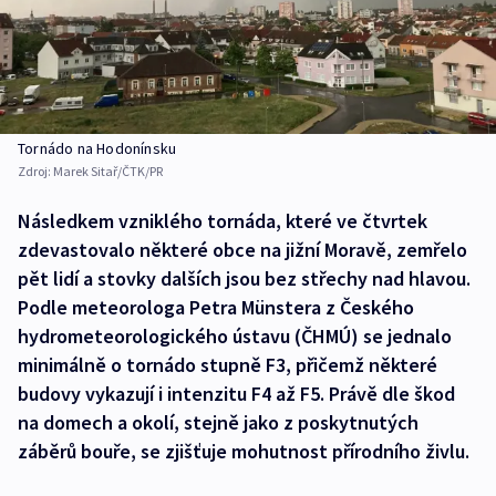
Tornádo na Hodonínsku
Zdroj:
Marek Sitař/ČTK/PR
Následkem vzniklého tornáda, které ve čtvrtek
zdevastovalo některé obce na jižní Moravě, zemřelo
pět lidí a stovky dalších jsou bez střechy nad hlavou.
Podle meteorologa Petra Münstera z Českého
hydrometeorologického ústavu (ČHMÚ) se jednalo
minimálně o tornádo stupně F3, přičemž některé
budovy vykazují i intenzitu F4 až F5. Právě dle škod
na domech a okolí, stejně jako z poskytnutých
záběrů bouře, se zjišťuje mohutnost přírodního živlu.