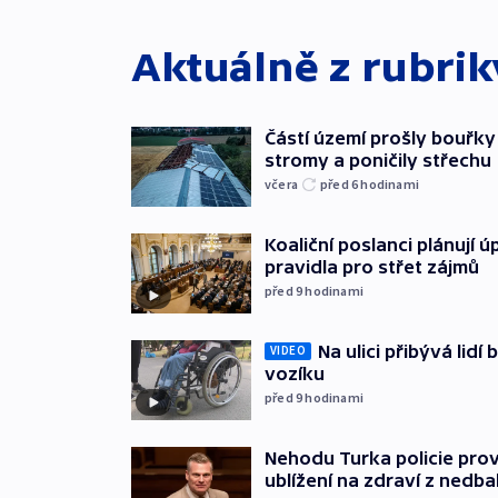
Aktuálně z rubri
Částí území prošly bouřky
stromy a poničily střechu
včera
před 6
hodinami
Koaliční poslanci plánují ú
pravidla pro střet zájmů
před 9
hodinami
Na ulici přibývá lidí
VIDEO
vozíku
před 9
hodinami
Nehodu Turka policie prov
ublížení na zdraví z nedba