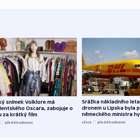
Srážka nákladního leta
ký snímek Volklore má
dronem u Lipska byla 
dentského Oscara, zabojuje o
německého ministra hy
 za krátký film
včera
před 6
hodinami
před 6
hodinami