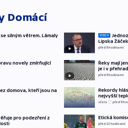
ky
Domácí
 se silným větrem. Lámaly
Jednoz
VIDEO
Lipska Žáček
před 9
hodinami
pravu novely zmírňující
Řeky mají je
je i v přehra
před 9
hodinami
Rekordy hlásí
 bez domova, kteří jsou na
nejvyšší tepl
včera
před 9
ho
Etická komis
ěřuje pro podezření z
losti
před 13
hodinami