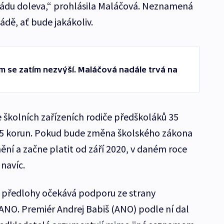
 vládu doleva,“ prohlásila Maláčová. Neznamená
ládě, ať bude jakákoliv.
um se zatím nezvýší. Maláčová nadále trvá na
 školních zařízeních rodiče předškoláků 35
 25 korun. Pokud bude změna školského zákona
ní a začne platit od září 2020, v daném roce
 navíc.
u předlohy očekává podporu ze strany
 ANO. Premiér Andrej Babiš (ANO) podle ní dal