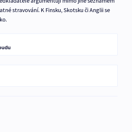
Předkladatelé argumentují mimo jiné seznamem
tné stravování. K Finsku, Skotsku či Anglii se
ko.
oudu