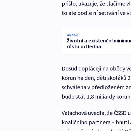
přišlo, ukazuje, že tlačíme
to ale podle ní setrvání ve v
ODKAZ
Životní a existenční minim
růstu od ledna
Dosud doplácejí na obědy ve
korun na den, děti školáků
schválena v předloženém zně
bude stát 1,8 miliardy korun
Valachová uvedla, že ČSSD 
koaličního partnera – hnutí