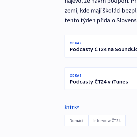
najevo, že návrh podpoří. 
zemí, kde mají školáci bezpla
tento týden přidalo Slovens
ODKAZ
Podcasty ČT24 na SoundCl
ODKAZ
Podcasty ČT24 v iTunes
ŠTÍTKY
Domácí
Interview ČT24