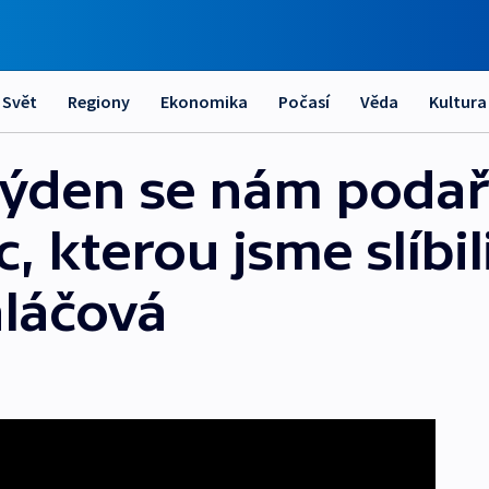
Svět
Regiony
Ekonomika
Počasí
Věda
Kultura
ýden se nám podaří
, kterou jsme slíbili
aláčová