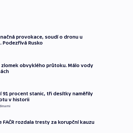
načná provokace, soudí o dronu u
. Podezřívá Rusko
n zlomek obvyklého průtoku. Málo vody
dách
 91 procent stanic, tři desítky naměřily
otu v historii
dinami
e FAČR rozdala tresty za korupční kauzu