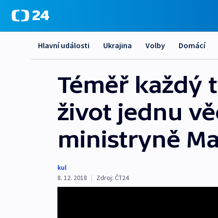
Hlavní události
Ukrajina
Volby
Domácí
Téměř každý t
život jednu věc
ministryně M
kul
8. 12. 2018
|
Zdroj:
ČT24