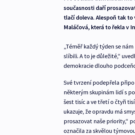
současnosti daří prosazovat 
tlačí doleva. Alespoň tak to
Maláčová, která to řekla v 
„Téměř každý týden se nám p
slíbili. A to je důležité,“ u
demokracie dlouho podceňova
Své tvrzení podepřela při
některým skupinám lidí s pos
šest tisíc a ve třetí o čtyři t
ukazuje, že opravdu má smysl
prosazovat naše priority,“ 
označila za skvělou týmovou