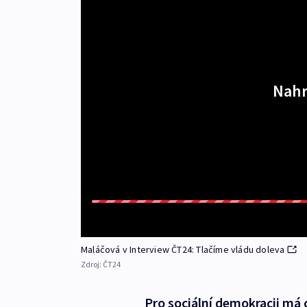
Nahr
Maláčová v Interview ČT24: Tlačíme vládu doleva
Zdroj:
ČT24
Pro sociální demokracii má c