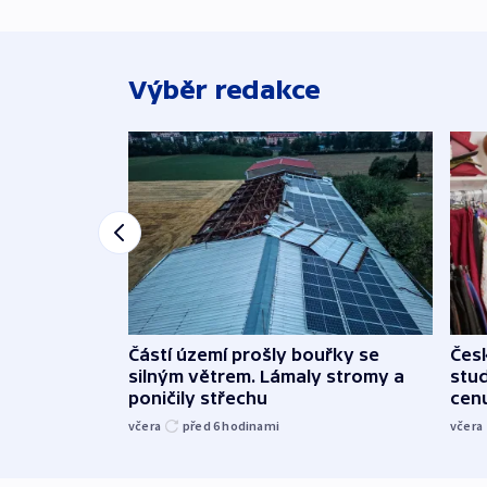
Výběr redakce
Částí území prošly bouřky se
Čes
silným větrem. Lámaly stromy a
stu
poničily střechu
cenu
včera
před 6
hodinami
včera