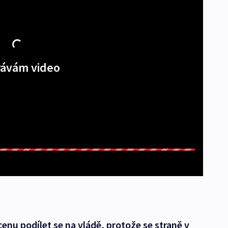
ávám video
enu podílet se na vládě, protože se straně v