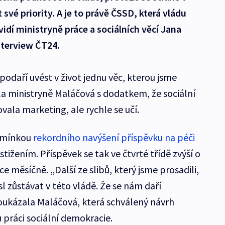
své priority. A je to právě ČSSD, která vládu
 vidí ministryně práce a sociálních věcí Jana
Interview ČT24.
odaří uvést v život jednu věc, kterou jsme
vedla ministryně Maláčová s dodatkem, že sociální
la marketing, ale rychle se učí.
pomínkou
rekordního navýšení příspěvku na péči
tižením. Příspěvek se tak ve čtvrté třídě zvýší o
isíce měsíčně. „Další ze slibů, který jsme prosadili,
 zůstávat v této vládě. Že se nám daří
poukázala Maláčová, která schválený návrh
 práci sociální demokracie.