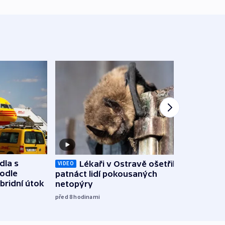
dla s
Lékaři v Ostravě ošetřili už
Koali
VIDEO
podle
patnáct lidí pokousaných
novel
bridní útok
netopýry
zájm
před 8
hodinami
před 9