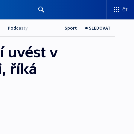
ČT
Podcasty
Sport
SLEDOVAT
 uvést v
, říká