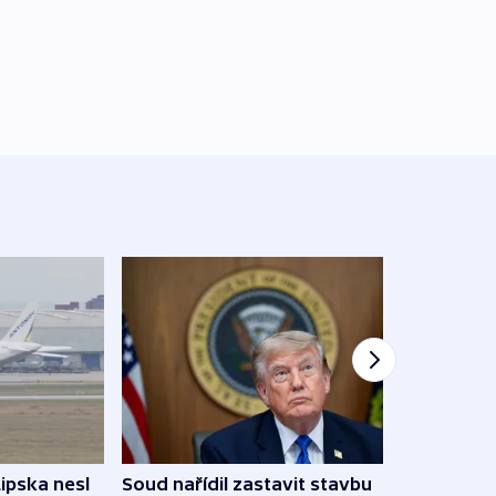
Lipska nesl
Soud nařídil zastavit stavbu
Žido