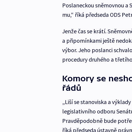
Poslaneckou sněmovnou a S
mu,“ říká předseda ODS Petr 
Jenže čas se krátí. Sněmovn
a připomínkami ještě nedoká
výbor. Jeho poslanci schvalo
procedury druhého a třetího 
Komory se nesho
řádů
„Liší se stanoviska a výklad
legislativního odboru Senát
Pravděpodobně bude potřeba
říká předseda ústavně právn