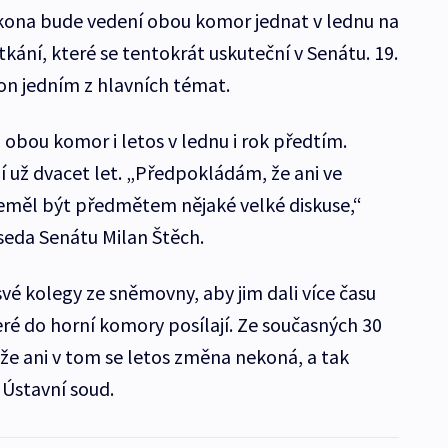
kona bude vedení obou komor jednat v lednu na
ání, které se tentokrát uskuteční v Senátu. 19.
on jedním z hlavních témat.
i obou komor i letos v lednu i rok předtím.
í už dvacet let. „Předpokládám, že ani ve
eměl být předmětem nějaké velké diskuse,“
seda Senátu Milan Štěch.
své kolegy ze sněmovny, aby jim dali více času
ré do horní komory posílají. Ze současných 30
nže ani v tom se letos změna nekoná, a tak
 Ústavní soud.