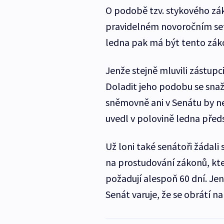
O podobě tzv. stykového zá
pravidelném novoročním setk
ledna pak má být tento zák
Jenže stejně mluvili zástupc
Doladit jeho podobu se snaž
sněmovně ani v Senátu by n
uvedl v polovině ledna před
Už loni také senátoři žádali 
na prostudování zákonů, kte
požadují alespoň 60 dní. Je
Senát varuje, že se obrátí na