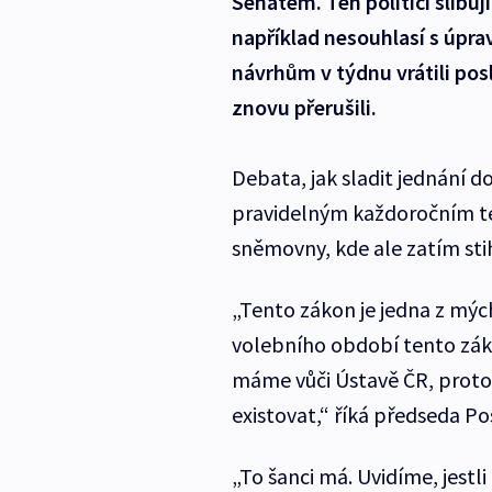
Senátem. Ten politici slibuj
například nesouhlasí s úpr
návrhům v týdnu vrátili pos
znovu přerušili.
Debata, jak sladit jednání do
pravidelným každoročním té
sněmovny, kde ale zatím stih
„Tento zákon je jedna z mýc
volebního období tento zákon
máme vůči Ústavě ČR, proto
existovat,“ říká předseda 
„To šanci má. Uvidíme, jestli