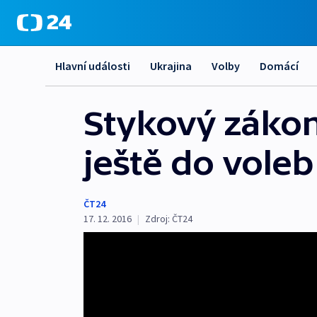
Hlavní události
Ukrajina
Volby
Domácí
Stykový zákon
ještě do voleb
ČT24
17. 12. 2016
|
Zdroj:
ČT24