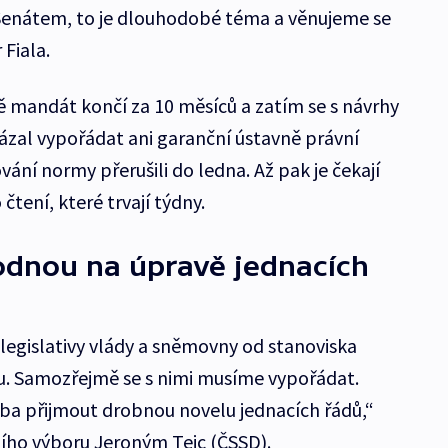
enátem, to je dlouhodobé téma a věnujeme se
Fiala.
ě mandát končí za 10 měsíců a zatím se s návrhy
zal vypořádat ani garanční ústavně právní
vání normy přerušili do ledna. Až pak je čekají
čtení, které trvají týdny.
dnou na úpravě jednacích
y legislativy vlády a sněmovny od stanoviska
u. Samozřejmě se s nimi musíme vypořádat.
 přijmout drobnou novelu jednacích řádů,“
ího výboru Jeroným Tejc (ČSSD).