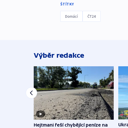
ŠTÍTKY
Domácí
ČT24
Výběr redakce
Ukra
Hejtmani řeší chybějící peníze na