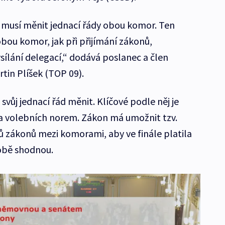
 musí měnit jednací řády obou komor. Ten
obou komor, jak při přijímání zákonů,
sílání delegací,“ dodává poslanec a člen
tin Plíšek (TOP 09).
svůj jednací řád měnit. Klíčové podle něj je
 a volebních norem. Zákon má umožnit tzv.
ů zákonů mezi komorami, aby ve finále platila
 obě shodnou.