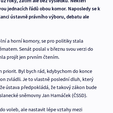
í už roky, zatím ale bez výsledku. Někteří
avou jednacích řádů obou komor. Naposledy se k
lanci ústavně právního výboru, debatu ale
lní a horní komory, se pro politiky stala
matem. Senát poslal v březnu svou verzi do
la projít jen prvním čtením.
h priorit. Byl bych rád, kdybychom do konce
 zvládli. Je to vlastně poslední dluh, který
že ústava předpokládá, že takový zákon bude
Poslanecké sněmovny Jan Hamáček (ČSSD).
 do voleb, ale nastavit lépe vztahy mezi