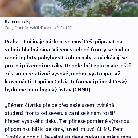
Ranní mrazíky
Zdroj:
František Valčík/Facebook Počasí ČT
Praha – Počínaje pátkem se musí Češi připravit na
velmi chladná rána. Vlivem studené fronty se budou
ranní teploty pohybovat kolem nuly, a očekávají se
proto i přízemní mrazíky. Odpolední teploty ale ještě
zůstanou relativně vysoké, mohou vystoupat až
k osmnácti stupňům Celsia. Informaci přinesl Český
hydrometeorologický ústav (ČHMÚ).
„Během čtvrtka přejde přes naše území zvlněná
studená fronta od severu a za ní se k nám rozšíří
hřeben vysokého tlaku. Ten přinese poměrně výraznou
připomínku blížící se zimy,“ uvedl mluvčí ČHMÚ Petr
Dvořák a doplnil, že velmi studená budou zejména rána