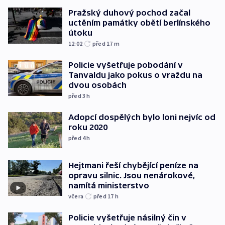
Pražský duhový pochod začal
uctěním památky obětí berlínského
útoku
12:02
před 17
m
Policie vyšetřuje pobodání v
Tanvaldu jako pokus o vraždu na
dvou osobách
před 3
h
Adopcí dospělých bylo loni nejvíc od
roku 2020
před 4
h
Hejtmani řeší chybějící peníze na
opravu silnic. Jsou nenárokové,
namítá ministerstvo
včera
před 17
h
Policie vyšetřuje násilný čin v