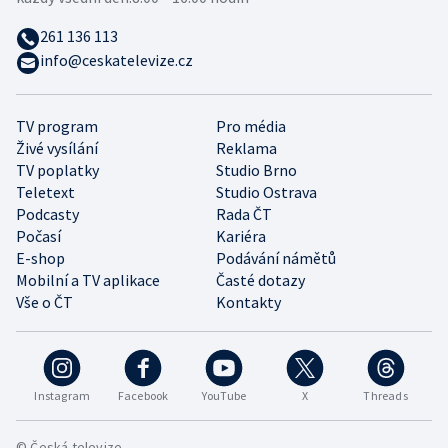
261 136 113
info@ceskatelevize.cz
TV program
Pro média
Živé vysílání
Reklama
TV poplatky
Studio Brno
Teletext
Studio Ostrava
Podcasty
Rada ČT
Počasí
Kariéra
E-shop
Podávání námětů
Mobilní a TV aplikace
Časté dotazy
Vše o ČT
Kontakty
Instagram
Facebook
YouTube
X
Threads
© Česká televize