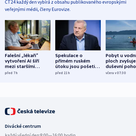
ČT24 každý den vybírá z obsahu publikovaného evropskými
veřejnými médii, členy Eurovize.
Falešní „lékaři“
Spekulace o
Pobyt u vodn
vytvoření AI šíří
přímém ruském
ploch zvyšuje
mezi staršími
útoku jsou pošetilé,
duševní poho
Poláky nebezpečné
míní estonský
ukázala
před 7
h
před 21
h
včera v 07:30
zdravotní rady
bezpečnostní
mezinárodní 
expert
Divácké centrum
každý všední den:
8:00—16:00 hodin