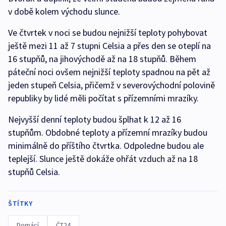
v době kolem východu slunce.
Ve čtvrtek v noci se budou nejnižší teploty pohybovat
ještě mezi 11 až 7 stupni Celsia a přes den se oteplí na
16 stupňů, na jihovýchodě až na 18 stupňů. Během
páteční noci ovšem nejnižší teploty spadnou na pět až
jeden stupeň Celsia, přičemž v severovýchodní polovině
republiky by lidé měli počítat s přízemními mrazíky.
Nejvyšší denní teploty budou šplhat k 12 až 16
stupňům. Obdobné teploty a přízemní mrazíky budou
minimálně do příštího čtvrtka. Odpoledne budou ale
teplejší. Slunce ještě dokáže ohřát vzduch až na 18
stupňů Celsia.
ŠTÍTKY
Domácí
ČT24