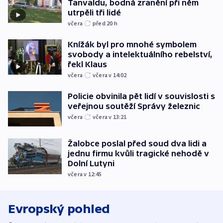
Tanvaldu, bodná zranění při něm
utrpěli tři lidé
včera
před 20
h
Knížák byl pro mnohé symbolem
svobody a intelektuálního rebelství,
řekl Klaus
včera
včera v 14:02
Policie obvinila pět lidí v souvislosti s
veřejnou soutěží Správy železnic
včera
včera v 13:21
Žalobce poslal před soud dva lidi a
jednu firmu kvůli tragické nehodě v
Dolní Lutyni
včera v 12:45
Evropský pohled