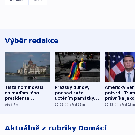
Výběr redakce
Tisza nominovala
Pražský duhový
Americký Sen
na maďarského
pochod začal
potvrdil Tru
prezidenta
uctěním památky
právníka jako
bývalého šéfa
obětí berlínského
ministra
před 7
m
12:02
před 17
m
12:53
před 23
nejvyššího soudu
útoku
spravedlnost
Aktuálně z rubriky
Domácí