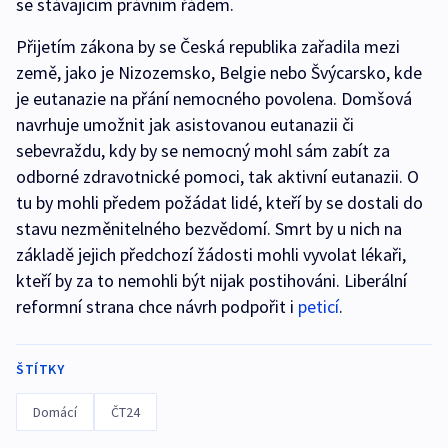
se stávajícím právním řádem.
Přijetím zákona by se Česká republika zařadila mezi
země, jako je Nizozemsko, Belgie nebo Švýcarsko, kde
je eutanazie na přání nemocného povolena. Domšová
navrhuje umožnit jak asistovanou eutanazii či
sebevraždu, kdy by se nemocný mohl sám zabít za
odborné zdravotnické pomoci, tak aktivní eutanazii. O
tu by mohli předem požádat lidé, kteří by se dostali do
stavu nezměnitelného bezvědomí. Smrt by u nich na
základě jejich předchozí žádosti mohli vyvolat lékaři,
kteří by za to nemohli být nijak postihováni. Liberální
reformní strana chce návrh podpořit i
peticí
.
ŠTÍTKY
Domácí
ČT24