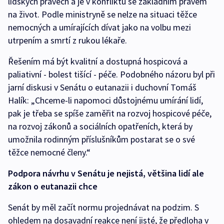
lidských právech a je v konfliktu se základním právem
na život. Podle ministryně se nelze na situaci těžce
nemocných a umírajících dívat jako na volbu mezi
utrpením a smrtí z rukou lékaře.
Řešením má být kvalitní a dostupná hospicová a
paliativní - bolest tišící - péče. Podobného názoru byl při
jarní diskusi v Senátu o eutanazii i duchovní Tomáš
Halík: „Chceme-li napomoci důstojnému umírání lidí,
pak je třeba se spíše zaměřit na rozvoj hospicové péče,
na rozvoj zákonů a sociálních opatřeních, která by
umožnila rodinným příslušníkům postarat se o své
těžce nemocné členy.“
Podpora návrhu v Senátu je nejistá, většina lidí ale
zákon o eutanazii chce
Senát by měl začít normu projednávat na podzim. S
ohledem na dosavadní reakce není jisté, že předloha v