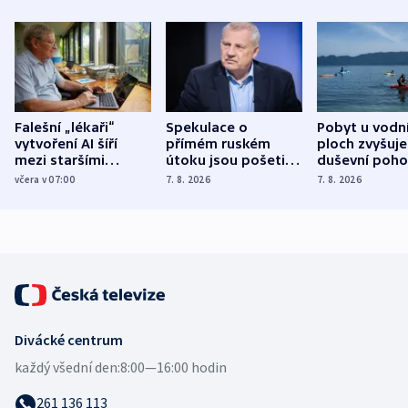
Falešní „lékaři“
Spekulace o
Pobyt u vodn
vytvoření AI šíří
přímém ruském
ploch zvyšuje
mezi staršími
útoku jsou pošetilé,
duševní poho
Poláky nebezpečné
míní estonský
ukázala
včera v 07:00
7. 8. 2026
7. 8. 2026
zdravotní rady
bezpečnostní
mezinárodní 
expert
Divácké centrum
každý všední den:
8:00—16:00 hodin
261 136 113