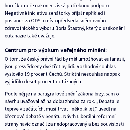
horní komoře nakonec získá potřebnou podporu.
Negativně iniciativu senátorky přijal například i
poslanec za ODS a místopředseda sněmovního
zdravotnického výboru Boris Šťastný, který o uzákonění
eutanazie také uvažuje.
Centrum pro výzkum veřejného mínění:
O tom, že český právní řád by měl umožňovat eutanazii,
jsou přesvědčeny dvě třetiny lidí. Rozhodný souhlas
vyslovilo 19 procent Čechů. Striktní nesouhlas naopak
vyjádřilo deset procent dotázaných.
Podle něj je na paragrafové znění zákona brzy, sám o
návrhu uvažoval až na dobu zhruba za rok. „Debata je
teprve v začátcích, musí trvat i několik let,“ uvedl na
březnové debatě v Senátu. Návrh Liberální reformní
strany navíc označil za nedopracovaný a bez souvislosti