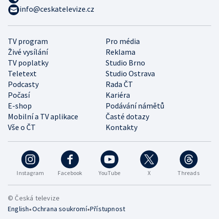
info@ceskatelevize.cz
TV program
Pro média
Živé vysílání
Reklama
TV poplatky
Studio Brno
Teletext
Studio Ostrava
Podcasty
Rada ČT
Počasí
Kariéra
E-shop
Podávání námětů
Mobilní a TV aplikace
Časté dotazy
Vše o ČT
Kontakty
Instagram
Facebook
YouTube
X
Threads
© Česká televize
•
•
English
Ochrana soukromí
Přístupnost