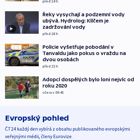
před 14
h
Řeky vysychají a podzemní vody
ubývá. Hydrolog: Klíčem je
zadržování vody
před 18
h
Policie vyšetřuje pobodání v
Tanvaldu jako pokus o vraždu na
dvou osobách
před 22
h
Adopcí dospělých bylo loni nejvíc od
roku 2020
včera v 09:45
Evropský pohled
ČT24 každý den vybírá z obsahu publikovaného evropskými
veřejnými médii, členy Eurovize.