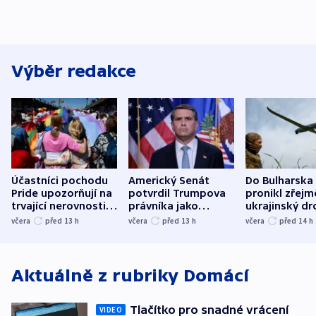
Výběr redakce
Účastníci pochodu
Americký Senát
Do Bulharska
Pride upozorňují na
potvrdil Trumpova
pronikl zřejm
trvající nerovnosti i
právníka jako
ukrajinský dr
společenskou
ministra
explodoval k
včera
před 13
h
včera
před 13
h
včera
před 14
h
atmosféru
spravedlnosti
od plynovod
Aktuálně z rubriky
Domácí
Tlačítko pro snadné vrácení
VIDEO