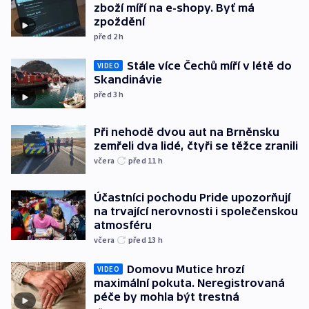
zboží míří na e-shopy. Byť má
zpoždění
před 2
h
Stále více Čechů míří v létě do
VIDEO
Skandinávie
před 3
h
Při nehodě dvou aut na Brněnsku
zemřeli dva lidé, čtyři se těžce zranili
včera
před 11
h
Účastníci pochodu Pride upozorňují
na trvající nerovnosti i společenskou
atmosféru
včera
před 13
h
Domovu Mutice hrozí
VIDEO
maximální pokuta. Neregistrovaná
péče by mohla být trestná