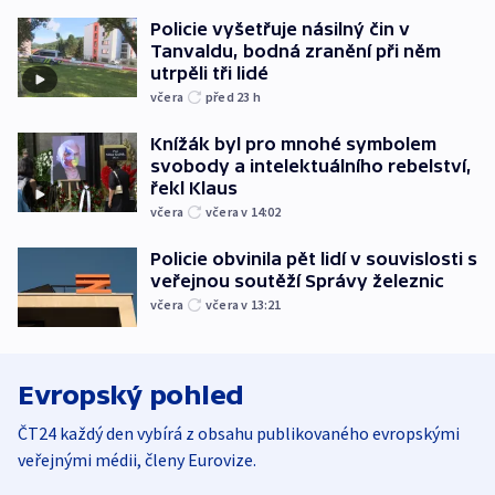
Policie vyšetřuje násilný čin v
Tanvaldu, bodná zranění při něm
utrpěli tři lidé
včera
před 23
h
Knížák byl pro mnohé symbolem
svobody a intelektuálního rebelství,
řekl Klaus
včera
včera v 14:02
Policie obvinila pět lidí v souvislosti s
veřejnou soutěží Správy železnic
včera
včera v 13:21
Evropský pohled
ČT24 každý den vybírá z obsahu publikovaného evropskými
veřejnými médii, členy Eurovize.