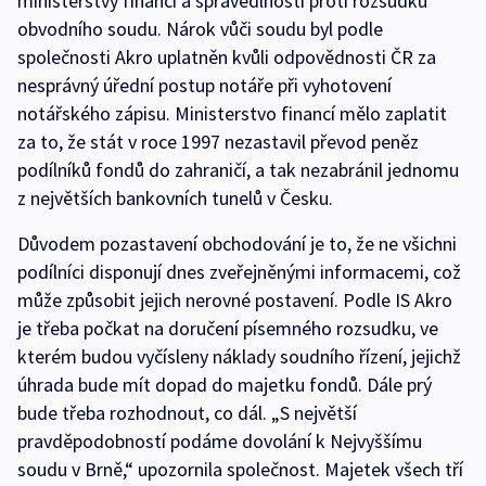
ministerstvy financí a spravedlnosti proti rozsudku
obvodního soudu. Nárok vůči soudu byl podle
společnosti Akro uplatněn kvůli odpovědnosti ČR za
nesprávný úřední postup notáře při vyhotovení
notářského zápisu. Ministerstvo financí mělo zaplatit
za to, že stát v roce 1997 nezastavil převod peněz
podílníků fondů do zahraničí, a tak nezabránil jednomu
z největších bankovních tunelů v Česku.
Důvodem pozastavení obchodování je to, že ne všichni
podílníci disponují dnes zveřejněnými informacemi, což
může způsobit jejich nerovné postavení. Podle IS Akro
je třeba počkat na doručení písemného rozsudku, ve
kterém budou vyčísleny náklady soudního řízení, jejichž
úhrada bude mít dopad do majetku fondů. Dále prý
bude třeba rozhodnout, co dál. „S největší
pravděpodobností podáme dovolání k Nejvyššímu
soudu v Brně,“ upozornila společnost. Majetek všech tří