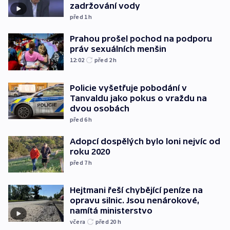
zadržování vody
před 1
h
Prahou prošel pochod na podporu
práv sexuálních menšin
12:02
před 2
h
Policie vyšetřuje pobodání v
Tanvaldu jako pokus o vraždu na
dvou osobách
před 6
h
Adopcí dospělých bylo loni nejvíc od
roku 2020
před 7
h
Hejtmani řeší chybějící peníze na
opravu silnic. Jsou nenárokové,
namítá ministerstvo
včera
před 20
h