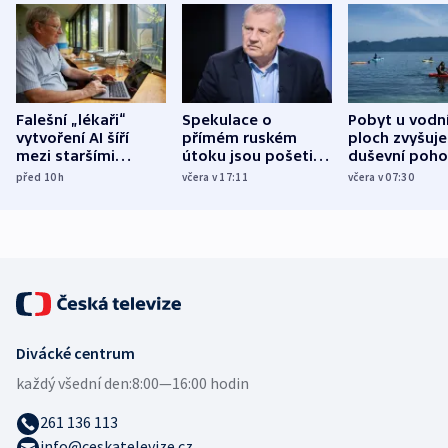
Falešní „lékaři“
Spekulace o
Pobyt u vodn
vytvoření AI šíří
přímém ruském
ploch zvyšuje
mezi staršími
útoku jsou pošetilé,
duševní poho
Poláky nebezpečné
míní estonský
ukázala
před 10
h
včera v 17:11
včera v 07:30
zdravotní rady
bezpečnostní
mezinárodní 
expert
Divácké centrum
každý všední den:
8:00—16:00 hodin
261 136 113
info@ceskatelevize.cz