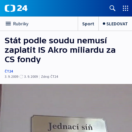
Sport
SLEDOVAT
Rubriky
Stát podle soudu nemusí
zaplatit IS Akro miliardu za
CS fondy
ČT24
3. 9. 2009
3. 9. 2009
|
Zdroj:
ČT24