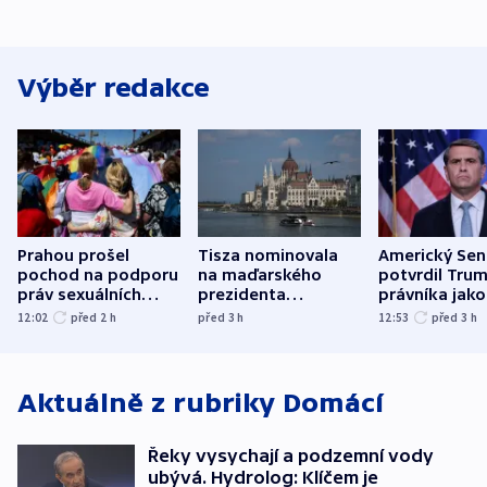
Výběr redakce
Prahou prošel
Tisza nominovala
Americký Sen
pochod na podporu
na maďarského
potvrdil Tru
práv sexuálních
prezidenta
právníka jako
menšin
bývalého šéfa
ministra
12:02
před 2
h
před 3
h
12:53
před 3
h
nejvyššího soudu
spravedlnost
Aktuálně z rubriky
Domácí
Řeky vysychají a podzemní vody
ubývá. Hydrolog: Klíčem je