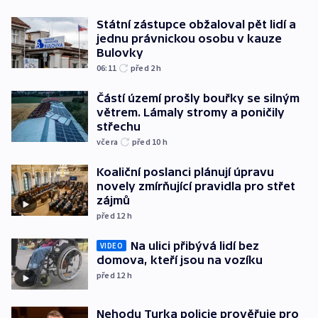
Státní zástupce obžaloval pět lidí a
jednu právnickou osobu v kauze
Bulovky
06:11
před 2
h
Částí území prošly bouřky se silným
větrem. Lámaly stromy a poničily
střechu
včera
před 10
h
Koaliční poslanci plánují úpravu
novely zmírňující pravidla pro střet
zájmů
před 12
h
Na ulici přibývá lidí bez
VIDEO
domova, kteří jsou na vozíku
před 12
h
Nehodu Turka policie prověřuje pro