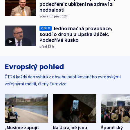
podezření z ublížení na zdraví z
nedbalosti
včera
před 12
h
Jednoznačná provokace,
VIDEO
soudí o dronu u Lipska Žáček.
Podezřívá Rusko
před 13
h
Evropský pohled
ČT24 každý den vybírá z obsahu publikovaného evropskými
veřejnými médii, členy Eurovize.
„Musíme zapojit
Na Ukrajině jsou
Španělský