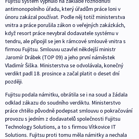
Fujitsu systém vypnulo na základě rozhodnutí
antimonopolního úřadu, který úřadům práce loni v
únoru zakázal používat. Podle něj totiž ministerstva
vnitra a práce porušila zákon o veřejných zakázkách,
když resort práce nevybral dodavatele systému v
tendru, ale připojil se jen k rámcové smlouvě vnitra s
firmou Fujitsu. Smlouvu uzavřel někdejší ministr
Jaromír Drábek (TOP 09) a jeho první náměstek
Vladimír Šiška. Ministerstva se odvolávala, konečný
verdikt padl 18. prosince a začal platit o deset dní
později.
Fujitsu podala námitku, obrátila se i na soud a žádala
odklad zákazu do soudního verdiktu. Ministerstvo
práce chtělo původně podepsat smlouvu o pokračování
provozu s jedním z dodavatelů společnosti Fujitsu
Technology Solutions, a to s firmou Vítkovice IT
Solutions. Fujitsu proti tomu měla námitky a nechala