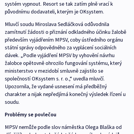
systém vypnout. Resort se tak zatím plně vrací k
původnímu dodavateli, kterým je OKsystem.
Mluvčí soudu Miroslava Sedláčková odůvodnila
zamítnutí žádosti o přiznání odkladného účinku žalobě
především vyjádřením MPSV, coby ústředního orgánu
státní správy odpovědného za vyplácení sociálních
dávek. „Podle vyjádření MPSV by vyhovění návrhu
žalobce opětovně ohrozilo fungování systému, který
ministerstvo v mezidobí smluvně zajistilo se
společností OKsystem s. r. o.,“ uvedla mluvčí.
Upozornila, že vydané usnesení má předběžný
charakter a nijak nepředjímá konečný výsledek řízení u
soudu.
Problémy se povlečou
MPSV nemůže podle slov náměstka Olega Blaška od