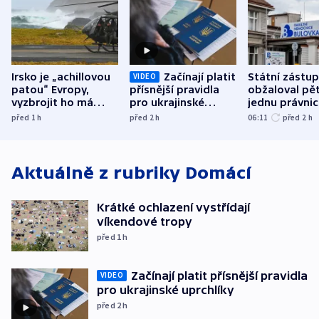
Irsko je „achillovou
Začínají platit
Státní zástu
VIDEO
patou“ Evropy,
přísnější pravidla
obžaloval pět 
vyzbrojit ho má
pro ukrajinské
jednu právni
Francie
uprchlíky
osobu v kauz
před 1
h
před 2
h
06:11
před 2
h
Bulovky
Aktuálně z rubriky
Domácí
Krátké ochlazení vystřídají
víkendové tropy
před 1
h
Začínají platit přísnější pravidla
VIDEO
pro ukrajinské uprchlíky
před 2
h