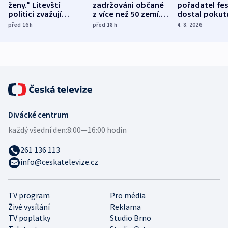
ženy.“ Litevští
zadržováni občané
pořadatel fes
politici zvažují
z více než 50 zemí.
dostal pokut
dohodu o
Bojovali na straně
nekalé prakti
před 16
h
před 18
h
4. 8. 2026
demografii
Ruska
Divácké centrum
každý všední den:
8:00—16:00 hodin
261 136 113
info@ceskatelevize.cz
TV program
Pro média
Živé vysílání
Reklama
TV poplatky
Studio Brno