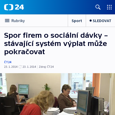
Sport
SLEDOVAT
Rubriky
Spor firem o sociální dávky –
stávající systém výplat může
pokračovat
ČT24
23. 1. 2014
23. 1. 2014
|
Zdroj:
ČT24