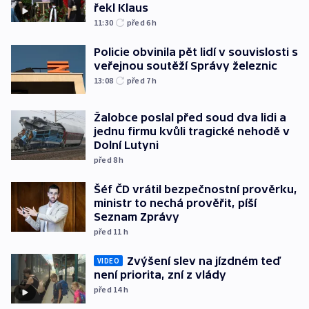
řekl Klaus
11:30
před 6
h
Policie obvinila pět lidí v souvislosti s
veřejnou soutěží Správy železnic
13:08
před 7
h
Žalobce poslal před soud dva lidi a
jednu firmu kvůli tragické nehodě v
Dolní Lutyni
před 8
h
Šéf ČD vrátil bezpečnostní prověrku,
ministr to nechá prověřit, píší
Seznam Zprávy
před 11
h
Zvýšení slev na jízdném teď
VIDEO
není priorita, zní z vlády
před 14
h