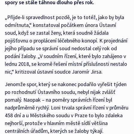
spory se stále táhnou dlouho přes rok.
„Přijde-li spravedlnost pozdě, je to totéž, jako by byla
odmítnuta,“ konstatoval počátkem února Ústavní
soud, když se zastal ženy, která soudně žádala
pojišťovnu o proplácení léčebného konopí. K projednání
jejího případu se správní soud nedostal celý rok od
podání žaloby. „V soudním řízení, které bylo zahájeno v
lednu 2018, se kromě řešení místní příslušnosti nestalo
nic,“ kritizoval ústavní soudce Jaromír Jirsa.
Jenomže spor, který se nakonec podařilo vyřešit týden
po rozhodnutí Ústavního soudu, nebyl nijak zvlášť
pomalý. Naopak – na poměry správních řízení byl
nadprůměrně rychlý. Loni trvala správní řízení v průměru
458 dní a u Městského soudu v Praze to bylo zdaleka
nejhorší, protože v hlavním městě sídlí většina
centrálních úřadům, kterých se žaloby týkají.