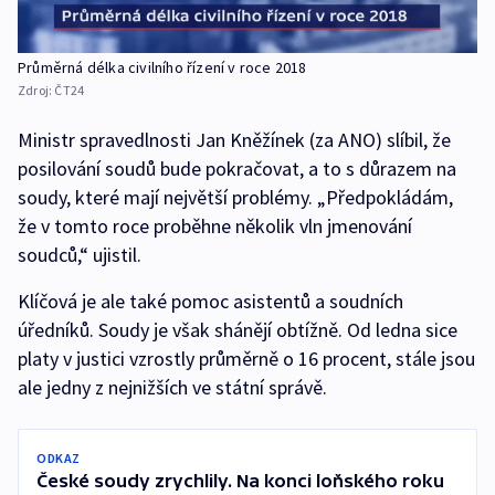
Průměrná délka civilního řízení v roce 2018
Zdroj:
ČT24
Ministr spravedlnosti Jan Kněžínek (za ANO) slíbil, že
posilování soudů bude pokračovat, a to s důrazem na
soudy, které mají největší problémy. „Předpokládám,
že v tomto roce proběhne několik vln jmenování
soudců,“ ujistil.
Klíčová je ale také pomoc asistentů a soudních
úředníků. Soudy je však shánějí obtížně. Od ledna sice
platy v justici vzrostly průměrně o 16 procent, stále jsou
ale jedny z nejnižších ve státní správě.
ODKAZ
České soudy zrychlily. Na konci loňského roku