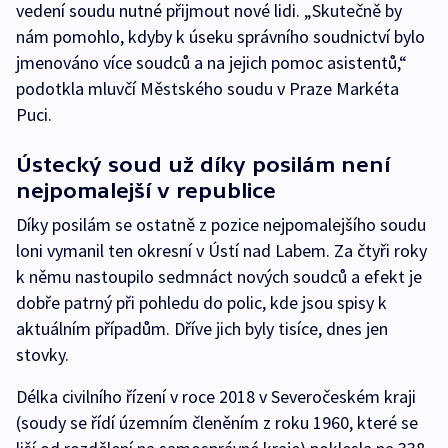
vedení soudu nutné přijmout nové lidi. „Skutečně by
nám pomohlo, kdyby k úseku správního soudnictví bylo
jmenováno více soudců a na jejich pomoc asistentů,“
podotkla mluvčí Městského soudu v Praze Markéta
Puci.
Ústecký soud už díky posilám není
nejpomalejší v republice
Díky posilám se ostatně z pozice nejpomalejšího soudu
loni vymanil ten okresní v Ústí nad Labem. Za čtyři roky
k němu nastoupilo sedmnáct nových soudců a efekt je
dobře patrný při pohledu do polic, kde jsou spisy k
aktuálním případům. Dříve jich byly tisíce, dnes jen
stovky.
Délka civilního řízení v roce 2018 v Severočeském kraji
(soudy se řídí územním členěním z roku 1960, které se