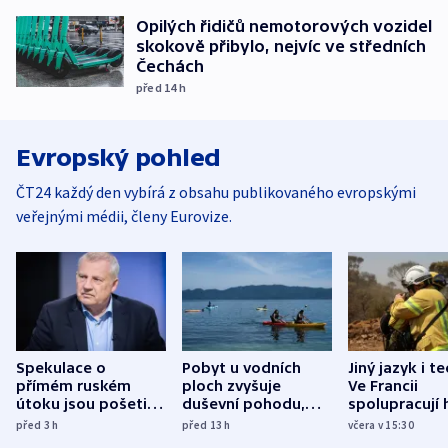
Opilých řidičů nemotorových vozidel
skokově přibylo, nejvíc ve středních
Čechách
před 14
h
Evropský pohled
ČT24 každý den vybírá z obsahu publikovaného evropskými
veřejnými médii, členy Eurovize.
Spekulace o
Pobyt u vodních
Jiný jazyk i t
přímém ruském
ploch zvyšuje
Ve Francii
útoku jsou pošetilé,
duševní pohodu,
spolupracují h
míní estonský
ukázala
různých zemí
před 3
h
před 13
h
včera v 15:30
bezpečnostní
mezinárodní studie