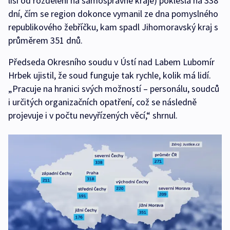
liší od rozdělení na samosprávné kraje) poklesla na 338
dní, čím se region dokonce vymanil ze dna pomyslného
republikového žebříčku, kam spadl Jihomoravský kraj s
průměrem 351 dnů.
Předseda Okresního soudu v Ústí nad Labem Lubomír
Hrbek ujistil, že soud funguje tak rychle, kolik má lidí.
„Pracuje na hranici svých možností – personálu, soudců
i určitých organizačních opatření, což se následně
projevuje i v počtu nevyřízených věcí,“ shrnul.