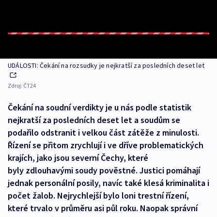
UDÁLOSTI: Čekání na rozsudky je nejkratší za posledních deset let
Zdroj:
ČT24
Čekání na soudní verdikty je u nás podle statistik
nejkratší za posledních deset let a soudům se
podařilo odstranit i velkou část zátěže z minulosti.
Řízení se přitom zrychlují i ve dříve problematických
krajích, jako jsou severní Čechy, které
byly zdlouhavými soudy pověstné. Justici pomáhají
jednak personální posily, navíc také klesá kriminalita i
počet žalob. Nejrychlejší bylo loni trestní řízení,
které trvalo v průměru asi půl roku. Naopak správní