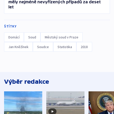
měly nejméně nevyřízených případů za deset
let
ŠTÍTKY
Domácí
Soud
Městský soud v Praze
Jan Kněžínek
Soudce
Statistika
2018
Výběr redakce