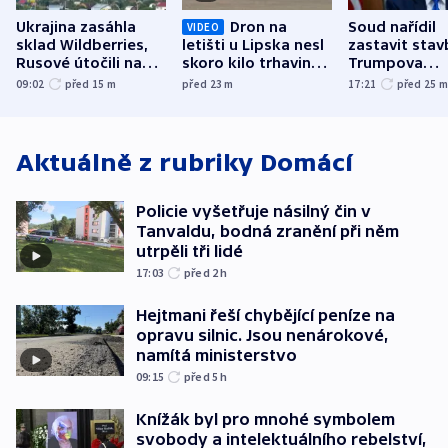
Ukrajina zasáhla
Dron na
Soud nařídil
VIDEO
sklad Wildberries,
letišti u Lipska nesl
zastavit stav
Rusové útočili na
skoro kilo trhaviny,
Trumpova
trh, hasiče či
indicie ukazují na
tanečního sá
09:02
před 15
m
před 23
m
17:21
před 25
stadion
Rusko
Aktuálně z rubriky
Domácí
Policie vyšetřuje násilný čin v
Tanvaldu, bodná zranění při něm
utrpěli tři lidé
17:03
před 2
h
Hejtmani řeší chybějící peníze na
opravu silnic. Jsou nenárokové,
namítá ministerstvo
09:15
před 5
h
Knížák byl pro mnohé symbolem
svobody a intelektuálního rebelství,