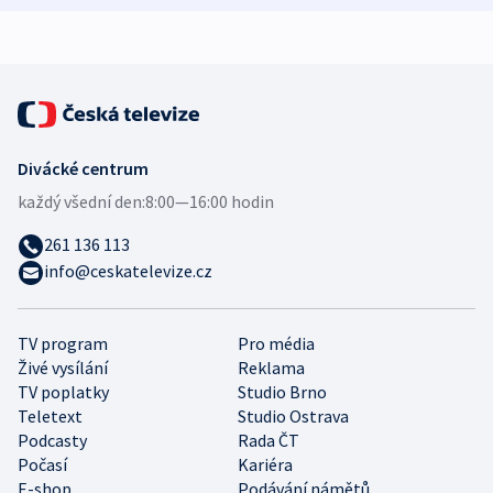
expert
Divácké centrum
každý všední den:
8:00—16:00 hodin
261 136 113
info@ceskatelevize.cz
TV program
Pro média
Živé vysílání
Reklama
TV poplatky
Studio Brno
Teletext
Studio Ostrava
Podcasty
Rada ČT
Počasí
Kariéra
E-shop
Podávání námětů