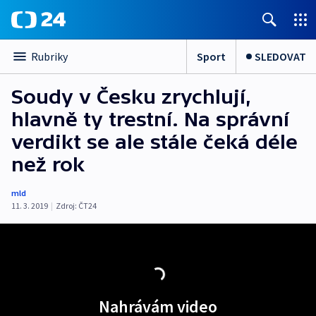
Sport
SLEDOVAT
Rubriky
Soudy v Česku zrychlují,
hlavně ty trestní. Na správní
verdikt se ale stále čeká déle
než rok
mld
11. 3. 2019
|
Zdroj:
ČT24
Nahrávám video