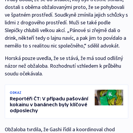
dostali s oběma obžalovanými proto, že se pohybovali
ve špatném prostředí. Soudkyně zmínila jejich schůzky s
lidmi z drogového prostředí. Muži se také podle
Slepičky chlubili velkou akcí. „Pánové si zřejmě dali o
drink, někteří tedy o lajnu navíc, a pak jim to povídalo a
nemělo to s realitou nic společného,“ sdělil advokát.
Horská pouze uvedla, že se stává, že má soud odlišný
názor než obžaloba. Rozhodnutí vzhledem k průběhu
soudu očekávala.
ODKAZ
Reportéři ČT: V případu pašování
kokainu v banánech byly klíčové
odposlechy
Obžaloba tvrdila, že Gashi řídil a koordinoval chod