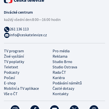
Divácké centrum
každý všední den:
8:00—16:00 hodin
261 136 113
info@ceskatelevize.cz
TV program
Pro média
Živé vysílání
Reklama
TV poplatky
Studio Brno
Teletext
Studio Ostrava
Podcasty
Rada ČT
Počasí
Kariéra
E-shop
Podávání námětů
Mobilní a TV aplikace
Časté dotazy
Vše o ČT
Kontakty