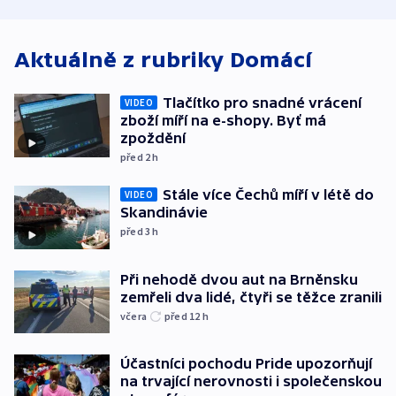
atmosféru
spravedlnosti
od plynovod
Aktuálně z rubriky
Domácí
Tlačítko pro snadné vrácení
VIDEO
zboží míří na e-shopy. Byť má
zpoždění
před 2
h
Stále více Čechů míří v létě do
VIDEO
Skandinávie
před 3
h
Při nehodě dvou aut na Brněnsku
zemřeli dva lidé, čtyři se těžce zranili
včera
před 12
h
Účastníci pochodu Pride upozorňují
na trvající nerovnosti i společenskou