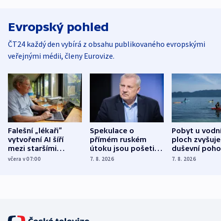
Evropský pohled
ČT24 každý den vybírá z obsahu publikovaného evropskými
veřejnými médii, členy Eurovize.
Falešní „lékaři“
Spekulace o
Pobyt u vodn
vytvoření AI šíří
přímém ruském
ploch zvyšuje
mezi staršími
útoku jsou pošetilé,
duševní poho
Poláky nebezpečné
míní estonský
ukázala
včera v 07:00
7. 8. 2026
7. 8. 2026
zdravotní rady
bezpečnostní
mezinárodní 
expert