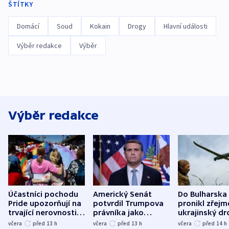
ŠTÍTKY
Domácí
Soud
Kokain
Drogy
Hlavní události
Výběr redakce
Výběr
Výběr redakce
Účastníci pochodu
Americký Senát
Do Bulharska
Pride upozorňují na
potvrdil Trumpova
pronikl zřejm
trvající nerovnosti i
právníka jako
ukrajinský dr
společenskou
ministra
explodoval k
včera
před 13
h
včera
před 13
h
včera
před 14
h