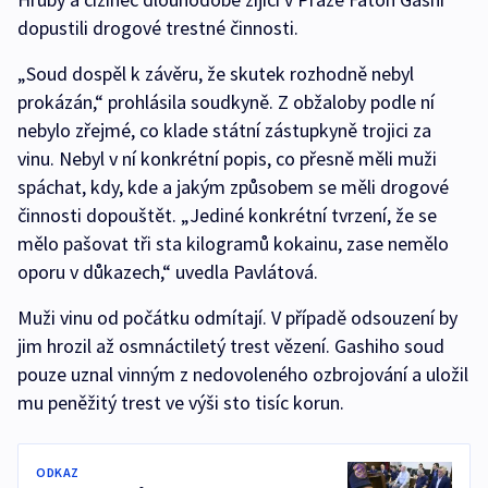
dopustili drogové trestné činnosti.
„Soud dospěl k závěru, že skutek rozhodně nebyl
prokázán,“ prohlásila soudkyně. Z obžaloby podle ní
nebylo zřejmé, co klade státní zástupkyně trojici za
vinu. Nebyl v ní konkrétní popis, co přesně měli muži
spáchat, kdy, kde a jakým způsobem se měli drogové
činnosti dopouštět. „Jediné konkrétní tvrzení, že se
mělo pašovat tři sta kilogramů kokainu, zase nemělo
oporu v důkazech,“ uvedla Pavlátová.
Muži vinu od počátku odmítají. V případě odsouzení by
jim hrozil až osmnáctiletý trest vězení. Gashiho soud
pouze uznal vinným z nedovoleného ozbrojování a uložil
mu peněžitý trest ve výši sto tisíc korun.
ODKAZ