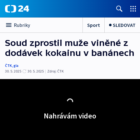
Sport
SLEDOVAT
Rubriky
Soud zprostil muže viněné z
dodávek kokainu v banánech
ČTK
,
gla
30. 5. 2025
30. 5. 2025
|
Zdroj:
ČTK
Nahrávám video