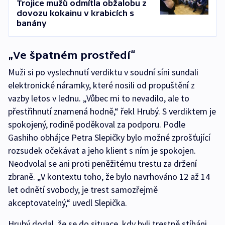
Trojice mužů odmítla obžalobu z
dovozu kokainu v krabicích s
banány
„Ve špatném prostředí“
Muži si po vyslechnutí verdiktu v soudní síni sundali
elektronické náramky, které nosili od propuštění z
vazby letos v lednu. „Vůbec mi to nevadilo, ale to
přestřihnutí znamená hodně,“ řekl Hrubý. S verdiktem je
spokojený, rodině poděkoval za podporu. Podle
Gashiho obhájce Petra Slepičky bylo možné zprošťující
rozsudek očekávat a jeho klient s ním je spokojen.
Neodvolal se ani proti peněžitému trestu za držení
zbraně. „V kontextu toho, že bylo navrhováno 12 až 14
let odnětí svobody, je trest samozřejmě
akceptovatelný,“ uvedl Slepička.
Hrubý dodal, že se do situace, kdy byli trestně stíháni,