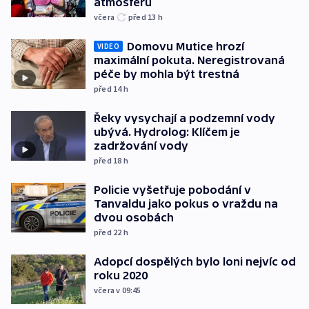
atmosféru
včera
před 13
h
Domovu Mutice hrozí
VIDEO
maximální pokuta. Neregistrovaná
péče by mohla být trestná
před 14
h
Řeky vysychají a podzemní vody
ubývá. Hydrolog: Klíčem je
zadržování vody
před 18
h
Policie vyšetřuje pobodání v
Tanvaldu jako pokus o vraždu na
dvou osobách
před 22
h
Adopcí dospělých bylo loni nejvíc od
roku 2020
včera v 09:45