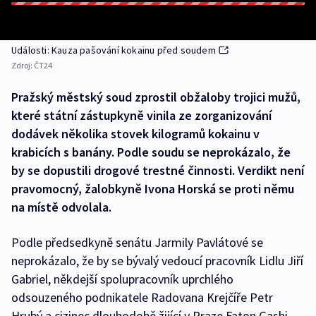
Události: Kauza pašování kokainu před soudem
Zdroj:
ČT24
Pražský městský soud zprostil obžaloby trojici mužů,
které státní zástupkyně vinila ze zorganizování
dodávek několika stovek kilogramů kokainu v
krabicích s banány. Podle soudu se neprokázalo, že
by se dopustili drogové trestné činnosti. Verdikt není
pravomocný, žalobkyně Ivona Horská se proti němu
na místě odvolala.
Podle předsedkyně senátu Jarmily Pavlátové se
neprokázalo, že by se bývalý vedoucí pracovník Lidlu Jiří
Gabriel, někdejší spolupracovník uprchlého
odsouzeného podnikatele Radovana Krejčíře Petr
Hrubý a cizinec dlouhodobě žijící v Praze Faton Gashi