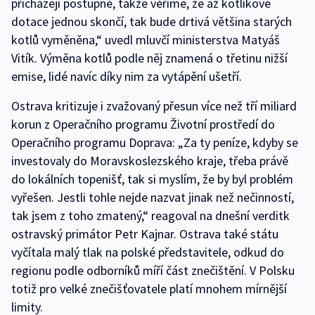
přicházejí postupně, takže věříme, že až kotlíkové
dotace jednou skončí, tak bude drtivá většina starých
kotlů vyměněna,“ uvedl mluvčí ministerstva Matyáš
Vitík. Výměna kotlů podle něj znamená o třetinu nižší
emise, lidé navíc díky nim za vytápění ušetří.
Ostrava kritizuje i zvažovaný přesun více než tří miliard
korun z Operačního programu Životní prostředí do
Operačního programu Doprava: „Za ty peníze, kdyby se
investovaly do Moravskoslezského kraje, třeba právě
do lokálních topenišť, tak si myslím, že by byl problém
vyřešen. Jestli tohle nejde nazvat jinak než nečinností,
tak jsem z toho zmatený,“ reagoval na dnešní verditk
ostravský primátor Petr Kajnar. Ostrava také státu
vyčítala malý tlak na polské představitele, odkud do
regionu podle odborníků míří část znečištění. V Polsku
totiž pro velké znečišťovatele platí mnohem mírnější
limity.