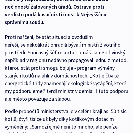
nečinností žalovaných úřadů. Ostrava proti
verdiktu podá kasační stížnost k Nejvyššímu
správnímu soudu.
Proti nařčení, že stát situaci s ovzduším
neřeší, se několikrát ohradili bývalí ministři životního
prostředí. Současný šéf resortu Tomáš Jan Podivínský
například v regionu nedávno propagoval jednu z metod,
kterou stát proti smogu bojuje - program výměny
starých kotlů na uhlí v domácnostech. „Kotle čtvrté
energetické třídy znamenají ekologické vytápění, které
my podporujeme,“ tvrdí ministr v demisi. I tuto podporu
ale město považuje za slabou.
Podle propočtů ministerstva je v celém kraji asi 50 tisíc
kotlů, čtyři tisíce už byly díky kotlíkovým dotacím
vyměněny: „Samozřejmě není to mnoho, ale peníze