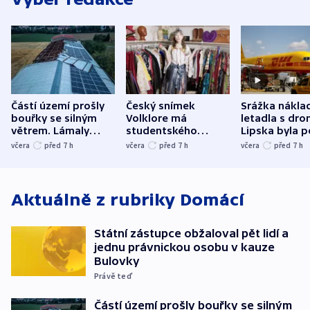
Částí území prošly
Český snímek
Srážka nákla
bouřky se silným
Volklore má
letadla s dr
větrem. Lámaly
studentského
Lipska byla p
stromy a poničily
Oscara, zabojuje o
německého mi
včera
před 7
h
včera
před 7
h
včera
před 7
h
střechu
cenu za krátký film
hybridní útok
Aktuálně z rubriky
Domácí
Státní zástupce obžaloval pět lidí a
jednu právnickou osobu v kauze
Bulovky
Právě teď
Částí území prošly bouřky se silným