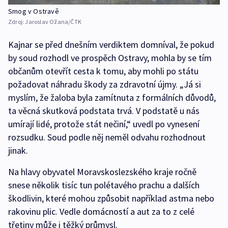
Smog v Ostravě
Zdroj:
Jaroslav Ožana/ČTK
Kajnar se před dnešním verdiktem domníval, že pokud
by soud rozhodl ve prospěch Ostravy, mohla by se tím
občanům otevřít cesta k tomu, aby mohli po státu
požadovat náhradu škody za zdravotní újmy. „Já si
myslím, že žaloba byla zamítnuta z formálních důvodů,
ta věcná skutková podstata trvá. V podstatě u nás
umírají lidé, protože stát nečiní,“ uvedl po vynesení
rozsudku. Soud podle něj neměl odvahu rozhodnout
jinak.
Na hlavy obyvatel Moravskoslezského kraje ročně
snese několik tisíc tun polétavého prachu a dalších
škodlivin, které mohou způsobit například astma nebo
rakovinu plic. Vedle domácností a aut za to z celé
třetiny může i těžký průmysl.