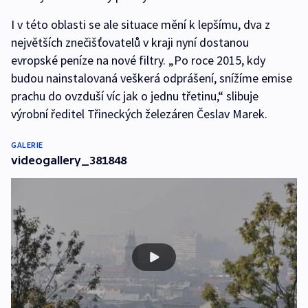
I v této oblasti se ale situace mění k lepšímu, dva z
největších znečišťovatelů v kraji nyní dostanou
evropské peníze na nové filtry. „Po roce 2015, kdy
budou nainstalovaná veškerá odprášení, snížíme emise
prachu do ovzduší víc jak o jednu třetinu,“ slibuje
výrobní ředitel Třineckých železáren Česlav Marek.
GALERIE
videogallery_381848