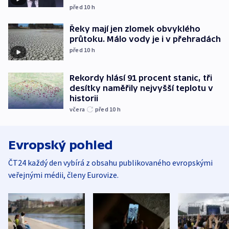
před 10
h
Řeky mají jen zlomek obvyklého
průtoku. Málo vody je i v přehradách
před 10
h
Rekordy hlásí 91 procent stanic, tři
desítky naměřily nejvyšší teplotu v
historii
včera
před 10
h
Evropský pohled
ČT24 každý den vybírá z obsahu publikovaného evropskými
veřejnými médii, členy Eurovize.