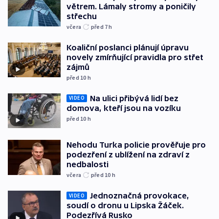
větrem. Lámaly stromy a poničily
střechu
včera
před 7
h
Koaliční poslanci plánují úpravu
novely zmírňující pravidla pro střet
zájmů
před 10
h
Na ulici přibývá lidí bez
VIDEO
domova, kteří jsou na vozíku
před 10
h
Nehodu Turka policie prověřuje pro
podezření z ublížení na zdraví z
nedbalosti
včera
před 10
h
Jednoznačná provokace,
VIDEO
soudí o dronu u Lipska Žáček.
Podezřívá Rusko