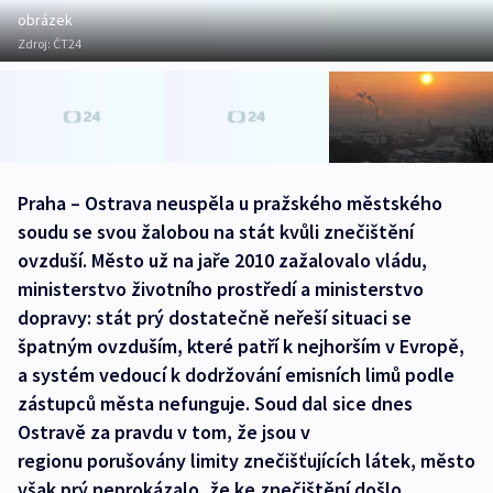
obrázek
Zdroj:
ČT24
Praha – Ostrava neuspěla u pražského městského
soudu se svou žalobou na stát kvůli znečištění
ovzduší. Město už na jaře 2010 zažalovalo vládu,
ministerstvo životního prostředí a ministerstvo
dopravy: stát prý dostatečně neřeší situaci se
špatným ovzduším, které patří k nejhorším v Evropě,
a systém vedoucí k dodržování emisních limů podle
zástupců města nefunguje. Soud dal sice dnes
Ostravě za pravdu v tom, že jsou v
regionu porušovány limity znečišťujících látek, město
však prý neprokázalo, že ke znečištění došlo