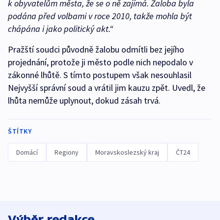
k obyvatelům města, že se o ně zajímá. Žaloba byla
podána před volbami v roce 2010, takže mohla být
chápána i jako politický akt.“
Pražští soudci původně žalobu odmítli bez jejího
projednání, protože ji město podle nich nepodalo v
zákonné lhůtě. S tímto postupem však nesouhlasil
Nejvyšší správní soud a vrátil jim kauzu zpět. Uvedl, že
lhůta nemůže uplynout, dokud zásah trvá.
ŠTÍTKY
Domácí
Regiony
Moravskoslezský kraj
ČT24
Výběr redakce