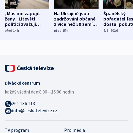
„Musíme zapojit
Na Ukrajině jsou
Španělský
ženy.“ Litevští
zadržováni občané
pořadatel fes
politici zvažují
z více než 50 zemí.
dostal pokut
dohodu o
Bojovali na straně
nekalé prakti
před 14
h
před 15
h
4. 8. 2026
demografii
Ruska
Divácké centrum
každý všední den:
8:00—16:00 hodin
261 136 113
info@ceskatelevize.cz
TV program
Pro média