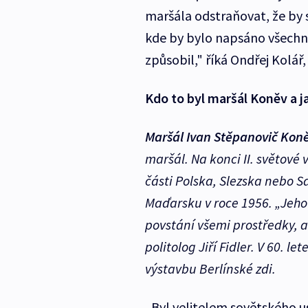
maršála odstraňovat, že by s
kde by bylo napsáno všechno
způsobil," říká Ondřej Kolář
Kdo to byl maršál Koněv a j
Maršál Ivan Stěpanovič Kon
maršál. Na konci II. světové 
části Polska, Slezska nebo S
Maďarsku v roce 1956. „Jeho 
povstání všemi prostředky, a 
politolog Jiří Fidler. V 60. l
výstavbu Berlínské zdi.
„Byl velitelem sovětského u