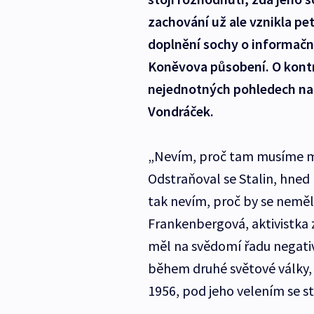
zachování už ale vznikla pet
doplnění sochy o informační
Koněvova působení. O kontr
nejednotných pohledech na 
Vondráček.
„Nevím, proč tam musíme mít
Odstraňoval se Stalin, hned 
tak nevím, proč by se nemělo
Frankenbergová, aktivistka 
měl na svědomí řadu negativ
během druhé světové války, 
1956, pod jeho velením se s