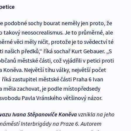
petice
y se podobné sochy bourat neměly jen proto, že
o takový neosocrealismus. Je to průměrné, ale
ěrné věci měly ničit, protože je to svědectví té
 našich předků,“ říká sochař Kurt Gebauer. „S
čanů městské části, což vyjádřili v petici proti
Koněva. Největší tíhu války, největší počet
“ říká zastupitel městské části Praha 6 Ivan
ha měla zachovat, je podle místopředsedy
svobodu Pavla Vránského většinový názor.
svazu
Ivana Stěpanoviče Koněva
vznikla na jeho
a náměstí Interbrigády na Praze 6. Autorem