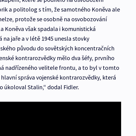
storik a politolog s tím, že samotného Koněva ale
nelze, protože se osobně na osvobozování
a Koněva však spadala i komunistická
na jaře a v létě 1945 unesla stovky
uského původu do sovětských koncentračních
enské kontrarozvědky mělo dva šéfy, prvního
 nadřízeného velitele frontu, a to byl v tomto
 hlavní správa vojenské kontrarozvědky, která
 úkoloval Stalin,“ dodal Fidler.