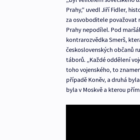
Prahy,“ uvedl Jiří Fidler, hi
za osvoboditele považovat 
Prahy nepodílel. Pod maršál
kontrarozvědka Smerš, která 
československých občanů r
táborů. „Každé oddělení voj
toho vojenského, to znamená
případě Koněv, a druhá byla
byla v Moskvě a kterou přímo