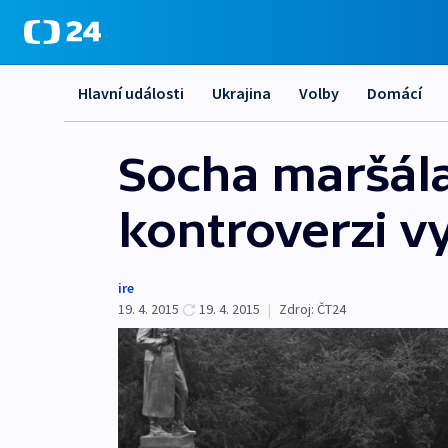
Hlavní události
Ukrajina
Volby
Domácí
Socha maršála
kontroverzi v
ire
19. 4. 2015
19. 4. 2015
|
Zdroj:
ČT24