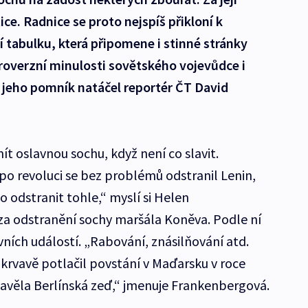
ice. Radnice se proto nejspíš přikloní k
 tabulku, která připomene i stinné stránky
overzní minulosti sovětského vojevůdce i
jeho pomník natáčel reportér ČT David
 oslavnou sochu, když není co slavit.
po revoluci se bez problémů odstranil Lenin,
 odstranit tohle,“ myslí si Helen
za odstranění sochy maršála Koněva. Podle ní
ních událostí. „Rabování, znásilňování atd.
krvavě potlačil povstání v Maďarsku v roce
tavěla Berlínská zeď,“ jmenuje Frankenbergová.