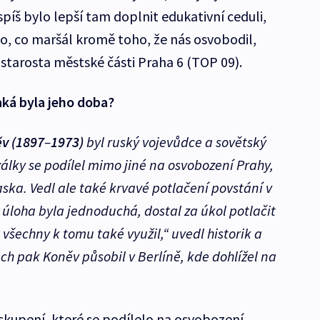
píš bylo lepší tam doplnit edukativní ceduli,
, co maršál kromě toho, že nás osvobodil,
, starosta městské části Praha 6 (TOP 09).
aká byla jeho doba?
ěv (1897
–
1973)
byl ruský vojevůdce a sovětský
války se podílel mimo jiné na osvobození Prahy,
aska. Vedl ale také krvavé potlačení povstání v
úloha byla jednoduchá, dostal za úkol potlačit
všechny k tomu také využil,“ uvedl historik a
etech pak Koněv působil v Berlíně, kde dohlížel na
skupení, které se podílelo na osvobození