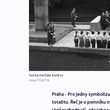
Socha maršála Koněva
Zdroj:
ČT24/ČTK
Praha - Pro jedny symboliz
totalitu. Řeč je o pomníku m
stojí rozhodnutí, zda jeho s