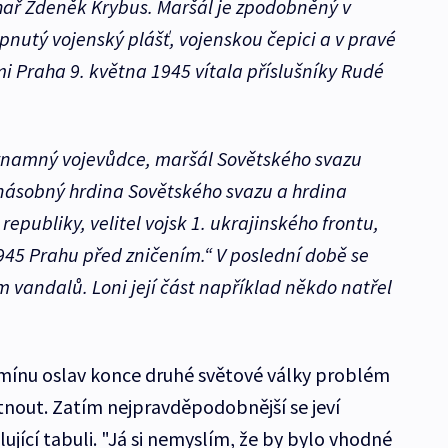
ař Zdeněk Krybus. Maršál je zpodobněný v
epnutý vojenský plášť, vojenskou čepici a v pravé
ými Praha 9. května 1945 vítala příslušníky Rudé
Významný vojevůdce, maršál Sovětského svazu
násobný hrdina Sovětského svazu a hrdina
republiky, velitel vojsk 1. ukrajinského frontu,
945 Prahu před zničením.“ V poslední době se
m vandalů. Loni její část například někdo natřel
rmínu oslav konce druhé světové války problém
nout. Zatím nejpravděpodobnější se jeví
lující tabuli. "Já si nemyslím, že by bylo vhodné