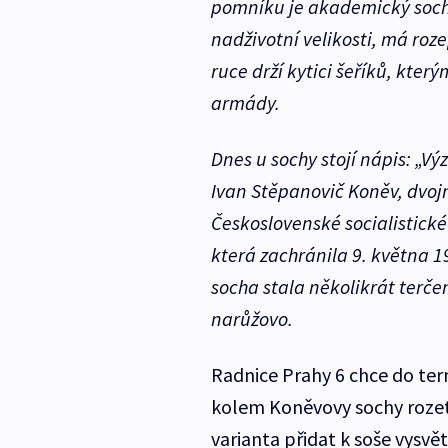
pomníku je akademický soch
nadživotní velikosti, má roz
ruce drží kytici šeříků, kter
armády.
Dnes u sochy stojí nápis: „
Ivan Stěpanovič Koněv, dvoj
Československé socialistické 
která zachránila 9. května 1
socha stala několikrát terče
narůžovo.
Radnice Prahy 6 chce do te
kolem Koněvovy sochy rozet
varianta přidat k soše vysvět