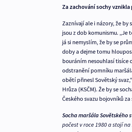
Za zachování sochy vznikla 
Zaznívají ale i názory, že b
jsou z dob komunismu. „Je t
já si nemyslím, že by se prům
doby a dejme tomu hlouposti
bouráním nesouhlasí tisíce ob
odstranění pomníku maršála 
obětí přinesl Sovětský svaz,
Hrůza (KSČM). Že by se soc
Českého svazu bojovníků za 
Socha
maršála Sovětského 
počest v roce 1980 a stojí n