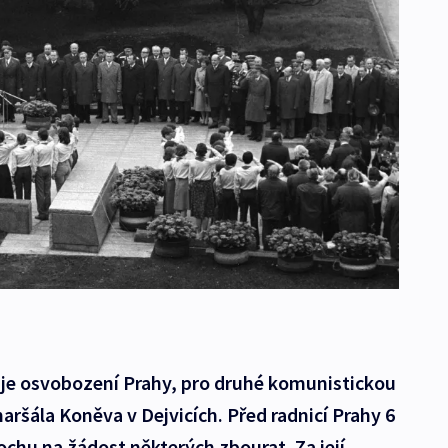
uje osvobození Prahy, pro druhé komunistickou
aršála Koněva v Dejvicích. Před radnicí Prahy 6
ochu na žádost některých zbourat. Za její