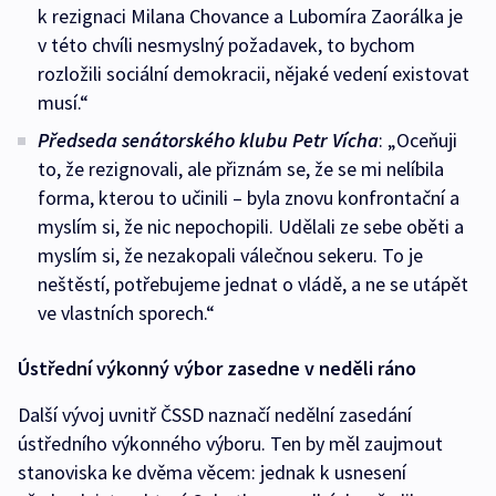
k rezignaci Milana Chovance a Lubomíra Zaorálka je
v této chvíli nesmyslný požadavek, to bychom
rozložili sociální demokracii, nějaké vedení existovat
musí.“
Předseda senátorského klubu Petr Vícha
: „Oceňuji
to, že rezignovali, ale přiznám se, že se mi nelíbila
forma, kterou to učinili – byla znovu konfrontační a
myslím si, že nic nepochopili. Udělali ze sebe oběti a
myslím si, že nezakopali válečnou sekeru. To je
neštěstí, potřebujeme jednat o vládě, a ne se utápět
ve vlastních sporech.“
Ústřední výkonný výbor zasedne v neděli ráno
Další vývoj uvnitř ČSSD naznačí nedělní zasedání
ústředního výkonného výboru. Ten by měl zaujmout
stanoviska ke dvěma věcem: jednak k usnesení