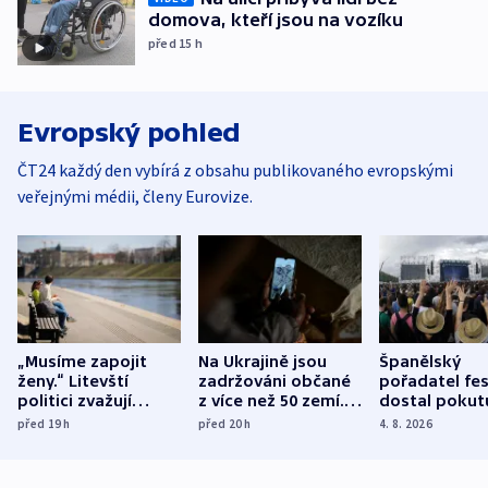
domova, kteří jsou na vozíku
před 15
h
Evropský pohled
ČT24 každý den vybírá z obsahu publikovaného evropskými
veřejnými médii, členy Eurovize.
„Musíme zapojit
Na Ukrajině jsou
Španělský
ženy.“ Litevští
zadržováni občané
pořadatel fes
politici zvažují
z více než 50 zemí.
dostal pokut
dohodu o
Bojovali na straně
nekalé prakti
před 19
h
před 20
h
4. 8. 2026
demografii
Ruska