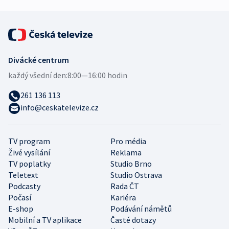
Divácké centrum
každý všední den:
8:00—16:00 hodin
261 136 113
info@ceskatelevize.cz
TV program
Pro média
Živé vysílání
Reklama
TV poplatky
Studio Brno
Teletext
Studio Ostrava
Podcasty
Rada ČT
Počasí
Kariéra
E-shop
Podávání námětů
Mobilní a TV aplikace
Časté dotazy