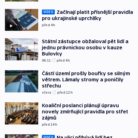
Začínají platit přísnější pravidla
VIDEO
pro ukrajinské uprchlíky
před 4
h
Státní zástupce obžaloval pět lidí a
jednu právnickou osobu v kauze
Bulovky
06:11
před 4
h
Částí území prošly bouřky se silným
větrem. Lámaly stromy a poničily
střechu
včera
před 12
h
Koaliční poslanci plánují úpravu
novely zmírňující pravidla pro střet
zájmů
před 14
h
Na ulici přibývá lidí bez
VIDEO