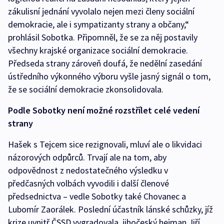
zákulisní jednání vyvolalo nejen mezi členy sociální
demokracie, ale i sympatizanty strany a občany,“
prohlásil Sobotka. Připomněl, že se za něj postavily
všechny krajské organizace sociální demokracie.
Předseda strany zároveň doufá, že nedělní zasedání
ústředního výkonného výboru vyšle jasný signál o tom,
že se sociální demokracie zkonsolidovala.
Podle Sobotky není možné rozstřílet celé vedení
strany
Hašek s Tejcem sice rezignovali, mluví ale o likvidaci
názorových odpůrců. Trvají ale na tom, aby
odpovědnost z nedostatečného výsledku v
předčasných volbách vyvodili i další členové
předsednictva – vedle Sobotky také Chovanec a
Lubomír Zaorálek. Poslední účastník lánské schůzky, jíž
krize uvnitř ČSSD vygradovala, jihočeský hejman Jiří