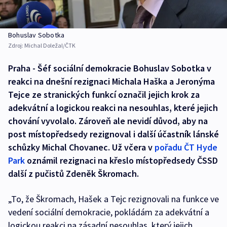
Bohuslav Sobotka
Zdroj:
Michal Doležal/ČTK
Praha - Šéf sociální demokracie Bohuslav Sobotka v
reakci na dnešní rezignaci Michala Haška a Jeronýma
Tejce ze stranických funkcí označil jejich krok za
adekvátní a logickou reakci na nesouhlas, které jejich
chování vyvolalo. Zároveň ale nevidí důvod, aby na
post místopředsedy rezignoval i další účastník lánské
schůzky Michal Chovanec. Už včera v
pořadu ČT Hyde
Park
oznámil rezignaci na křeslo místopředsedy ČSSD
další z pučistů Zdeněk Škromach.
„To, že Škromach, Hašek a Tejc rezignovali na funkce ve
vedení sociální demokracie, pokládám za adekvátní a
logickou reakci na zásadní nesouhlas, který jejich