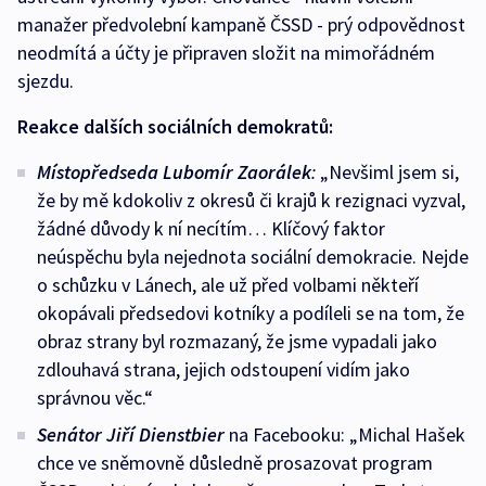
manažer předvolební kampaně ČSSD - prý odpovědnost
neodmítá a účty je připraven složit na mimořádném
sjezdu.
Reakce dalších sociálních demokratů:
Místopředseda Lubomír Zaorálek
:
„Nevšiml jsem si,
že by mě kdokoliv z okresů či krajů k rezignaci vyzval,
žádné důvody k ní necítím… Klíčový faktor
neúspěchu byla nejednota sociální demokracie. Nejde
o schůzku v Lánech, ale už před volbami někteří
okopávali předsedovi kotníky a podíleli se na tom, že
obraz strany byl rozmazaný, že jsme vypadali jako
zdlouhavá strana, jejich odstoupení vidím jako
správnou věc.“
Senátor Jiří Dienstbier
na Facebooku: „Michal Hašek
chce ve sněmovně důsledně prosazovat program