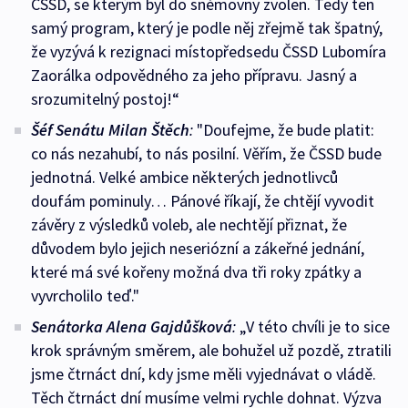
ČSSD, se kterým byl do sněmovny zvolen. Tedy ten
samý program, který je podle něj zřejmě tak špatný,
že vyzývá k rezignaci místopředsedu ČSSD Lubomíra
Zaorálka odpovědného za jeho přípravu. Jasný a
srozumitelný postoj!“
Šéf Senátu Milan Štěch
:
"
Doufejme, že bude platit:
co nás nezahubí, to nás posilní. Věřím, že ČSSD bude
jednotná. Velké ambice některých jednotlivců
doufám pominuly… Pánové říkají, že chtějí vyvodit
závěry z výsledků voleb, ale nechtějí přiznat, že
důvodem bylo jejich neseriózní a zákeřné jednání,
které má své kořeny možná dva tři roky zpátky a
vyvrcholilo teď."
Senátorka Alena Gajdůšková
:
„V této chvíli je to sice
krok správným směrem, ale bohužel už pozdě, ztratili
jsme čtrnáct dní, kdy jsme měli vyjednávat o vládě.
Těch čtrnáct dní musíme velmi rychle dohnat. Výzva