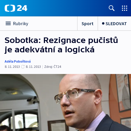
Sport
SLEDOVAT
Rubriky
Sobotka: Rezignace pučistů
je adekvátní a logická
Adéla Pobořilová
8. 11. 2013
8. 11. 2013
|
Zdroj:
ČT24