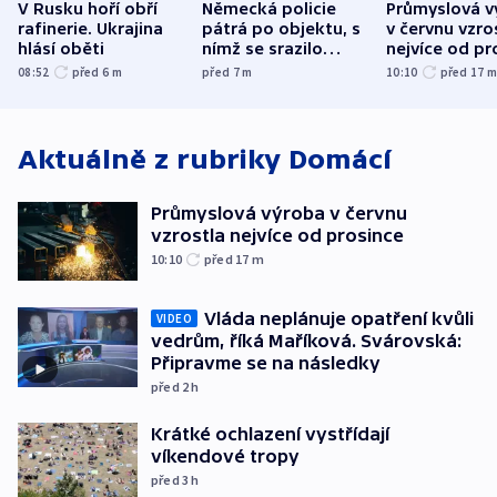
V Rusku hoří obří
Německá policie
Průmyslová v
rafinerie. Ukrajina
pátrá po objektu, s
v červnu vzro
hlásí oběti
nímž se srazilo
nejvíce od pr
letadlo u lipského
08:52
před 6
m
před 7
m
10:10
před 17
letiště
Aktuálně z rubriky
Domácí
Průmyslová výroba v červnu
vzrostla nejvíce od prosince
10:10
před 17
m
Vláda neplánuje opatření kvůli
VIDEO
vedrům, říká Maříková. Svárovská:
Připravme se na následky
před 2
h
Krátké ochlazení vystřídají
víkendové tropy
před 3
h