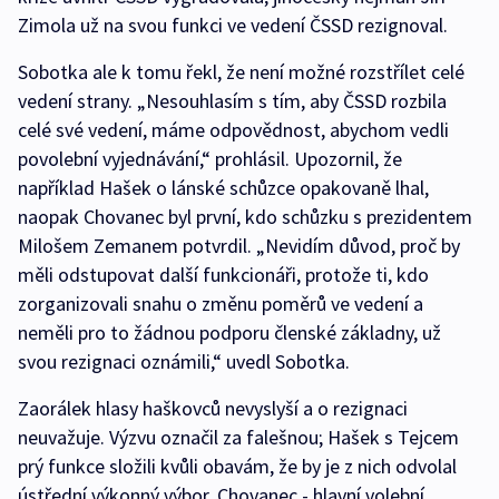
Zimola už na svou funkci ve vedení ČSSD rezignoval.
Sobotka ale k tomu řekl, že není možné rozstřílet celé
vedení strany. „Nesouhlasím s tím, aby ČSSD rozbila
celé své vedení, máme odpovědnost, abychom vedli
povolební vyjednávání,“ prohlásil. Upozornil, že
například Hašek o lánské schůzce opakovaně lhal,
naopak Chovanec byl první, kdo schůzku s prezidentem
Milošem Zemanem potvrdil. „Nevidím důvod, proč by
měli odstupovat další funkcionáři, protože ti, kdo
zorganizovali snahu o změnu poměrů ve vedení a
neměli pro to žádnou podporu členské základny, už
svou rezignaci oznámili,“ uvedl Sobotka.
Zaorálek hlasy haškovců nevyslyší a o rezignaci
neuvažuje. Výzvu označil za falešnou; Hašek s Tejcem
prý funkce složili kvůli obavám, že by je z nich odvolal
ústřední výkonný výbor. Chovanec - hlavní volební