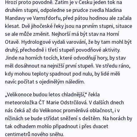
Hrozí proto povodně. Zatím je v Česku jeden tok na
druhém stupni, odpoledne se prudce zvedla hladina
Mandavy ve Varnsfdorfu, před pátou hodinou ale začala
klesat. Dvě jihočeské řeky jsou na prvním stupni, situace
se ale může změnit. Nejhorší má být stav na Horní
Otavě. Hydrologové vydali varování, že by tam mohl být
druhý, přechodně i třetí stupeň povodňové aktivity.
Jinde na horních tocích, které odvodňují hory, by stav
měl dosáhnout na nejnižší první stupeň. Ve středu ráno,
kdy mohou teploty spadnout pod nulu, by lidé měli
navíc počítat s ojedinělým náledím.
„Velikonoce budou letos chladnější,“ řekla
meteoroložka ČT Marie Odstrčilová. V dalších dnech
nás čeká až do Velikonoc proměnlivá oblačnost, i v
nížinách se bude střídat sněžení s deštěm. Na horách by
tak odhadem mohlo připadnout i přes dvacet
centimetrů nového sněhu.