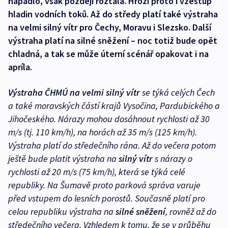
napadlo, však později roztála. Hrozí proto i vzestup
hladin vodních toků. Až do středy platí také výstraha
na velmi silný vítr pro Čechy, Moravu i Slezsko. Další
výstraha platí na silné sněžení – noc totiž bude opět
chladná, a tak se může úterní scénář opakovat i na
apríla.
Výstraha ČHMÚ na velmi silný vítr
se týká celých Čech
a také moravských částí krajů Vysočina, Pardubického a
Jihočeského. Nárazy mohou dosáhnout rychlosti až 30
m/s (tj. 110 km/h), na horách až 35 m/s (125 km/h).
Výstraha platí do středečního rána. Až do večera potom
ještě bude platit výstraha na
silný vítr
s nárazy o
rychlosti až 20 m/s (75 km/h), která se týká celé
republiky. Na Šumavě proto parková správa varuje
před vstupem do lesních porostů. Současně platí pro
celou republiku výstraha na
silné sněžení
, rovněž až do
středečního večera. Vzhledem k tomu, že se v průběhu