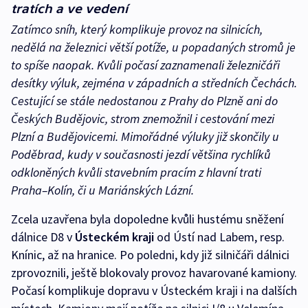
tratích a ve vedení
Zatímco sníh, který komplikuje provoz na silnicích,
nedělá na železnici větší potíže, u popadaných stromů je
to spíše naopak. Kvůli počasí zaznamenali železničáři
desítky výluk, zejména v západních a středních Čechách.
Cestující se stále nedostanou z Prahy do Plzně ani do
Českých Budějovic, strom znemožnil i cestování mezi
Plzní a Budějovicemi. Mimořádné výluky již skončily u
Poděbrad, kudy v současnosti jezdí většina rychlíků
odkloněných kvůli stavebním pracím z hlavní trati
Praha–Kolín, či u Mariánských Lázní.
Zcela uzavřena byla dopoledne kvůli hustému sněžení
dálnice D8 v
Ústeckém kraji
od Ústí nad Labem, resp.
Knínic, až na hranice. Po poledni, kdy již silničáři dálnici
zprovoznili, ještě blokovaly provoz havarované kamiony.
Počasí komplikuje dopravu v Ústeckém kraji i na dalších