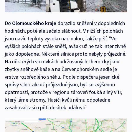
Do
Olomouckého kraje
dorazilo sněžení v dopoledních
hodinách, poté ale začalo slábnout. V nižších polohách
jsou navíc teploty vysoko nad nulou, takže prší. "Ve
vyšších polohách stále sněží, avšak už ne tak intenzivně
jako dopoledne. Některé silnice proto nebyly průjezdné.
Na některých vozovkách udržovaných chemicky jsou
zbytky sněhové kaše a na Červenohorském sedle je
vrstva rozbředlého sněhu. Podle dispečera jesenické
správy silnic ale už průjezdné jsou, byť se zvýšenou
opatrností, protože v regionu zároveň fouká silný vítr,
který láme stromy. Hasiči kvůli němu odpoledne
zasahovali asi u pěti desítek událostí.