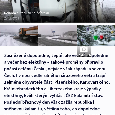
Nehoda autobusu na Žďársku
Zdroj:
ČT24
Zasněžené dopoledne, teplé, ale větrné odpoledne
+ 5 dalších
a večer bez elektřiny – takové proměny připravilo
počasí celému Česku, nejvíce však západu a severu
Čech. I v noci vedle silného nárazového větru trápí
zejména obyvatele části Plzeňského, Karlovarského,
Královéhradeckého a Libereckého kraje výpadky
elektřiny, kvůli kterým vyhlásil ČEZ kalamitní stav.
Poslední březnový den však zažila republika i
sněhovou kalamitu, většina toho, co dopoledne