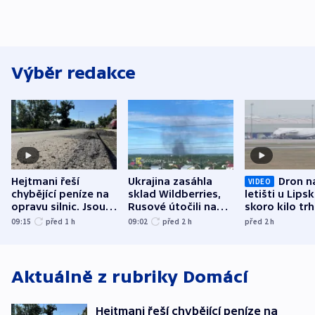
Výběr redakce
Hejtmani řeší
Ukrajina zasáhla
Dron n
VIDEO
chybějící peníze na
sklad Wildberries,
letišti u Lips
opravu silnic. Jsou
Rusové útočili na
skoro kilo trh
nenárokové, namítá
trh, hasiče či
indicie ukazuj
09:15
před 1
h
09:02
před 2
h
před 2
h
ministerstvo
stadion
Rusko
Aktuálně z rubriky
Domácí
Hejtmani řeší chybějící peníze na