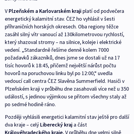
V
Plzeňském a Karlovarském kraji
platí od podvečera
energetický kalamitní stav. ČEZ ho vyhlásil v šesti
příhraničních horských okresech. Oba regiony těžce
zasáhl silný vítr vanoucí až 130kilometrovou rychlostí,
který shazoval stromy – na silnice, koleje i elektrické
vedení. „Standardně řešíme denně kolem 7000
požadavků zákazníků, dnes jsme se dostali už na 17
tisíc hovorů k 18:45, přičemž největší nárůst počtu
hovorů na poruchovou linku byl po 12:00,“ uvedla
vedoucí call centra ČEZ Slavěna Summerfield. Hasiči v
Plzeňském kraji v průběhu dne zasahovali více než u 350
událostí, s jedinou výjimkou se přitom všechny staly až
po sedmé hodině ráno.
Později vyhlásili energetici kalamitní stav ještě pro další
dva kraje – celý
Liberecký kraj
a část
Královéhradeckého kraje.
V průběhu dne velmi silně