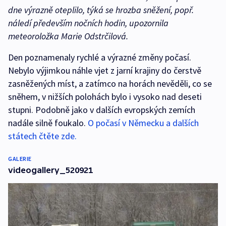
dne výrazně oteplilo, týká se hrozba sněžení, popř.
náledí především nočních hodin, upozornila
meteoroložka Marie Odstrčilová.
Den poznamenaly rychlé a výrazné změny počasí.
Nebylo výjimkou náhle vjet z jarní krajiny do čerstvě
zasněžených míst, a zatímco na horách nevěděli, co se
sněhem, v nižších polohách bylo i vysoko nad deseti
stupni. Podobně jako v dalších evropských zemích
nadále silně foukalo.
O počasí v Německu a dalších
státech čtěte zde.
GALERIE
videogallery_520921