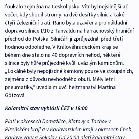
foukalo zejména na Českolipsku. Vítr byl nejsilnější až
večer, kdy shodil stromy na dvě desítky silnic a také
čtyři železniční trati. Ráno byla uzavřena pro nákladní
dopravu silnice I/10 z Tanvaldu na harrachovský hraniční
přechod do Polska. Silničáři ji zprůjezdnili před třetí
hodinou odpoledne. V Královéhradeckém kraji se
během dne stalo na 40 dopravních nehod, některé
silnice byly hůře průjezdné kvůli uvázlým kamionům.
„Lokálně byly nepojízdné kamiony pouze ve stoupáních,
zejména z důvodu nevhodného obutí. Měly letní
pneumatiky,“ uvedla mluvčí hejtmanství Martina
Götzová.
Kalamitní stav vyhlásil ČEZ v 18:00
Platí v okresech Domažlice, Klatovy a Tachov v
Plzeňském kraji a v Karlovarském kraji v okresech Cheb,
Karlovy Vary a Sokolov. Od 20:00 platí kalamitní stav