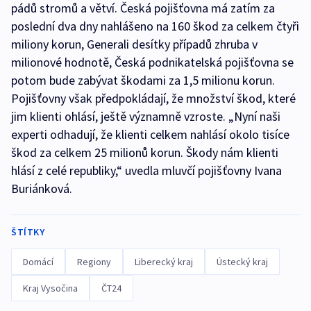
pádů stromů a větví. Česká pojišťovna má zatím za
poslední dva dny nahlášeno na 160 škod za celkem čtyři
miliony korun, Generali desítky případů zhruba v
milionové hodnotě, Česká podnikatelská pojišťovna se
potom bude zabývat škodami za 1,5 milionu korun.
Pojišťovny však předpokládají, že množství škod, které
jim klienti ohlásí, ještě významně vzroste. „Nyní naši
experti odhadují, že klienti celkem nahlásí okolo tisíce
škod za celkem 25 milionů korun. Škody nám klienti
hlásí z celé republiky,“ uvedla mluvčí pojišťovny Ivana
Buriánková.
ŠTÍTKY
Domácí
Regiony
Liberecký kraj
Ústecký kraj
Kraj Vysočina
ČT24