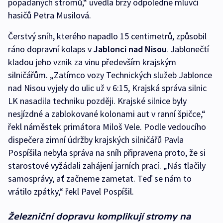
popadaných stromů,“ uvedla brzy odpoledne mluvčí
hasičů Petra Musilová.
Čerstvý sníh, kterého napadlo 15 centimetrů, způsobil
ráno dopravní kolaps v
Jablonci nad Nisou
. Jablonečtí
kladou jeho vznik za vinu především krajským
silničářům. „Zatímco vozy Technických služeb Jablonce
nad Nisou vyjely do ulic už v 6:15, Krajská správa silnic
LK nasadila techniku později. Krajské silnice byly
nesjízdné a zablokované kolonami aut v ranní špičce,“
řekl náměstek primátora Miloš Vele. Podle vedoucího
dispečera zimní údržby krajských silničářů Pavla
Pospíšila nebyla správa na sníh připravena proto, že si
starostové vyžádali zahájení jarních prací. „Nás tlačily
samosprávy, ať začneme zametat. Teď se nám to
vrátilo zpátky,“ řekl Pavel Pospíšil.
Železniční dopravu komplikují stromy na