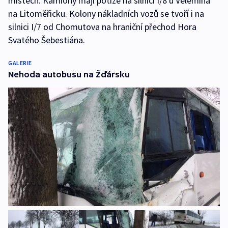
místech. Kamiony mají potíže na silnici I/8 u Velemína
na Litoměřicku. Kolony nákladních vozů se tvoří i na
silnici I/7 od Chomutova na hraniční přechod Hora
Svatého Šebestiána.
GALERIE
Nehoda autobusu na Žďársku