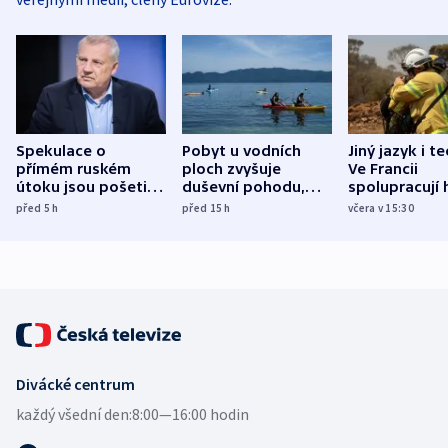
Spekulace o
Pobyt u vodních
Jiný jazyk i t
přímém ruském
ploch zvyšuje
Ve Francii
útoku jsou pošetilé,
duševní pohodu,
spolupracují h
míní estonský
ukázala
různých zemí
před 5
h
před 15
h
včera v 15:30
bezpečnostní
mezinárodní studie
expert
Divácké centrum
každý všední den:
8:00—16:00 hodin