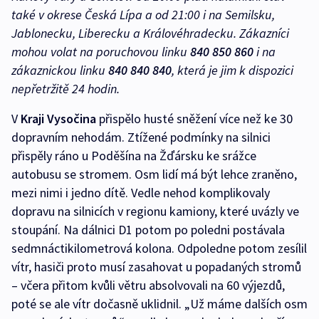
také v okrese Česká Lípa a od 21:00 i na Semilsku,
Jablonecku, Liberecku a Královéhradecku. Zákazníci
mohou volat na poruchovou linku
840 850 860
i na
zákaznickou linku
840 840 840
, která je jim k dispozici
nepřetržitě 24 hodin.
V
Kraji Vysočina
přispělo husté sněžení více než ke 30
dopravním nehodám. Ztížené podmínky na silnici
přispěly ráno u Poděšína na Žďársku ke srážce
autobusu se stromem. Osm lidí má být lehce zraněno,
mezi nimi i jedno dítě. Vedle nehod komplikovaly
dopravu na silnicích v regionu kamiony, které uvázly ve
stoupání. Na dálnici D1 potom po poledni postávala
sedmnáctikilometrová kolona. Odpoledne potom zesílil
vítr, hasiči proto musí zasahovat u popadaných stromů
– včera přitom kvůli větru absolvovali na 60 výjezdů,
poté se ale vítr dočasně uklidnil. „Už máme dalších osm