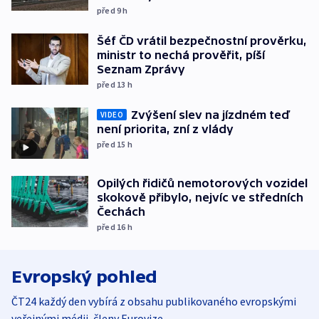
před 9
h
Šéf ČD vrátil bezpečnostní prověrku,
ministr to nechá prověřit, píší
Seznam Zprávy
před 13
h
Zvýšení slev na jízdném teď
VIDEO
není priorita, zní z vlády
před 15
h
Opilých řidičů nemotorových vozidel
skokově přibylo, nejvíc ve středních
Čechách
před 16
h
Evropský pohled
ČT24 každý den vybírá z obsahu publikovaného evropskými
veřejnými médii, členy Eurovize.