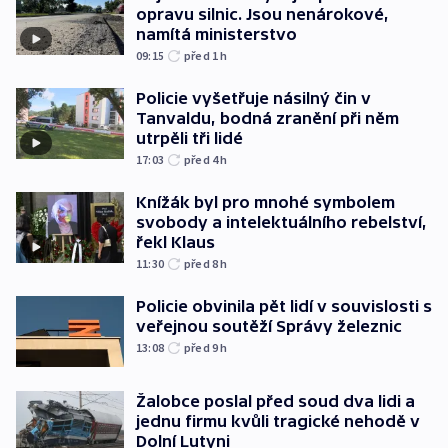
opravu silnic. Jsou nenárokové,
namítá ministerstvo
09:15
před 1
h
Policie vyšetřuje násilný čin v
Tanvaldu, bodná zranění při něm
utrpěli tři lidé
17:03
před 4
h
Knížák byl pro mnohé symbolem
svobody a intelektuálního rebelství,
řekl Klaus
11:30
před 8
h
Policie obvinila pět lidí v souvislosti s
veřejnou soutěží Správy železnic
13:08
před 9
h
Žalobce poslal před soud dva lidi a
jednu firmu kvůli tragické nehodě v
Dolní Lutyni