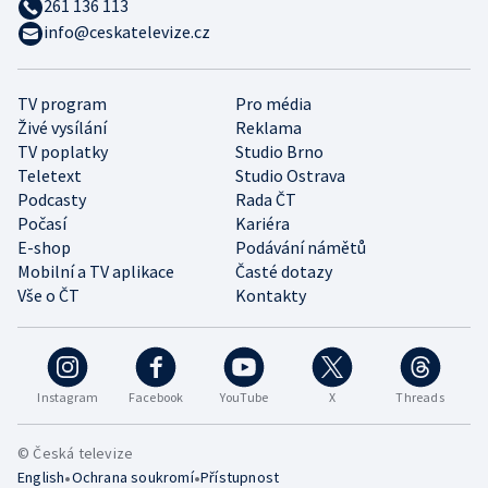
261 136 113
info@ceskatelevize.cz
TV program
Pro média
Živé vysílání
Reklama
TV poplatky
Studio Brno
Teletext
Studio Ostrava
Podcasty
Rada ČT
Počasí
Kariéra
E-shop
Podávání námětů
Mobilní a TV aplikace
Časté dotazy
Vše o ČT
Kontakty
Instagram
Facebook
YouTube
X
Threads
© Česká televize
•
•
English
Ochrana soukromí
Přístupnost