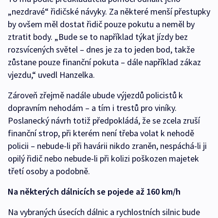
„nezdravé“ řidičské návyky. Za některé menší přestupky
by ovšem měl dostat řidič pouze pokutu a neměl by
ztratit body. „Bude se to například týkat jízdy bez
rozsvícených světel – dnes je za to jeden bod, takže
zůstane pouze finanční pokuta – dále například zákaz
vjezdu,“ uvedl Hanzelka.
Zároveň zřejmě nadále ubude výjezdů policistů k
dopravním nehodám – a tím i trestů pro viníky.
Poslanecký návrh totiž předpokládá, že se zcela zruší
finanční strop, při kterém není třeba volat k nehodě
policii – nebude-li při havárii nikdo zraněn, nespáchá-li ji
opilý řidič nebo nebude-li při kolizi poškozen majetek
třetí osoby a podobně.
Na některých dálnicích se pojede až 160 km/h
Na vybraných úsecích dálnic a rychlostních silnic bude