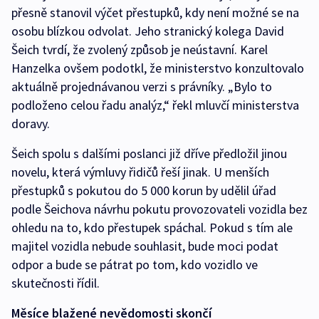
přesně stanovil výčet přestupků, kdy není možné se na
osobu blízkou odvolat. Jeho stranický kolega David
Šeich tvrdí, že zvolený způsob je neústavní. Karel
Hanzelka ovšem podotkl, že ministerstvo konzultovalo
aktuálně projednávanou verzi s právníky. „Bylo to
podloženo celou řadu analýz,“ řekl mluvčí ministerstva
doravy.
Šeich spolu s dalšími poslanci již dříve předložil jinou
novelu, která výmluvy řidičů řeší jinak. U menších
přestupků s pokutou do 5 000 korun by udělil úřad
podle Šeichova návrhu pokutu provozovateli vozidla bez
ohledu na to, kdo přestupek spáchal. Pokud s tím ale
majitel vozidla nebude souhlasit, bude moci podat
odpor a bude se pátrat po tom, kdo vozidlo ve
skutečnosti řídil.
Měsíce blažené nevědomosti skončí