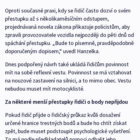
Oproti současné praxi, kdy se řidič často dozví o svém
přestupku až s několikaměsíčním odstupem,
projednávaná novela zákona přikazuje policistům, aby
zpravili provozovatele vozidla nejpozději do pěti dnů od
spáchání přestupku. „Bude to písemně, pravděpodobně
doporučeným dopisem,“ uvedl Hanzelka.
Dnes podpořený návrh také ukládá řidičům povinnost
mít na sobě reflexní vestu. Povinnost se má vztahovat
na nouzové zastavení na silnici, a to mimo obec. Vestu
nebudou muset mít motocyklisté.
Za některé menší přestupky řidiči o body nepřijdou
Pokud řidič přijde o řidičský průkaz kvůli dosažení
určené hranice trestných bodů a bude ho chtít získat
zpět, bude muset podstoupit psychologické vyšetření.
To má podle předkladatelů pomoci odhalit jeho