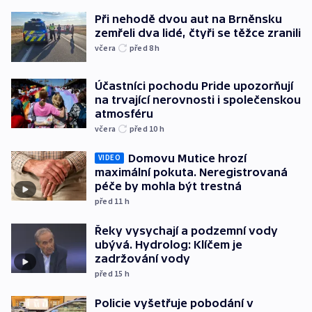
Při nehodě dvou aut na Brněnsku
zemřeli dva lidé, čtyři se těžce zranili
včera
před 8
h
Účastníci pochodu Pride upozorňují
na trvající nerovnosti i společenskou
atmosféru
včera
před 10
h
Domovu Mutice hrozí
VIDEO
maximální pokuta. Neregistrovaná
péče by mohla být trestná
před 11
h
Řeky vysychají a podzemní vody
ubývá. Hydrolog: Klíčem je
zadržování vody
před 15
h
Policie vyšetřuje pobodání v