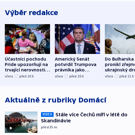
Výběr redakce
Účastníci pochodu
Americký Senát
Do Bulharska
Pride upozorňují na
potvrdil Trumpova
pronikl zřejm
trvající nerovnosti i
právníka jako
ukrajinský dr
společenskou
ministra
explodoval k
včera
před 10
h
včera
před 10
h
včera
před 11
h
atmosféru
spravedlnosti
od plynovod
Aktuálně z rubriky
Domácí
Stále více Čechů míří v létě do
VIDEO
Skandinávie
před 35
m