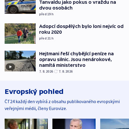
Tanvaldu jako pokus o vraždu na
dvou osobách
před 19
h
Adopcí dospělých bylo loni nejvíc od
roku 2020
před 21
h
Hejtmani řeší chybějící peníze na
opravu silnic. Jsou nenárokové,
namítá ministerstvo
7. 8. 2026
7. 8. 2026
Evropský pohled
ČT24 každý den vybírá z obsahu publikovaného evropskými
veřejnými médii, členy Eurovize.