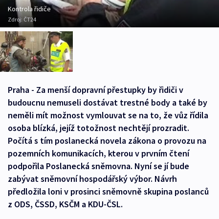
Kontrola řidiče
Zdroj:
ČT24
Praha - Za menší dopravní přestupky by řidiči v
budoucnu nemuseli dostávat trestné body a také by
neměli mít možnost vymlouvat se na to, že vůz řídila
osoba blízká, jejíž totožnost nechtějí prozradit.
Počítá s tím poslanecká novela zákona o provozu na
pozemních komunikacích, kterou v prvním čtení
podpořila Poslanecká sněmovna. Nyní se jí bude
zabývat sněmovní hospodářský výbor. Návrh
předložila loni v prosinci sněmovně skupina poslanců
z ODS, ČSSD, KSČM a KDU-ČSL.