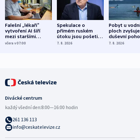
Falešní „lékaři“
Spekulace o
Pobyt u vodn
vytvoření AI šíří
přímém ruském
ploch zvyšuje
mezi staršími
útoku jsou pošetilé,
duševní poho
Poláky nebezpečné
míní estonský
ukázala
včera v 07:00
7. 8. 2026
7. 8. 2026
zdravotní rady
bezpečnostní
mezinárodní 
expert
Divácké centrum
každý všední den:
8:00—16:00 hodin
261 136 113
info@ceskatelevize.cz