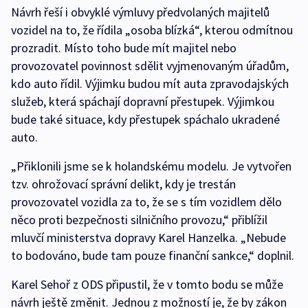
Návrh řeší i obvyklé výmluvy předvolaných majitelů
vozidel na to, že řídila „osoba blízká“, kterou odmítnou
prozradit. Místo toho bude mít majitel nebo
provozovatel povinnost sdělit vyjmenovaným úřadům,
kdo auto řídil. Výjimku budou mít auta zpravodajských
služeb, která spáchají dopravní přestupek. Výjimkou
bude také situace, kdy přestupek spáchalo ukradené
auto.
„Přiklonili jsme se k holandskému modelu. Je vytvořen
tzv. ohrožovací správní delikt, kdy je trestán
provozovatel vozidla za to, že se s tím vozidlem dělo
něco proti bezpečnosti silničního provozu,“ přiblížil
mluvčí ministerstva dopravy Karel Hanzelka. „Nebude
to bodováno, bude tam pouze finanční sankce,“ doplnil.
Karel Sehoř z ODS připustil, že v tomto bodu se může
návrh ještě změnit. Jednou z možností je, že by zákon