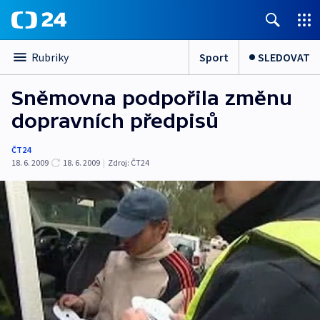
Sport
SLEDOVAT
Rubriky
Sněmovna podpořila změnu
dopravních předpisů
ČT24
18. 6. 2009
18. 6. 2009
|
Zdroj:
ČT24