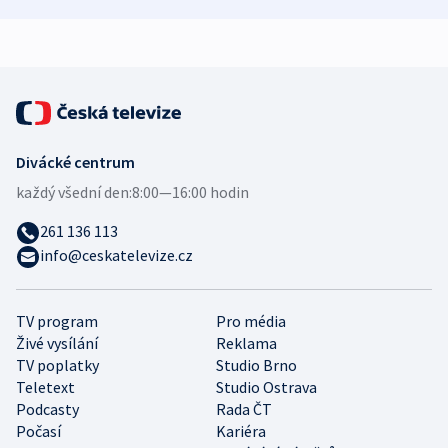
mezinárodní studie
demografii
Divácké centrum
každý všední den:
8:00—16:00 hodin
261 136 113
info@ceskatelevize.cz
TV program
Pro média
Živé vysílání
Reklama
TV poplatky
Studio Brno
Teletext
Studio Ostrava
Podcasty
Rada ČT
Počasí
Kariéra