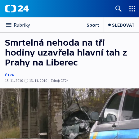
Sport
SLEDOVAT
Rubriky
Smrtelná nehoda na tři
hodiny uzavřela hlavní tah z
Prahy na Liberec
ČT24
13. 11. 2010
13. 11. 2010
|
Zdroj:
ČT24