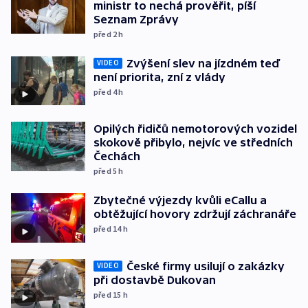
ministr to nechá prověřit, píší
Seznam Zprávy
před 2
h
Zvýšení slev na jízdném teď
VIDEO
není priorita, zní z vlády
před 4
h
Opilých řidičů nemotorových vozidel
skokově přibylo, nejvíc ve středních
Čechách
před 5
h
Zbytečné výjezdy kvůli eCallu a
obtěžující hovory zdržují záchranáře
před 14
h
České firmy usilují o zakázky
VIDEO
při dostavbě Dukovan
před 15
h