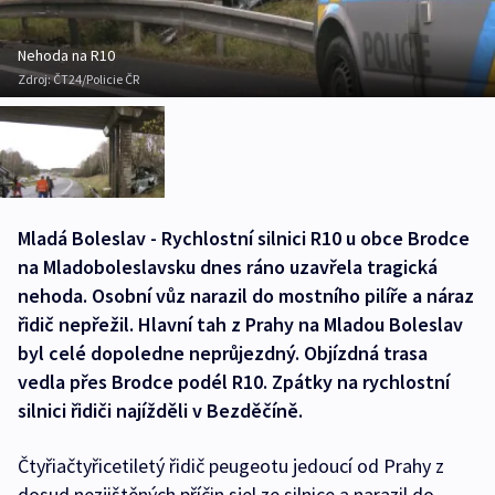
Nehoda na R10
Zdroj:
ČT24/Policie ČR
Mladá Boleslav - Rychlostní silnici R10 u obce Brodce
na Mladoboleslavsku dnes ráno uzavřela tragická
nehoda. Osobní vůz narazil do mostního pilíře a náraz
řidič nepřežil. Hlavní tah z Prahy na Mladou Boleslav
byl celé dopoledne neprůjezdný. Objízdná trasa
vedla přes Brodce podél R10. Zpátky na rychlostní
silnici řidiči najížděli v Bezděčíně.
Čtyřiačtyřicetiletý řidič peugeotu jedoucí od Prahy z
dosud nezjištěných příčin sjel ze silnice a narazil do