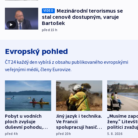
Mezinárodní terorismus se
VIDEO
stal cenově dostupným, varuje
Bartošek
před 15
h
Evropský pohled
ČT24 každý den vybírá z obsahu publikovaného evropskými
veřejnými médii, členy Eurovize.
Pobyt u vodních
Jiný jazyk i technika.
„Musíme zapo
ploch zvyšuje
Ve Francii
ženy.“ Litevšt
duševní pohodu,
spolupracují hasiči z
politici zvažuj
ukázala
různých zemí
dohodu o
před 4
h
před 20
h
5. 8. 2026