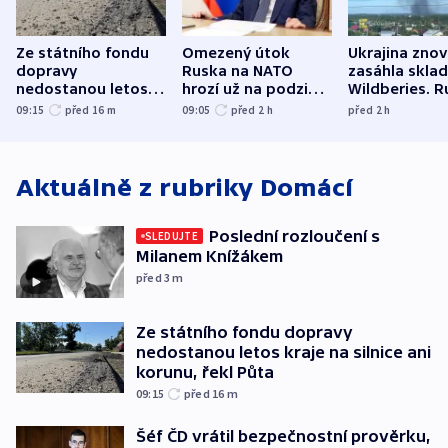
Ze státního fondu
Omezený útok
Ukrajina zno
dopravy
Ruska na NATO
zasáhla skla
nedostanou letos
hrozí už na podzim,
Wildberies. 
kraje na silnice ani
varují tajné služby
útočili v Cha
09:15
před 16
m
09:05
před 2
h
před 2
h
korunu, řekl Půta
USA
oblasti
Aktuálně z rubriky
Domácí
Poslední rozloučení s
SLEDUJTE
Milanem Knížákem
před 3
m
Ze státního fondu dopravy
nedostanou letos kraje na silnice ani
korunu, řekl Půta
09:15
před 16
m
Šéf ČD vrátil bezpečnostní prověrku,