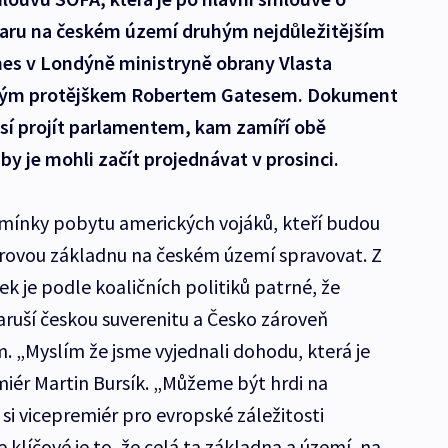
ru na českém území druhým nejdůležitějším
s v Londýně ministryně obrany Vlasta
kým protějškem Robertem Gatesem. Dokument
usí projít parlamentem, kam zamíří obě
y je mohli začít projednávat v prosinci.
ínky pobytu amerických vojáků, kteří budou
ovou základnu na českém území spravovat. Z
 je podle koaličních politiků patrné, že
aruší českou suverenitu a Česko zároveň
 „Myslím že jsme vyjednali dohodu, která je
miér Martin Bursík. „Můžeme být hrdi na
 si vicepremiér pro evropské záležitosti
 klíčové je to, že celá ta základna a území, na