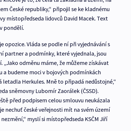
kem České republiky,“ připojil se ke kladnému
y místopředseda lidovců David Macek. Text
v pondělí.
e opozice. Vláda se podle ní při vyjednávání s
í partner a podmínky, které vyjednala, jsou
ící. „Jako odměnu máme, že můžeme získávat
nu a budeme moci v bojových podmínkách
á letadla Herkules. Mně to připadá nedůstojné,“
seda sněmovny Lubomír Zaorálek (ČSSD).
 ještě před podpisem celou smlouvu neukázala
 je nechuť české veřejnosti mít na svém území
tě nezmění,“ myslí si místopředseda KSČM Jiří