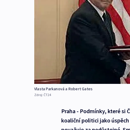
Vlasta Parkanová a Robert Gates
Zdroj:
ČT24
Praha - Podmínky, které si
koaliční politici jako úspě
považuje za nedůstojné. Sm