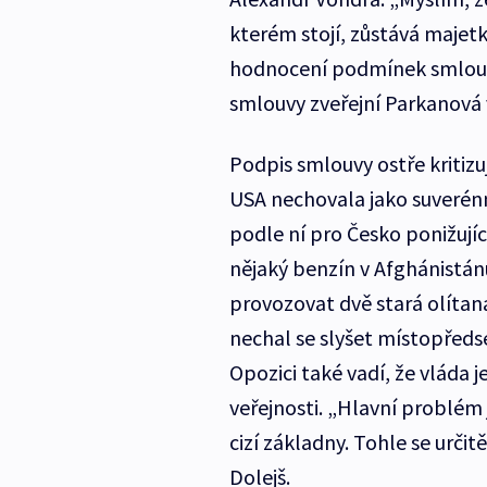
kterém stojí, zůstává majet
hodnocení podmínek smlouv
smlouvy zveřejní Parkanová 
Podpis smlouvy ostře kritizuj
USA nechovala jako suverénn
podle ní pro Česko ponižuj
nějaký benzín v Afghánistá
provozovat dvě stará olítan
nechal se slyšet místopřed
Opozici také vadí, že vláda
veřejnosti. „Hlavní problém
cizí základny. Tohle se urči
Dolejš.