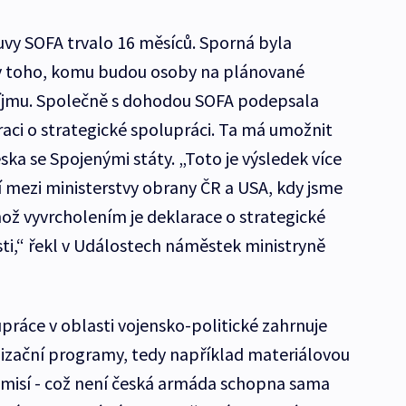
vy SOFA trvalo 16 měsíců. Sporná byla
y toho, komu budou osoby na plánované
íjmu. Společně s dohodou SOFA podepsala
ci o strategické spolupráci. Ta má umožnit
eska se Spojenými státy. „Toto je výsledek více
í mezi ministerstvy obrany ČR a USA, kdy jsme
ehož vyvrcholením je deklarace o strategické
sti,“ řekl v Událostech náměstek ministryně
upráce v oblasti vojensko-politické zahrnuje
izační programy, tedy například materiálovou
 misí - což není česká armáda schopna sama