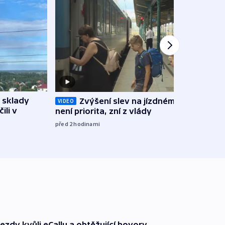
 sklady
Opil
Zvýšení slev na jízdném teď
VIDEO
ili v
vozid
není priorita, zní z vlády
stře
před 2
hodinami
před 3
ezdy kvůli eCallu a obtěžující hovory