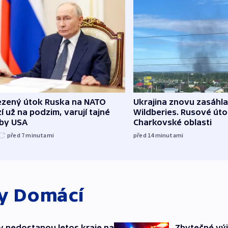
zený útok Ruska na NATO
Ukrajina znovu zasáhla
í už na podzim, varují tajné
Wildberies. Rusové útoč
žby USA
Charkovské oblasti
před 7
minutami
před 14
minutami
ky
Domácí
y nedostanou letos kraje na
Zbytečné výj