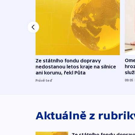
Ome
Ze státního fondu dopravy
hroz
nedostanou letos kraje na silnice
slu
ani korunu, řekl Půta
09:05
Právě teď
Aktuálně z rubri
Ze státního fondu doprav