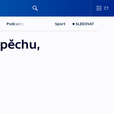
ČT
Podcasty
Sport
SLEDOVAT
spěchu,