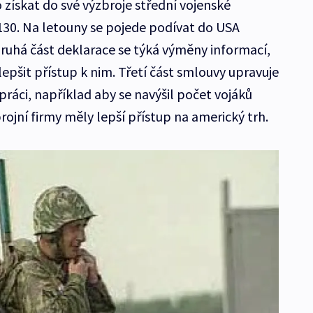
o získat do své výzbroje střední vojenské
130. Na letouny se pojede podívat do USA
ruhá část deklarace se týká výměny informací,
lepšit přístup k nim. Třetí část smlouvy upravuje
áci, například aby se navýšil počet vojáků
rojní firmy měly lepší přístup na americký trh.