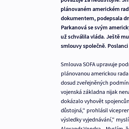
plánovaném americkém rada
dokumentem, podepsala dne
Parkanová se svým americ
už schválila vláda. Ještě m
smlouvy společně. Poslanci b
Smlouva SOFA upravuje podm
plánovanou americkou radar
dosud zveřejněných podmínek
vojenská základna nijak nen
dokázalo vyhovět spojencům.
důstojná,“ prohlásil vicepre
výsledky vyjednávání,“ myslí
Alexandr Vondra. „Myslím, že