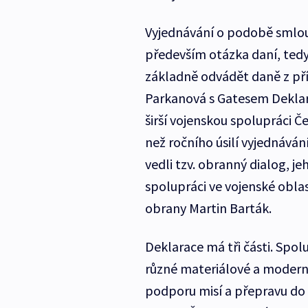
Vyjednávání o podobě smlou
především otázka daní, ted
základně odvádět daně z př
Parkanová s Gatesem Deklara
širší vojenskou spolupráci Č
než ročního úsilí vyjednáván
vedli tzv. obranný dialog, j
spolupráci ve vojenské obla
obrany Martin Barták.
Deklarace má tři části. Spol
různé materiálové a modern
podporu misí a přepravu do