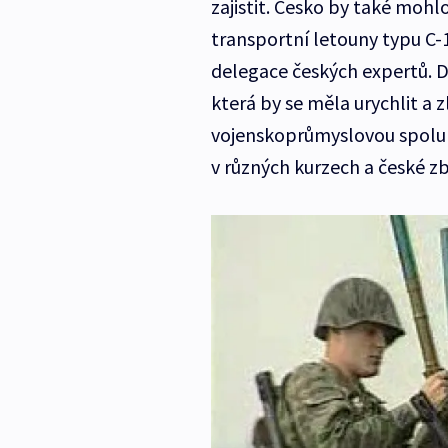
zajistit. Česko by také mohl
transportní letouny typu C-
delegace českých expertů. D
která by se měla urychlit a z
vojenskoprůmyslovou spolupr
v různých kurzech a české zb