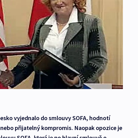
 Česko vyjednalo do smlouvy SOFA, hodnotí
ch nebo přijatelný kompromis. Naopak opozice je
louvu SOFA, která je po hlavní smlouvě o