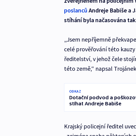
zveřejněném na policejním 
poslanců
Andreje Babiše a J
stíhání byla načasována tak
„Jsem nepříjemně překvapen 
celé prověřování této kauzy 
ředitelství, v jehož čele stoj
této země,“ napsal Trojánek
ODKAZ
Dotační podvod a poškozov
stíhat Andreje Babiše
Krajský policejní ředitel uve
„zejména snaha některých o