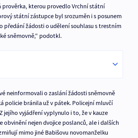
prověrka, kterou provedlo Vrchní státní
zorový státní zástupce byl srozuměn i s posunem
o předání žádosti o udělení souhlasu s trestním
ké sněmovně,“ podotkl.
ové neinformovali o zaslání žádosti sněmovně
 policie bránila už v pátek. Policejní mluvčí
jejího vyjádření vyplynulo i to, že v kauze
e obvinění nejen dvojice poslanců, ale i dalších
ti zmiňují mimo jiné Babišovu novomanželku