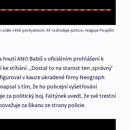
stále větší pochybnosti. Ať rozhoduje justice, reaguje Pospíšil
a hnutí ANO Babiš v oficiálním prohlášení k
í ke stíhání. „Dostal to na starost ten ,správný‘
ý figuroval v kauze ukradené firmy Neograph
napsal s tím, že ho policejní vyšetřování
 za politický boj. Faltýnek uvedl, že své trestní
považuje za šikanu ze strany policie.