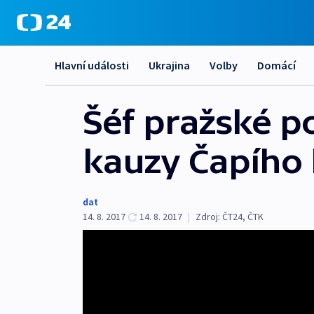
Hlavní události
Ukrajina
Volby
Domácí
Šéf pražské p
kauzy Čapího 
dat
14. 8. 2017
14. 8. 2017
|
Zdroj:
ČT24
,
ČTK