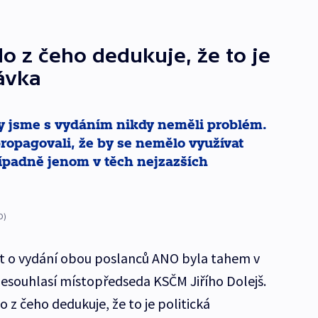
do z čeho dedukuje, že to je
ávka
 jsme s vydáním nikdy neměli problém.
opagovali, že by se nemělo využívat
ípadně jenom v těch nejzazších
O)
st o vydání obou poslanců ANO byla tahem v
esouhlasí místopředseda KSČM Jiřího Dolejš.
z čeho dedukuje, že to je politická