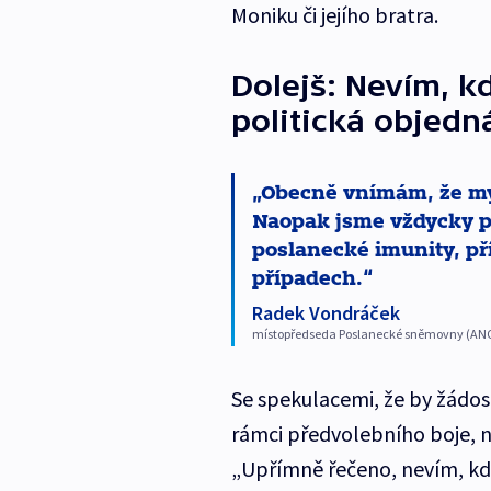
Moniku či jejího bratra.
Dolejš: Nevím, k
politická objedn
Obecně vnímám, že my
Naopak jsme vždycky pr
poslanecké imunity, př
případech.
Radek Vondráček
místopředseda Poslanecké sněmovny (AN
Se spekulacemi, že by žádo
rámci předvolebního boje, n
„Upřímně řečeno, nevím, kdo 