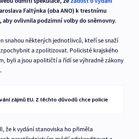
webu odmítl spekulace, že
žádost o vydání
aroslava Faltýnka (oba ANO) k trestnímu
, aby ovlivnila podzimní volby do sněmovny.
snahou některých jednotlivců, kteří se snaží
zpochybnit a zpolitizovat. Policisté krajského
ím, byli a jsou apolitičtí a řídí se výhradně zákony
.
ání zájmů EU. Z těchto důvodů chce policie
dl, že k vydání stanoviska ho přiměla
sob prostřednictvím médií zdiskreditovat a