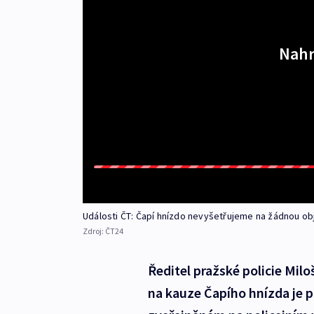
Nahr
Události ČT: Čapí hnízdo nevyšetřujeme na žádnou obj
Zdroj:
ČT24
Ředitel pražské policie Milo
na kauze Čapího hnízda je 