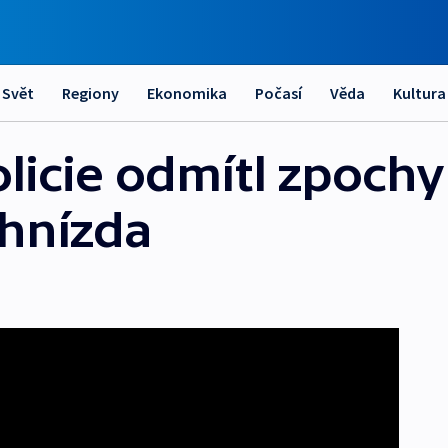
Svět
Regiony
Ekonomika
Počasí
Věda
Kultura
olicie odmítl zpoch
hnízda