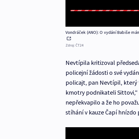
Vondráček (ANO): O vydání Babiše mám 
Zdroj:
ČT24
Nevtípila kritizoval předsed
policejní žádosti o své vydán
policajt, pan Nevtípil, kter
kmotry podnikateli Sittovi,“ 
nepřekvapilo a že ho považuje
stíhání v kauze Čapí hnízdo 