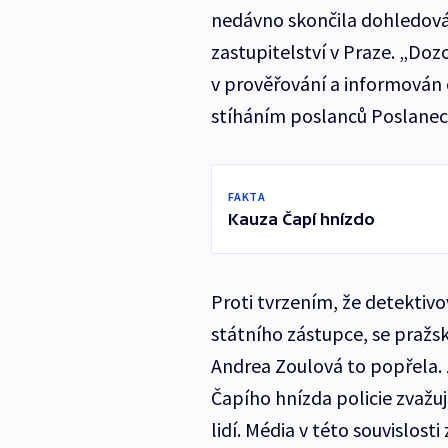
nedávno skončila dohledová 
zastupitelství v Praze. „Do
v prověřování a informován 
stíháním poslanců Poslanec
FAKTA
Kauza Čapí hnízdo
Proti tvrzením, že detektiv
státního zástupce, se pražská
Andrea Zoulová to popřela. Z 
Čapího hnízda policie zvažuj
lidí. Média v této souvislos