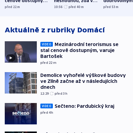
cenově dostupným,
neshodnou, zda v
dobrovolným
varuje Bartošek
letadle ohroženém
hasičům fina
před 22
m
10:56
před 40
m
před 53
m
v Lipsku dronem
techniku i ak
byla munice
Aktuálně z rubriky
Domácí
Mezinárodní terorismus se
VIDEO
stal cenově dostupným, varuje
Bartošek
před 22
m
Demolice vyhořelé výškové budovy
ve Zlíně začne až v následujících
dnech
12:29
před 3
h
Sečteno: Pardubický kraj
VIDEO
před 4
h