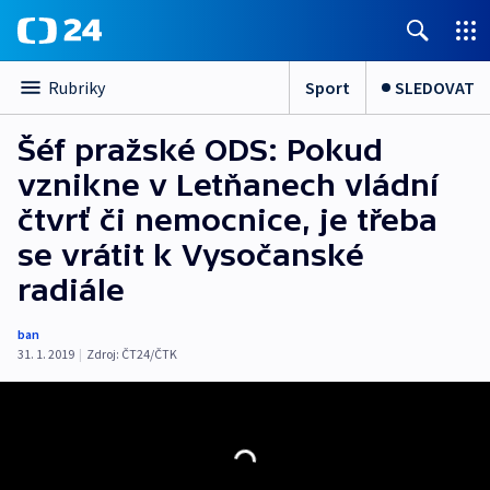
Sport
SLEDOVAT
Rubriky
Šéf pražské ODS: Pokud
vznikne v Letňanech vládní
čtvrť či nemocnice, je třeba
se vrátit k Vysočanské
radiále
ban
31. 1. 2019
|
Zdroj:
ČT24/ČTK