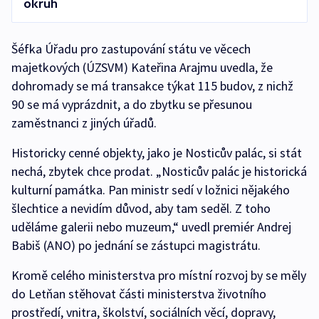
okruh
Šéfka Úřadu pro zastupování státu ve věcech
majetkových (ÚZSVM) Kateřina Arajmu uvedla, že
dohromady se má transakce týkat 115 budov, z nichž
90 se má vyprázdnit, a do zbytku se přesunou
zaměstnanci z jiných úřadů.
Historicky cenné objekty, jako je Nosticův palác, si stát
nechá, zbytek chce prodat. „Nosticův palác je historická
kulturní památka. Pan ministr sedí v ložnici nějakého
šlechtice a nevidím důvod, aby tam seděl. Z toho
uděláme galerii nebo muzeum,“ uvedl premiér Andrej
Babiš (ANO) po jednání se zástupci magistrátu.
Kromě celého ministerstva pro místní rozvoj by se měly
do Letňan stěhovat části ministerstva životního
prostředí, vnitra, školství, sociálních věcí, dopravy,