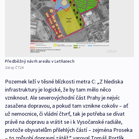
Předběžný návrh areálu v Letňanech
Zdroj:
ČT24
Pozemek leží v těsné blízkosti metra C: „Z hlediska
infrastruktury je logické, že by tam mělo něco
vzniknout. Ale severovýchodní část Prahy je nejvíc
zasažena dopravou, a pokud tam vznikne cokoliv – ať
už nemocnice, či vládní čtvrť, tak je potřeba se dívat
právě na dopravu a vrátit se i k Vysočanské radiále,
protože obyvatelům přilehlých částí – zejména Proseka
– to způsobí dopravní zátěž,“ varoval Tomáš Portlík.