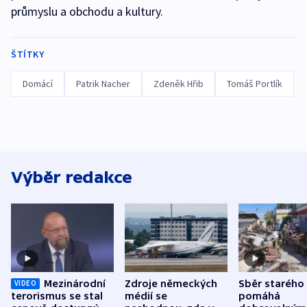
průmyslu a obchodu a kultury.
ŠTÍTKY
Domácí
Patrik Nacher
Zdeněk Hřib
Tomáš Portlík
Výběr redakce
Mezinárodní
Zdroje německých
Sběr starého
VIDEO
terorismus se stal
médií se
pomáhá