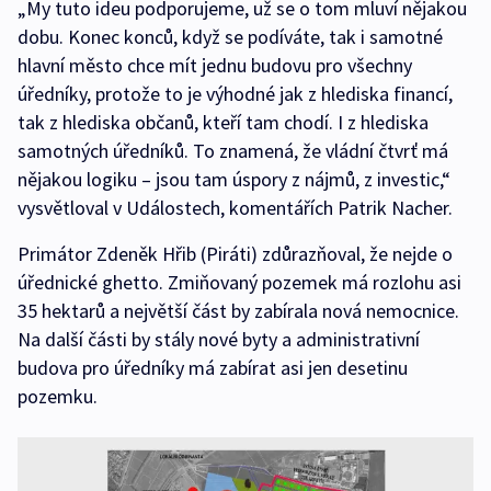
„My tuto ideu podporujeme, už se o tom mluví nějakou
dobu. Konec konců, když se podíváte, tak i samotné
hlavní město chce mít jednu budovu pro všechny
úředníky, protože to je výhodné jak z hlediska financí,
tak z hlediska občanů, kteří tam chodí. I z hlediska
samotných úředníků. To znamená, že vládní čtvrť má
nějakou logiku – jsou tam úspory z nájmů, z investic,“
vysvětloval v Událostech, komentářích Patrik Nacher.
Primátor Zdeněk Hřib (Piráti) zdůrazňoval, že nejde o
úřednické ghetto. Zmiňovaný pozemek má rozlohu asi
35 hektarů a největší část by zabírala nová nemocnice.
Na další části by stály nové byty a administrativní
budova pro úředníky má zabírat asi jen desetinu
pozemku.