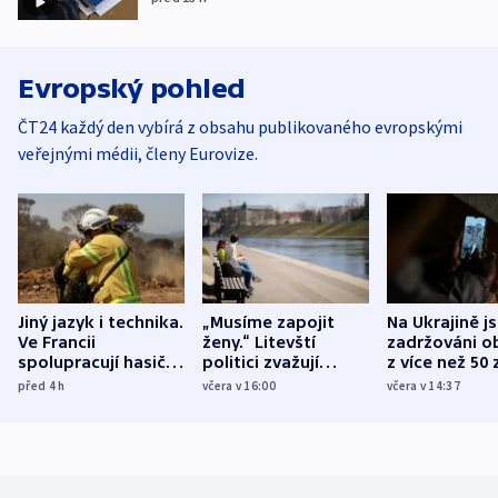
Evropský pohled
ČT24 každý den vybírá z obsahu publikovaného evropskými
veřejnými médii, členy Eurovize.
Jiný jazyk i technika.
„Musíme zapojit
Na Ukrajině j
Ve Francii
ženy.“ Litevští
zadržováni o
spolupracují hasiči z
politici zvažují
z více než 50 
různých zemí
dohodu o
Bojovali na s
před 4
h
včera v 16:00
včera v 14:37
demografii
Ruska