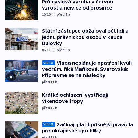
Průmyslová výroba v červnu
vzrostla nejvíce od prosince
10:10
před 7
h
Státní zástupce obžaloval pět lidí a
jednu právnickou osobu v kauze
Bulovky
06:11
před 8
h
Vláda neplánuje opatření kvůli
VIDEO
vedrům, říká Maříková. Svárovská:
Připravme se na následky
před 11
h
Krátké ochlazení vystřídají
víkendové tropy
před 12
h
Začínají platit přísnější pravidla
VIDEO
pro ukrajinské uprchlíky
před 13
h