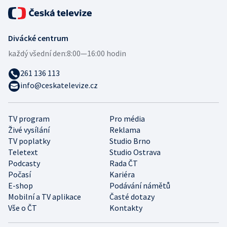
Divácké centrum
každý všední den:
8:00—16:00 hodin
261 136 113
info@ceskatelevize.cz
TV program
Pro média
Živé vysílání
Reklama
TV poplatky
Studio Brno
Teletext
Studio Ostrava
Podcasty
Rada ČT
Počasí
Kariéra
E-shop
Podávání námětů
Mobilní a TV aplikace
Časté dotazy
Vše o ČT
Kontakty