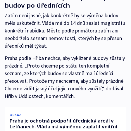
budov po úřednících
Zatím není jasné, jak konkrétně by se výměna budov
měla uskutečnit. Vláda má do 14 dnů zaslat magistrátu
konkrétní nabídku. Město podle primátora zatím ani
neobdrželo seznam nemovitostí, kterých by se přesun
úředníků měl týkat.
Praha podle Hřiba nechce, aby vyklizené budovy zůstaly
prázdné. „Proto chceme po státu ten kompletní
seznam, ze kterých budov se vlastně mají úředníci
přesouvat. Protože my nechceme, aby zůstaly prázdné.
Chceme vidět jasný účel jejich nového využití,“ dodával
Hřib v Událostech, komentářích.
ODKAZ
Praha je ochotná podpořit úřednický areál v
Letňanech. Vláda má výměnou zaplatit vnitřní