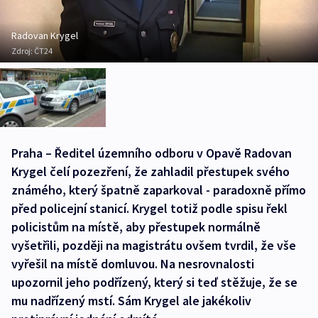
Radovan Krygel
Zdroj:
ČT24
Praha – Ředitel územního odboru v Opavě Radovan
Krygel čelí pozezření, že zahladil přestupek svého
známého, který špatně zaparkoval - paradoxně přímo
před policejní stanicí. Krygel totiž podle spisu řekl
policistům na místě, aby přestupek normálně
vyšetřili, později na magistrátu ovšem tvrdil, že vše
vyřešil na místě domluvou. Na nesrovnalosti
upozornil jeho podřízený, který si teď stěžuje, že se
mu nadřízený mstí. Sám Krygel ale jakékoliv