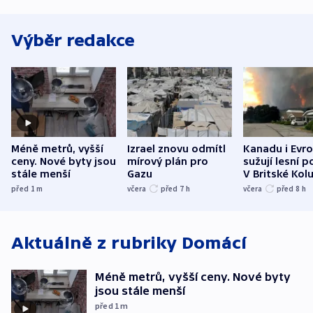
Výběr redakce
Méně metrů, vyšší
Izrael znovu odmítl
Kanadu i Evro
ceny. Nové byty jsou
mírový plán pro
sužují lesní p
stále menší
Gazu
V Britské Kol
evakuovali tis
před 1
m
včera
před 7
h
včera
před 8
h
Aktuálně z rubriky
Domácí
Méně metrů, vyšší ceny. Nové byty
jsou stále menší
před 1
m