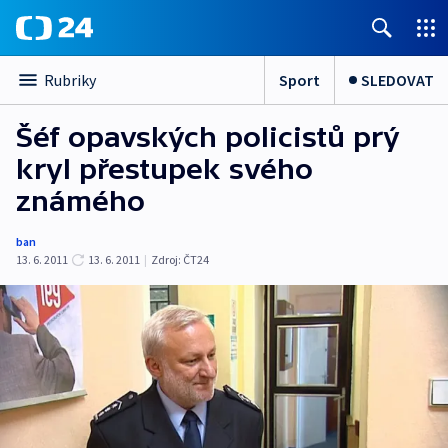
Sport
SLEDOVAT
Rubriky
Šéf opavských policistů prý
kryl přestupek svého
známého
ban
13. 6. 2011
13. 6. 2011
|
Zdroj:
ČT24