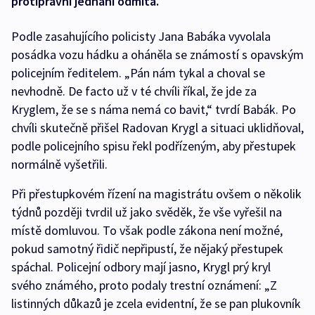
protiprávní jednání odmítá.
Podle zasahujícího policisty Jana Babáka vyvolala
posádka vozu hádku a oháněla se známostí s opavským
policejním ředitelem. „Pán nám tykal a choval se
nevhodně. De facto už v té chvíli říkal, že jde za
Kryglem, že se s náma nemá co bavit,“ tvrdí Babák. Po
chvíli skutečně přišel Radovan Krygl a situaci uklidňoval,
podle policejního spisu řekl podřízeným, aby přestupek
normálně vyšetřili.
Při přestupkovém řízení na magistrátu ovšem o několik
týdnů později tvrdil už jako svěděk, že vše vyřešil na
místě domluvou. To však podle zákona není možné,
pokud samotný řidič nepřipustí, že nějaký přestupek
spáchal. Policejní odbory mají jasno, Krygl prý kryl
svého známého, proto podaly trestní oznámení: „Z
listinných důkazů je zcela evidentní, že se pan plukovník