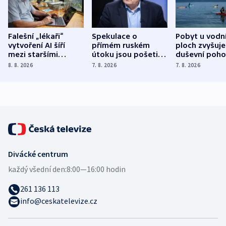
Falešní „lékaři“
Spekulace o
Pobyt u vodn
vytvoření AI šíří
přímém ruském
ploch zvyšuje
mezi staršími
útoku jsou pošetilé,
duševní poho
Poláky nebezpečné
míní estonský
ukázala
8. 8. 2026
7. 8. 2026
7. 8. 2026
zdravotní rady
bezpečnostní
mezinárodní 
expert
Divácké centrum
každý všední den:
8:00—16:00 hodin
261 136 113
info@ceskatelevize.cz