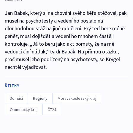
Jan Babák, který si na chování svého šéfa stěžoval, pak
musel na psychotesty a vedení ho poslalo na
dlouhodobou stáž na jiné oddělení. Prý teď bere méně
peněz, musí dojíždět a vedení ho mnohem častěji
kontroluje. „Já to beru jako akt pomsty, že na mě
vedoucí činí nátlak,“ tvrdí Babák. Na přímou otázku,
proč musel jeho podřízený na psychotesty, se Krygel
nechtěl vyjadřovat.
ŠTÍTKY
Domácí
Regiony
Moravskoslezský kraj
Olomoucký kraj
ČT24