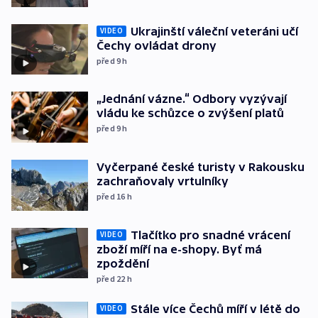
Ukrajinští váleční veteráni učí
VIDEO
Čechy ovládat drony
před 9
h
„Jednání vázne.“ Odbory vyzývají
vládu ke schůzce o zvýšení platů
před 9
h
Vyčerpané české turisty v Rakousku
zachraňovaly vrtulníky
před 16
h
Tlačítko pro snadné vrácení
VIDEO
zboží míří na e-shopy. Byť má
zpoždění
před 22
h
Stále více Čechů míří v létě do
VIDEO