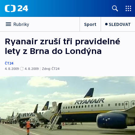
Sport
SLEDOVAT
Rubriky
Ryanair zruší tři pravidelné
lety z Brna do Londýna
ČT24
4. 8. 2009
4. 8. 2009
|
Zdroj:
ČT24