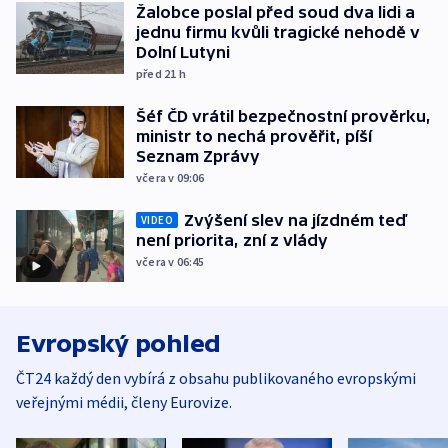
Žalobce poslal před soud dva lidi a
jednu firmu kvůli tragické nehodě v
Dolní Lutyni
před 21
h
Šéf ČD vrátil bezpečnostní prověrku,
ministr to nechá prověřit, píší
Seznam Zprávy
včera v 09:06
Zvýšení slev na jízdném teď
VIDEO
není priorita, zní z vlády
včera v 06:45
Evropský pohled
ČT24 každý den vybírá z obsahu publikovaného evropskými
veřejnými médii, členy Eurovize.