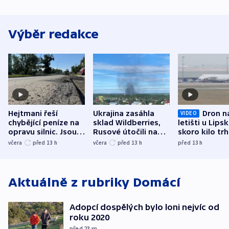
Výběr redakce
Hejtmani řeší
Ukrajina zasáhla
Dron n
VIDEO
chybějící peníze na
sklad Wildberries,
letišti u Lips
opravu silnic. Jsou
Rusové útočili na
skoro kilo trh
nenárokové, namítá
trh, hasiče či
indicie ukazuj
včera
před 13
h
včera
před 13
h
před 13
h
ministerstvo
stadion
Rusko
Aktuálně z rubriky
Domácí
Adopcí dospělých bylo loni nejvíc od
roku 2020
před 23
m