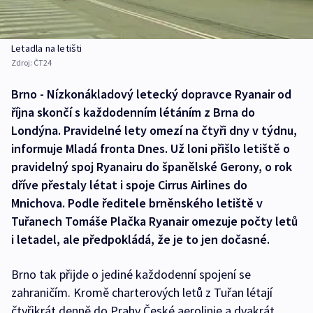
Letadla na letišti
Zdroj:
ČT24
Brno - Nízkonákladový letecký dopravce Ryanair od
října skončí s každodenním létáním z Brna do
Londýna. Pravidelné lety omezí na čtyři dny v týdnu,
informuje Mladá fronta Dnes. Už loni přišlo letiště o
pravidelný spoj Ryanairu do španělské Gerony, o rok
dříve přestaly létat i spoje Cirrus Airlines do
Mnichova. Podle ředitele brněnského letiště v
Tuřanech Tomáše Plačka Ryanair omezuje počty letů
i letadel, ale předpokládá, že je to jen dočasné.
Brno tak přijde o jediné každodenní spojení se
zahraničím. Kromě charterových letů z Tuřan létají
čtyřikrát denně do Prahy České aerolinie a dvakrát