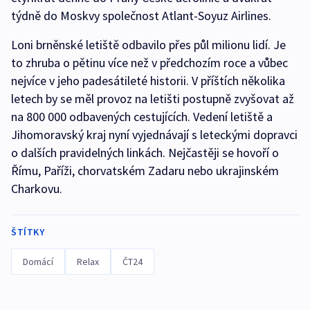
týdně do Moskvy společnost Atlant-Soyuz Airlines.
Loni brněnské letiště odbavilo přes půl milionu lidí. Je
to zhruba o pětinu více než v předchozím roce a vůbec
nejvíce v jeho padesátileté historii. V příštích několika
letech by se měl provoz na letišti postupně zvyšovat až
na 800 000 odbavených cestujících. Vedení letiště a
Jihomoravský kraj nyní vyjednávají s leteckými dopravci
o dalších pravidelných linkách. Nejčastěji se hovoří o
Římu, Paříži, chorvatském Zadaru nebo ukrajinském
Charkovu.
ŠTÍTKY
Domácí
Relax
ČT24