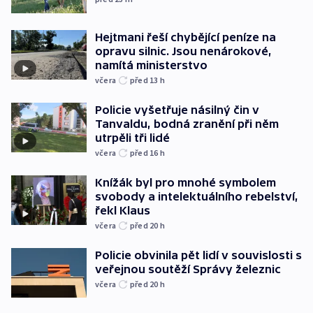
Hejtmani řeší chybějící peníze na
opravu silnic. Jsou nenárokové,
namítá ministerstvo
včera
před 13
h
Policie vyšetřuje násilný čin v
Tanvaldu, bodná zranění při něm
utrpěli tři lidé
včera
před 16
h
Knížák byl pro mnohé symbolem
svobody a intelektuálního rebelství,
řekl Klaus
včera
před 20
h
Policie obvinila pět lidí v souvislosti s
veřejnou soutěží Správy železnic
včera
před 20
h