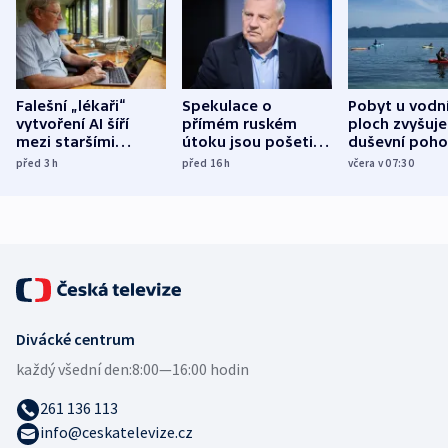
Falešní „lékaři“
Spekulace o
Pobyt u vodn
vytvoření AI šíří
přímém ruském
ploch zvyšuje
mezi staršími
útoku jsou pošetilé,
duševní poho
Poláky nebezpečné
míní estonský
ukázala
před 3
h
před 16
h
včera v 07:30
zdravotní rady
bezpečnostní
mezinárodní 
expert
Divácké centrum
každý všední den:
8:00—16:00 hodin
261 136 113
info@ceskatelevize.cz