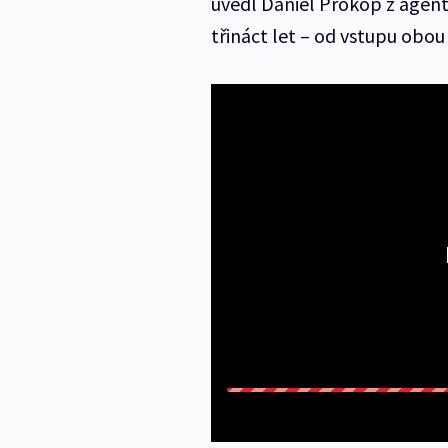
uvedl Daniel Prokop z agent
třináct let – od vstupu obou