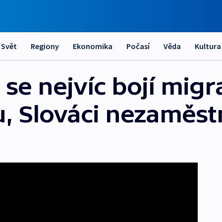
Svět
Regiony
Ekonomika
Počasí
Věda
Kultura
se nejvíc bojí migr
u, Slováci nezaměst