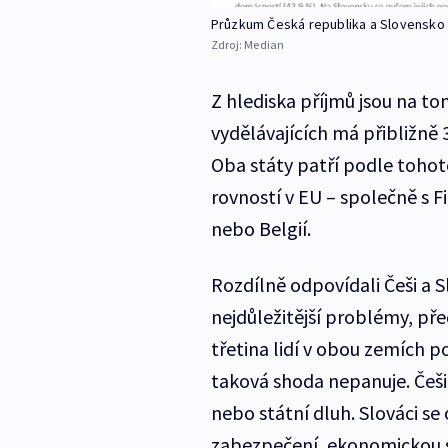
Průzkum Česká republika a Slovensko 
Zdroj:
Median
Z hlediska příjmů jsou na to
vydělávajících má přibližně 3
Oba státy patří podle tohot
rovností v EU – společně s
nebo Belgií.
Rozdílně odpovídali Češi a S
nejdůležitější problémy, pře
třetina lidí v obou zemích p
taková shoda nepanuje. Češi
nebo státní dluh. Slováci se 
zabezpečení, ekonomickou si