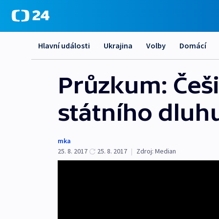
Hlavní události
Ukrajina
Volby
Domácí
Průzkum: Češi 
státního dluh
mka
25. 8. 2017
25. 8. 2017
|
Zdroj:
Median