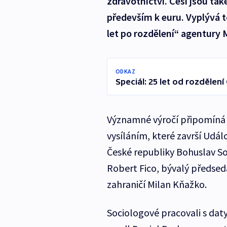
zdravotnictví. Češi jsou tak
především k euru. Vyplývá 
let po rozdělení“ agentury 
ODKAZ
Speciál: 25 let od rozdělen
Významné výročí připomíná 
vysíláním, které završí Udál
České republiky Bohuslav S
Robert Fico, bývalý předseda
zahraničí Milan Kňažko.
Sociologové pracovali s daty