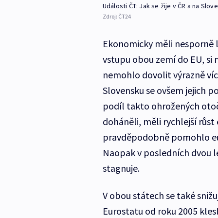
Události ČT: Jak se žije v ČR a na Slo
Zdroj:
ČT24
Ekonomicky měli nesporně lep
vstupu obou zemí do EU, si n
nemohlo dovolit výrazně ví
Slovensku se ovšem jejich po
podíl takto ohrožených oto
doháněli, měli rychlejší růs
pravděpodobně pomohlo euro
Naopak v posledních dvou le
stagnuje.
V obou státech se také sniž
Eurostatu od roku 2005 klesl 