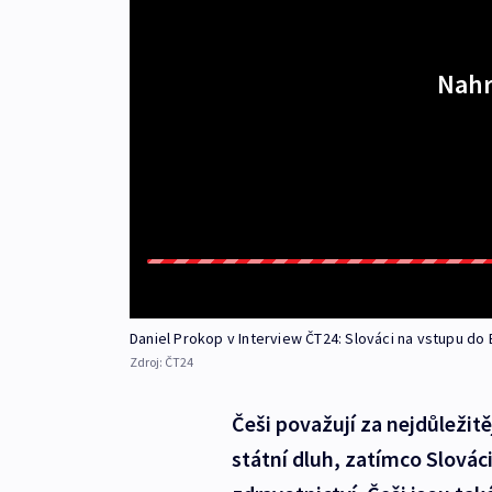
Nahr
Daniel Prokop v Interview ČT24: Slováci na vstupu do E
Zdroj:
ČT24
Češi považují za nejdůležit
státní dluh, zatímco Slová