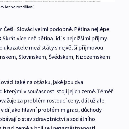
25 let po rozdělení
m Češi i Slováci velmi podobně. Pětina nejlépe
,5krát více než pětina lidí s nejnižšími příjmy.
o ukazatele mezi státy s největší příjmovou
 Finskem, Slovinskem, Švédskem, Nizozemskem
lováci také na otázku, jaké jsou dva
d kterými v současnosti stojí jejich země. Téměř
ovažuje za problém rostoucí ceny, dál už ale
 vidí jako hlavní problém migraci, důchody
obávají o stav zdravotnictví a sociálního
tuaci země a bojí se i nezaměstnanosti.