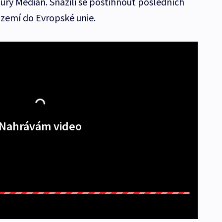
ury Median. Snažili se postihnout posledních
 zemí do Evropské unie.
Nahrávám video