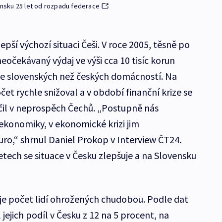
vensku 25 let od rozpadu federace
ší výchozí situaci Češi. V roce 2005, těsně po
eočekávaný výdaj ve výši cca 10 tisíc korun
ce slovenských než českých domácností. Na
čet rychle snižoval a v období finanční krize se
čil v neprospěch Čechů. „Postupně nás
t ekonomiky, v ekonomické krizi jim
,“ shrnul Daniel Prokop v Interview ČT24.
tech se situace v Česku zlepšuje a na Slovensku
uje počet lidí ohrožených chudobou. Podle dat
jejich podíl v Česku z 12 na 5 procent, na