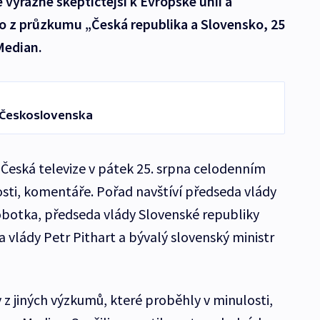
é výrazně skeptičtější k Evropské unii a
to z průzkumu „Česká republika a Slovensko, 25
Median.
í Československa
Česká televize v pátek 25. srpna celodenním
osti, komentáře. Pořad navštíví předseda vlády
obotka, předseda vlády Slovenské republiky
 vlády Petr Pithart a bývalý slovenský ministr
 z jiných výzkumů, které proběhly v minulosti,