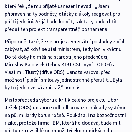
který řekl, že mu přijaté usnesení nevadí. „Jsem
připraven na ty podněty, otázky a úkoly reagovat pro
příští jednání. Až já budu končit, tak taky budu chtít
předat ten projekt transparentně,“ poznamenal.
Připomněl také, že se projektem Státní pokladny začal
zabývat, až když se stal ministrem, tedy loni v květnu.
Do té doby ho měli na starosti jeho předchůdci,
Miroslav Kalousek (tehdy KDU-ČSL, nyní TOP 09) a
Vlastimil Tlustý (dříve ODS). Janota varoval před
možností plnění smlouvy jednostranně přerušit. „Byla
by to jedna velká arbitráž,“ prohlásil.
Místopředseda výboru a kritik celého projektu Libor
Ježek (ODS) dokonce odhadl provozní náklady systému
na půl miliardy korun ročně. Poukázal i na bezpečnostní
riziko, protože firma IBM, která ho dodává, bude mít
přístup k rozsáhlému množství ekonomických dat