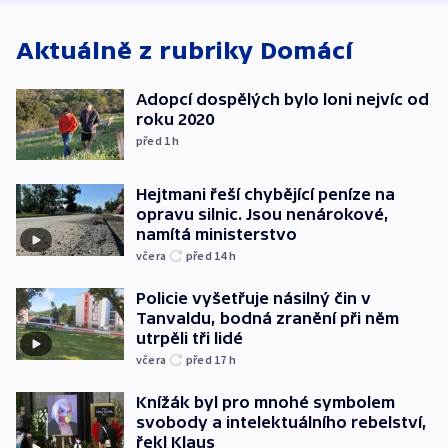
Aktuálně z rubriky
Domácí
Adopcí dospělých bylo loni nejvíc od
roku 2020
před 1
h
Hejtmani řeší chybějící peníze na
opravu silnic. Jsou nenárokové,
namítá ministerstvo
včera
před 14
h
Policie vyšetřuje násilný čin v
Tanvaldu, bodná zranění při něm
utrpěli tři lidé
včera
před 17
h
Knížák byl pro mnohé symbolem
svobody a intelektuálního rebelství,
řekl Klaus