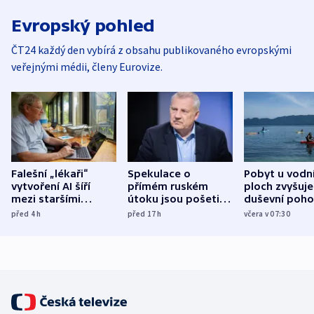
Evropský pohled
ČT24 každý den vybírá z obsahu publikovaného evropskými
veřejnými médii, členy Eurovize.
Falešní „lékaři“
Spekulace o
Pobyt u vodn
vytvoření AI šíří
přímém ruském
ploch zvyšuje
mezi staršími
útoku jsou pošetilé,
duševní poho
Poláky nebezpečné
míní estonský
ukázala
před 4
h
před 17
h
včera v 07:30
zdravotní rady
bezpečnostní
mezinárodní 
expert