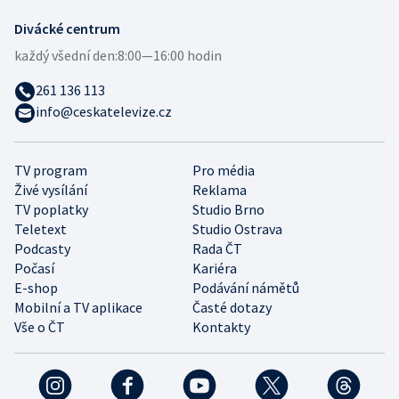
Divácké centrum
každý všední den:
8:00—16:00 hodin
261 136 113
info@ceskatelevize.cz
TV program
Pro média
Živé vysílání
Reklama
TV poplatky
Studio Brno
Teletext
Studio Ostrava
Podcasty
Rada ČT
Počasí
Kariéra
E-shop
Podávání námětů
Mobilní a TV aplikace
Časté dotazy
Vše o ČT
Kontakty