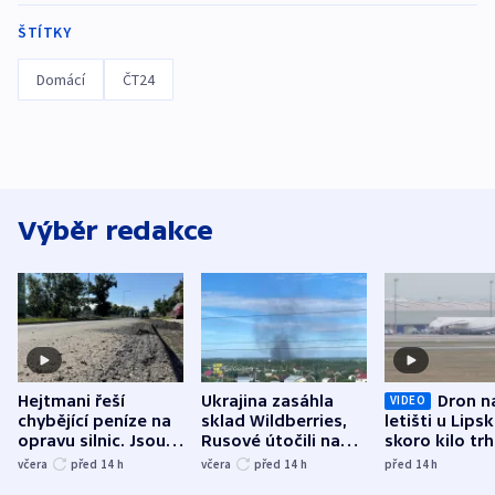
ŠTÍTKY
Domácí
ČT24
Výběr redakce
Hejtmani řeší
Ukrajina zasáhla
Dron n
VIDEO
chybějící peníze na
sklad Wildberries,
letišti u Lips
opravu silnic. Jsou
Rusové útočili na
skoro kilo trh
nenárokové, namítá
trh, hasiče či
indicie ukazuj
včera
před 14
h
včera
před 14
h
před 14
h
ministerstvo
stadion
Rusko