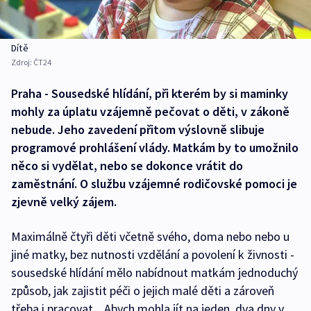
Dítě
Zdroj:
ČT24
Praha - Sousedské hlídání, při kterém by si maminky
mohly za úplatu vzájemně pečovat o děti, v zákoně
nebude. Jeho zavedení přitom výslovně slibuje
programové prohlášení vlády. Matkám by to umožnilo
něco si vydělat, nebo se dokonce vrátit do
zaměstnání. O službu vzájemné rodičovské pomoci je
zjevně velký zájem.
Maximálně čtyři děti včetně svého, doma nebo nebo u
jiné matky, bez nutnosti vzdělání a povolení k živnosti -
sousedské hlídání mělo nabídnout matkám jednoduchý
způsob, jak zajistit péči o jejich malé děti a zároveň
třeba i pracovat. „Abych mohla jít na jeden, dva dny v