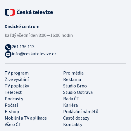
Divácké centrum
každý všední den:
8:00—16:00 hodin
261 136 113
info@ceskatelevize.cz
TV program
Pro média
Živé vysílání
Reklama
TV poplatky
Studio Brno
Teletext
Studio Ostrava
Podcasty
Rada ČT
Počasí
Kariéra
E-shop
Podávání námětů
Mobilní a TV aplikace
Časté dotazy
Vše o ČT
Kontakty