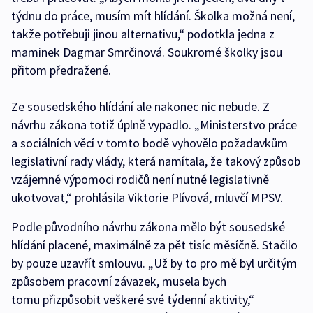
týdnu do práce, musím mít hlídání. Školka možná není,
takže potřebuji jinou alternativu,“ podotkla jedna z
maminek Dagmar Smrčinová. Soukromé školky jsou
přitom předražené.
Ze sousedského hlídání ale nakonec nic nebude. Z
návrhu zákona totiž úplně vypadlo. „Ministerstvo práce
a sociálních věcí v tomto bodě vyhovělo požadavkům
legislativní rady vlády, která namítala, že takový způsob
vzájemné výpomoci rodičů není nutné legislativně
ukotvovat,“ prohlásila Viktorie Plívová, mluvčí MPSV.
Podle původního návrhu zákona mělo být sousedské
hlídání placené, maximálně za pět tisíc měsíčně. Stačilo
by pouze uzavřít smlouvu. „Už by to pro mě byl určitým
způsobem pracovní závazek, musela bych
tomu přizpůsobit veškeré své týdenní aktivity,“