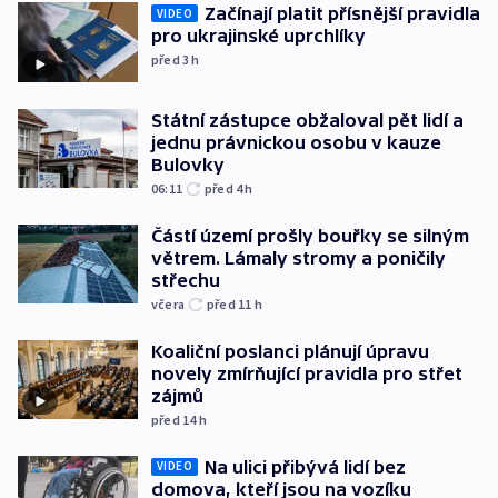
Začínají platit přísnější pravidla
VIDEO
pro ukrajinské uprchlíky
před 3
h
Státní zástupce obžaloval pět lidí a
jednu právnickou osobu v kauze
Bulovky
06:11
před 4
h
Částí území prošly bouřky se silným
větrem. Lámaly stromy a poničily
střechu
včera
před 11
h
Koaliční poslanci plánují úpravu
novely zmírňující pravidla pro střet
zájmů
před 14
h
Na ulici přibývá lidí bez
VIDEO
domova, kteří jsou na vozíku