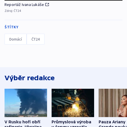
Reportáž Ivana Lukáše
Zdroj:
ČT24
ŠTÍTKY
Domácí
ČT24
Výběr redakce
V Rusku hoří obří
Průmyslová výroba
Pauza Ariany
rafinerie. Ukrajina
v červnu vzrostla
Grande pouk