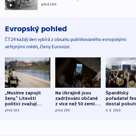
před 14
h
Evropský pohled
ČT24 každý den vybírá z obsahu publikovaného evropskými
veřejnými médii, členy Eurovize.
„Musíme zapojit
Na Ukrajině jsou
Španělský
ženy.“ Litevští
zadržováni občané
pořadatel fes
politici zvažují
z více než 50 zemí.
dostal pokut
dohodu o
Bojovali na straně
nekalé prakti
před 18
h
před 19
h
4. 8. 2026
demografii
Ruska