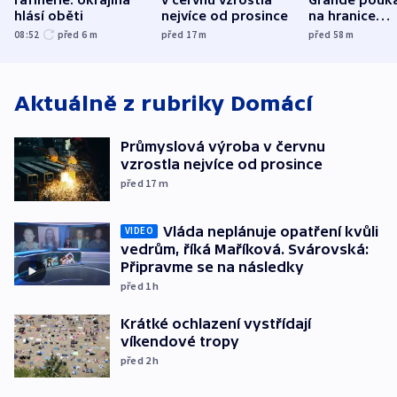
hlásí oběti
nejvíce od prosince
na hranice
fanouškovsk
08:52
před 6
m
před 17
m
před 58
m
zájmu
Aktuálně z rubriky
Domácí
Průmyslová výroba v červnu
vzrostla nejvíce od prosince
před 17
m
Vláda neplánuje opatření kvůli
VIDEO
vedrům, říká Maříková. Svárovská:
Připravme se na následky
před 1
h
Krátké ochlazení vystřídají
víkendové tropy
před 2
h