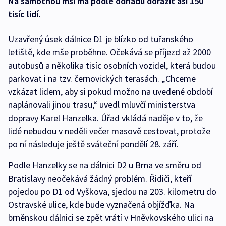
Na samotnou mši má podle odhadů dorazit asi 150
tisíc lidí.
Uzavřený úsek dálnice D1 je blízko od tuřanského
letiště, kde mše proběhne. Očekává se příjezd až 2000
autobusů a několika tisíc osobních vozidel, která budou
parkovat i na tzv. černovických terasách. „Chceme
vzkázat lidem, aby si pokud možno na uvedené období
naplánovali jinou trasu,“ uvedl mluvčí ministerstva
dopravy Karel Hanzelka. Úřad vkládá naděje v to, že
lidé nebudou v neděli večer masově cestovat, protože
po ní následuje ještě sváteční pondělí 28. září.
Podle Hanzelky se na dálnici D2 u Brna ve směru od
Bratislavy neočekává žádný problém. Řidiči, kteří
pojedou po D1 od Vyškova, sjedou na 203. kilometru do
Ostravské ulice, kde bude vyznačená objížďka. Na
brněnskou dálnici se zpět vrátí v Hněvkovského ulici na