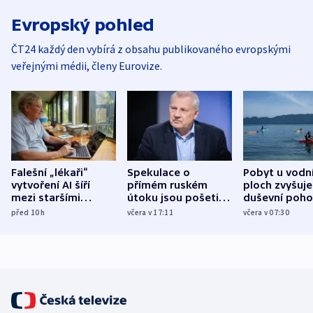
Evropský pohled
ČT24 každý den vybírá z obsahu publikovaného evropskými
veřejnými médii, členy Eurovize.
Falešní „lékaři“
Spekulace o
Pobyt u vodn
vytvoření AI šíří
přímém ruském
ploch zvyšuje
mezi staršími
útoku jsou pošetilé,
duševní poho
Poláky nebezpečné
míní estonský
ukázala
před 10
h
včera v 17:11
včera v 07:30
zdravotní rady
bezpečnostní
mezinárodní 
expert