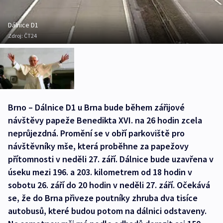
Dálnice D1
Zdroj:
ČT24
Brno – Dálnice D1 u Brna bude během zářijové
návštěvy papeže Benedikta XVI. na 26 hodin zcela
neprůjezdná. Promění se v obří parkoviště pro
návštěvníky mše, která proběhne za papežovy
přítomnosti v neděli 27. září. Dálnice bude uzavřena v
úseku mezi 196. a 203. kilometrem od 18 hodin v
sobotu 26. září do 20 hodin v neděli 27. září. Očekává
se, že do Brna přiveze poutníky zhruba dva tisíce
autobusů, které budou potom na dálnici odstaveny.