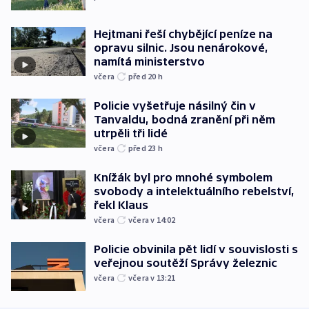
Hejtmani řeší chybějící peníze na
opravu silnic. Jsou nenárokové,
namítá ministerstvo
včera
před 20
h
Policie vyšetřuje násilný čin v
Tanvaldu, bodná zranění při něm
utrpěli tři lidé
včera
před 23
h
Knížák byl pro mnohé symbolem
svobody a intelektuálního rebelství,
řekl Klaus
včera
včera v 14:02
Policie obvinila pět lidí v souvislosti s
veřejnou soutěží Správy železnic
včera
včera v 13:21