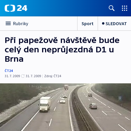
Sport
SLEDOVAT
Rubriky
Při papežově návštěvě bude
celý den neprůjezdná D1 u
Brna
ČT24
31. 7. 2009
31. 7. 2009
|
Zdroj:
ČT24