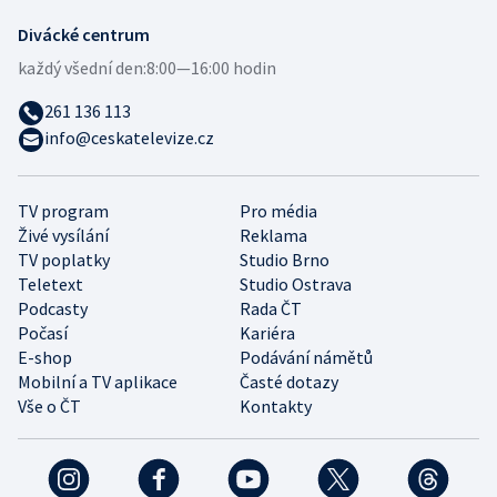
Divácké centrum
každý všední den:
8:00—16:00 hodin
261 136 113
info@ceskatelevize.cz
TV program
Pro média
Živé vysílání
Reklama
TV poplatky
Studio Brno
Teletext
Studio Ostrava
Podcasty
Rada ČT
Počasí
Kariéra
E-shop
Podávání námětů
Mobilní a TV aplikace
Časté dotazy
Vše o ČT
Kontakty