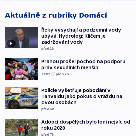
Aktuálně z rubriky
Domácí
Řeky vysychají a podzemní vody
ubývá. Hydrolog: Klíčem je
zadržování vody
před 1
h
Prahou prošel pochod na podporu
práv sexuálních menšin
12:02
před 2
h
Policie vyšetřuje pobodání v
Tanvaldu jako pokus o vraždu na
dvou osobách
před 6
h
Adopcí dospělých bylo loni nejvíc od
roku 2020
před 7
h