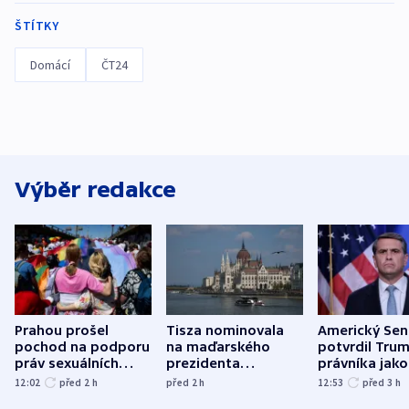
ŠTÍTKY
Domácí
ČT24
Výběr redakce
Prahou prošel
Tisza nominovala
Americký Sen
pochod na podporu
na maďarského
potvrdil Tru
práv sexuálních
prezidenta
právníka jako
menšin
bývalého šéfa
ministra
12:02
před 2
h
před 2
h
12:53
před 3
h
nejvyššího soudu
spravedlnost