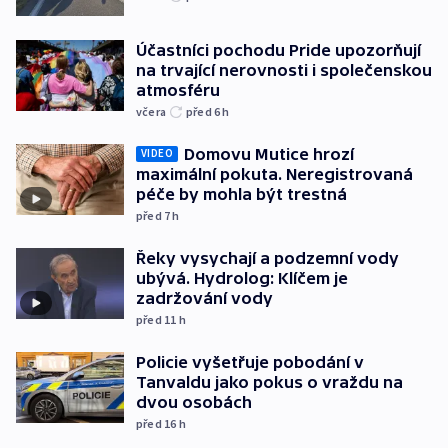
Účastníci pochodu Pride upozorňují
na trvající nerovnosti i společenskou
atmosféru
včera
před 6
h
Domovu Mutice hrozí
VIDEO
maximální pokuta. Neregistrovaná
péče by mohla být trestná
před 7
h
Řeky vysychají a podzemní vody
ubývá. Hydrolog: Klíčem je
zadržování vody
před 11
h
Policie vyšetřuje pobodání v
Tanvaldu jako pokus o vraždu na
dvou osobách
před 16
h