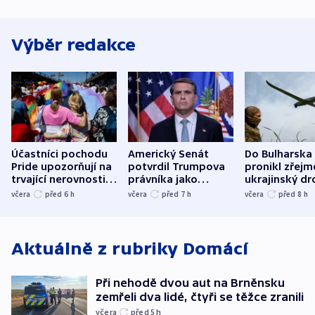
Výběr redakce
Účastníci pochodu
Americký Senát
Do Bulharska
Pride upozorňují na
potvrdil Trumpova
pronikl zřejm
trvající nerovnosti i
právníka jako
ukrajinský dr
společenskou
ministra
explodoval k
včera
před 6
h
včera
před 7
h
včera
před 8
h
atmosféru
spravedlnosti
od plynovod
Aktuálně z rubriky
Domácí
Při nehodě dvou aut na Brněnsku
zemřeli dva lidé, čtyři se těžce zranili
včera
před 5
h