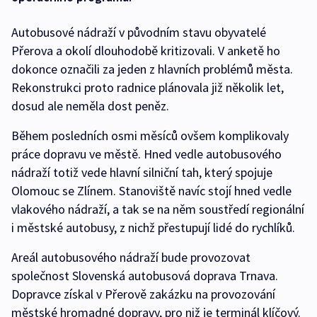
Autobusové nádraží v původním stavu obyvatelé
Přerova a okolí dlouhodobě kritizovali. V anketě ho
dokonce označili za jeden z hlavních problémů města.
Rekonstrukci proto radnice plánovala již několik let,
dosud ale neměla dost peněz.
Během posledních osmi měsíců ovšem komplikovaly
práce dopravu ve městě. Hned vedle autobusového
nádraží totiž vede hlavní silniční tah, který spojuje
Olomouc se Zlínem. Stanoviště navíc stojí hned vedle
vlakového nádraží, a tak se na něm soustředí regionální
i městské autobusy, z nichž přestupují lidé do rychlíků.
Areál autobusového nádraží bude provozovat
společnost Slovenská autobusová doprava Trnava.
Dopravce získal v Přerově zakázku na provozování
městské hromadné dopravy, pro niž je terminál klíčový.