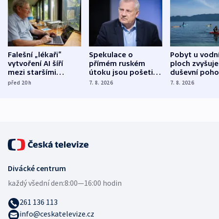
Falešní „lékaři“
Spekulace o
Pobyt u vodn
vytvoření AI šíří
přímém ruském
ploch zvyšuje
mezi staršími
útoku jsou pošetilé,
duševní poho
Poláky nebezpečné
míní estonský
ukázala
před 20
h
7. 8. 2026
7. 8. 2026
zdravotní rady
bezpečnostní
mezinárodní 
expert
Divácké centrum
každý všední den:
8:00—16:00 hodin
261 136 113
info@ceskatelevize.cz