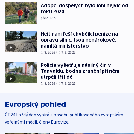
Adopcí dospělých bylo loni nejvíc od
roku 2020
před 17
h
Hejtmani řeší chybějící peníze na
opravu silnic. Jsou nenárokové,
namítá ministerstvo
7. 8. 2026
7. 8. 2026
Policie vyšetřuje násilný čin v
Tanvaldu, bodná zranění při něm
utrpěli tři lidé
7. 8. 2026
7. 8. 2026
Evropský pohled
ČT24 každý den vybírá z obsahu publikovaného evropskými
veřejnými médii, členy Eurovize.