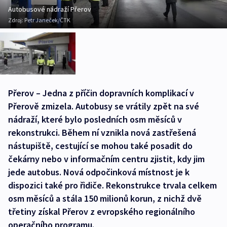
Autobusové nádraží Přerov
Zdroj:
Petr Janeček/ČTK
Přerov – Jedna z příčin dopravních komplikací v
Přerově zmizela. Autobusy se vrátily zpět na své
nádraží, které bylo posledních osm měsíců v
rekonstrukci. Během ní vznikla nová zastřešená
nástupiště, cestující se mohou také posadit do
čekárny nebo v informačním centru zjistit, kdy jim
jede autobus. Nová odpočinková místnost je k
dispozici také pro řidiče. Rekonstrukce trvala celkem
osm měsíců a stála 150 milionů korun, z nichž dvě
třetiny získal Přerov z evropského regionálního
operačního programu.