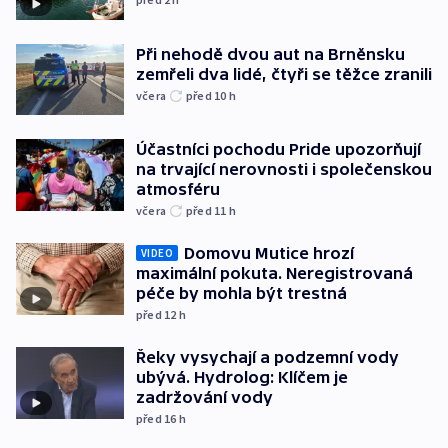
Při nehodě dvou aut na Brněnsku
zemřeli dva lidé, čtyři se těžce zranili
včera
před 10
h
Účastníci pochodu Pride upozorňují
na trvající nerovnosti i společenskou
atmosféru
včera
před 11
h
Domovu Mutice hrozí
VIDEO
maximální pokuta. Neregistrovaná
péče by mohla být trestná
před 12
h
Řeky vysychají a podzemní vody
ubývá. Hydrolog: Klíčem je
zadržování vody
před 16
h