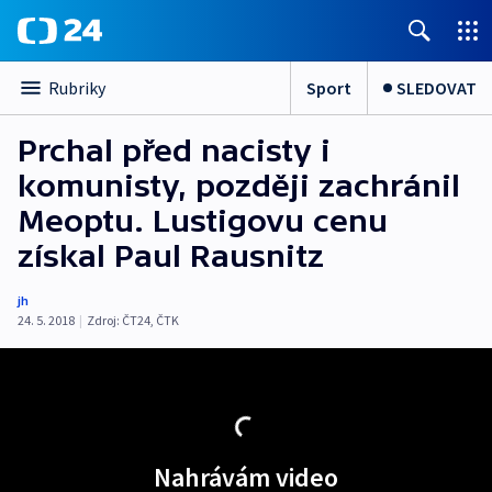
Sport
SLEDOVAT
Rubriky
Prchal před nacisty i
komunisty, později zachránil
Meoptu. Lustigovu cenu
získal Paul Rausnitz
jh
24. 5. 2018
|
Zdroj:
ČT24
,
ČTK
Nahrávám video