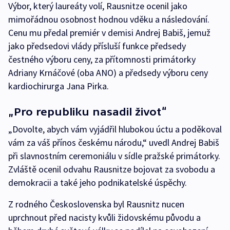
Výbor, který laureáty volí, Rausnitze ocenil jako
mimořádnou osobnost hodnou vděku a následování.
Cenu mu předal premiér v demisi Andrej Babiš, jemuž
jako předsedovi vlády přísluší funkce předsedy
čestného výboru ceny, za přítomnosti primátorky
Adriany Krnáčové (oba ANO) a předsedy výboru ceny
kardiochirurga Jana Pirka.
„Pro republiku nasadil život“
„Dovolte, abych vám vyjádřil hlubokou úctu a poděkoval
vám za váš přínos českému národu,“ uvedl Andrej Babiš
při slavnostním ceremoniálu v sídle pražské primátorky.
Zvláště ocenil odvahu Rausnitze bojovat za svobodu a
demokracii a také jeho podnikatelské úspěchy.
Z rodného Československa byl Rausnitz nucen
uprchnout před nacisty kvůli židovskému původu a