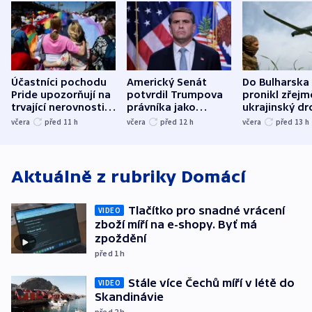
Účastníci pochodu
Americký Senát
Do Bulharska
Pride upozorňují na
potvrdil Trumpova
pronikl zřejm
trvající nerovnosti i
právníka jako
ukrajinský dr
společenskou
ministra
explodoval k
včera
před 11
h
včera
před 12
h
včera
před 13
h
atmosféru
spravedlnosti
od plynovod
Aktuálně z rubriky
Domácí
Tlačítko pro snadné vrácení
VIDEO
zboží míří na e-shopy. Byť má
zpoždění
před 1
h
Stále více Čechů míří v létě do
VIDEO
Skandinávie
před 2
h