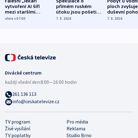
Falešní „lékaři“
Spekulace o
Pobyt u vodn
vytvoření AI šíří
přímém ruském
ploch zvyšuje
mezi staršími
útoku jsou pošetilé,
duševní poho
Poláky nebezpečné
míní estonský
ukázala
včera v 07:00
7. 8. 2026
7. 8. 2026
zdravotní rady
bezpečnostní
mezinárodní 
expert
Divácké centrum
každý všední den:
8:00—16:00 hodin
261 136 113
info@ceskatelevize.cz
TV program
Pro média
Živé vysílání
Reklama
TV poplatky
Studio Brno