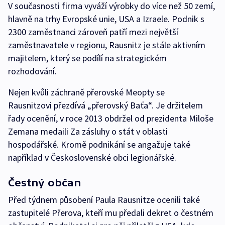
V současnosti firma vyváží výrobky do více než 50 zemí,
hlavně na trhy Evropské unie, USA a Izraele. Podnik s
2300 zaměstnanci zároveň patří mezi největší
zaměstnavatele v regionu, Rausnitz je stále aktivním
majitelem, který se podílí na strategickém
rozhodování.
Nejen kvůli záchraně přerovské Meopty se
Rausnitzovi přezdívá „přerovský Baťa“. Je držitelem
řady ocenění, v roce 2013 obdržel od prezidenta Miloše
Zemana medaili Za zásluhy o stát v oblasti
hospodářské. Kromě podnikání se angažuje také
například v Československé obci legionářské.
Čestný občan
Před týdnem působení Paula Rausnitze ocenili také
zastupitelé Přerova, kteří mu předali dekret o čestném