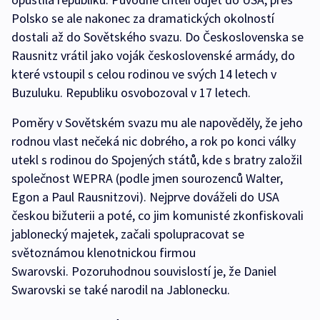
Polsko se ale nakonec za dramatických okolností
dostali až do Sovětského svazu. Do Československa se
Rausnitz vrátil jako voják československé armády, do
které vstoupil s celou rodinou ve svých 14 letech v
Buzuluku. Republiku osvobozoval v 17 letech.
Poměry v Sovětském svazu mu ale napověděly, že jeho
rodnou vlast nečeká nic dobrého, a rok po konci války
utekl s rodinou do Spojených států, kde s bratry založil
společnost WEPRA (podle jmen sourozenců Walter,
Egon a Paul Rausnitzovi). Nejprve dováželi do USA
českou bižuterii a poté, co jim komunisté zkonfiskovali
jablonecký majetek, začali spolupracovat se
světoznámou klenotnickou firmou
Swarovski. Pozoruhodnou souvislostí je, že Daniel
Swarovski se také narodil na Jablonecku.