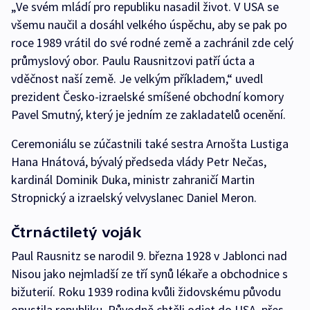
„Ve svém mládí pro republiku nasadil život. V USA se
všemu naučil a dosáhl velkého úspěchu, aby se pak po
roce 1989 vrátil do své rodné země a zachránil zde celý
průmyslový obor. Paulu Rausnitzovi patří úcta a
vděčnost naší země. Je velkým příkladem,“ uvedl
prezident Česko-izraelské smíšené obchodní komory
Pavel Smutný, který je jedním ze zakladatelů ocenění.
Ceremoniálu se zúčastnili také sestra Arnošta Lustiga
Hana Hnátová, bývalý předseda vlády Petr Nečas,
kardinál Dominik Duka, ministr zahraničí Martin
Stropnický a izraelský velvyslanec Daniel Meron.
Čtrnáctiletý voják
Paul Rausnitz se narodil 9. března 1928 v Jablonci nad
Nisou jako nejmladší ze tří synů lékaře a obchodnice s
bižuterií. Roku 1939 rodina kvůli židovskému původu
opustila republiku. Původně chtěli odjet do USA, přes