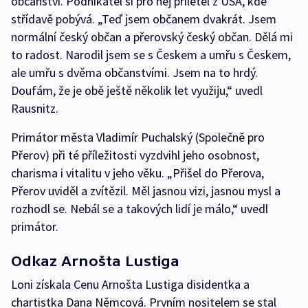
občanství. Podnikatel si pro něj přiletěl z USA, kde
střídavě pobývá. „Teď jsem občanem dvakrát. Jsem
normální český občan a přerovský český občan. Dělá mi
to radost. Narodil jsem se s Českem a umřu s Českem,
ale umřu s dvěma občanstvími. Jsem na to hrdý.
Doufám, že je obě ještě několik let využiju,“ uvedl
Rausnitz.
Primátor města Vladimír Puchalský (Společně pro
Přerov) při té příležitosti vyzdvihl jeho osobnost,
charisma i vitalitu v jeho věku. „Přišel do Přerova,
Přerov uviděl a zvítězil. Měl jasnou vizi, jasnou mysl a
rozhodl se. Nebál se a takových lidí je málo,“ uvedl
primátor.
Odkaz Arnošta Lustiga
Loni získala Cenu Arnošta Lustiga disidentka a
chartistka Dana Němcová. Prvním nositelem se stal