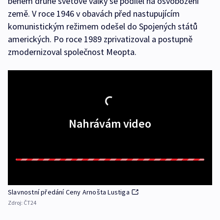
během druhé světové války se podílel na osvobození
země. V roce 1946 v obavách před nastupujícím
komunistickým režimem odešel do Spojených států
amerických. Po roce 1989 zprivatizoval a postupně
zmodernizoval společnost Meopta.
Nahrávám video
Slavnostní předání Ceny Arnošta Lustiga
Zdroj:
ČT24