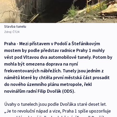
Stavba tunelu
Zdroj:
ČT24
Praha - Mezi přístavem v Podolí a Štefánikovým
mostem by podle představ radnice Prahy 1 mohly
vést pod Vltavou dva automobilové tunely. Potom by
mohla být omezena doprava na nyní
frekventovaných nábřežích. Tunely jsou jedním z
námětů které by chtěla první městská část prosadit
do nového územního plánu metropole, řekl
novinářům radní Filip Dvořák (ODS).
Úvahy o tunelech jsou podle Dvořáka staré deset let.
„Je to revoluční nápad a vize, Praha 1 spíše upozorňuje