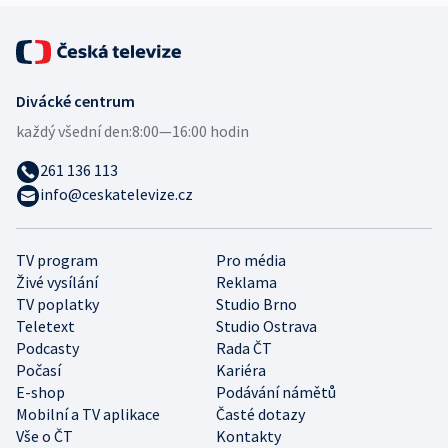
Divácké centrum
každý všední den:
8:00—16:00 hodin
261 136 113
info@ceskatelevize.cz
TV program
Pro média
Živé vysílání
Reklama
TV poplatky
Studio Brno
Teletext
Studio Ostrava
Podcasty
Rada ČT
Počasí
Kariéra
E-shop
Podávání námětů
Mobilní a TV aplikace
Časté dotazy
Vše o ČT
Kontakty