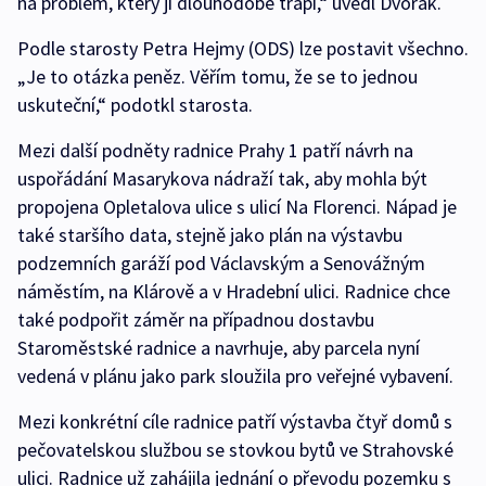
na problém, který ji dlouhodobě trápí,“ uvedl Dvořák.
Podle starosty Petra Hejmy (ODS) lze postavit všechno.
„Je to otázka peněz. Věřím tomu, že se to jednou
uskuteční,“ podotkl starosta.
Mezi další podněty radnice Prahy 1 patří návrh na
uspořádání Masarykova nádraží tak, aby mohla být
propojena Opletalova ulice s ulicí Na Florenci. Nápad je
také staršího data, stejně jako plán na výstavbu
podzemních garáží pod Václavským a Senovážným
náměstím, na Klárově a v Hradební ulici. Radnice chce
také podpořit záměr na případnou dostavbu
Staroměstské radnice a navrhuje, aby parcela nyní
vedená v plánu jako park sloužila pro veřejné vybavení.
Mezi konkrétní cíle radnice patří výstavba čtyř domů s
pečovatelskou službou se stovkou bytů ve Strahovské
ulici. Radnice už zahájila jednání o převodu pozemku s