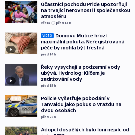
Účastníci pochodu Pride upozorňují
na trvající nerovnosti i společenskou
atmosféru
včera
před 13
h
Domovu Mutice hrozí
VIDEO
maximální pokuta. Neregistrovaná
péče by mohla být trestná
před 14
h
Řeky vysychají a podzemní vody
ubývá. Hydrolog: Klíčem je
zadržování vody
před 18
h
Policie vyšetřuje pobodání v
Tanvaldu jako pokus o vraždu na
dvou osobách
před 22
h
Adopcí dospělých bylo loni nejvíc od