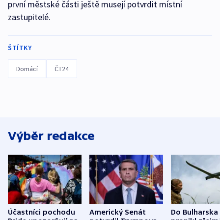
první městské části ještě musejí potvrdit místní
zastupitelé.
ŠTÍTKY
Domácí
ČT24
Výběr redakce
Účastníci pochodu
Americký Senát
Do Bulharska