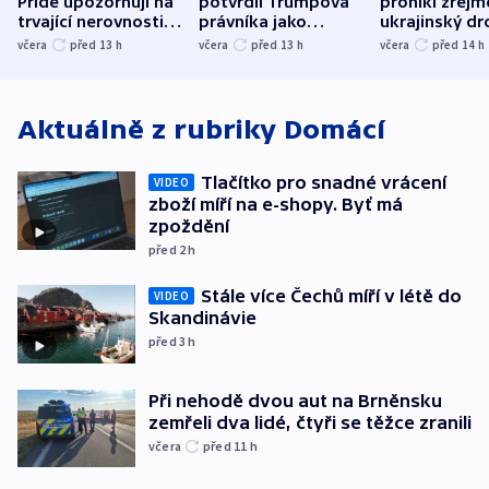
Pride upozorňují na
potvrdil Trumpova
pronikl zřejm
trvající nerovnosti i
právníka jako
ukrajinský dr
společenskou
ministra
explodoval k
včera
před 13
h
včera
před 13
h
včera
před 14
h
atmosféru
spravedlnosti
od plynovod
Aktuálně z rubriky
Domácí
Tlačítko pro snadné vrácení
VIDEO
zboží míří na e-shopy. Byť má
zpoždění
před 2
h
Stále více Čechů míří v létě do
VIDEO
Skandinávie
před 3
h
Při nehodě dvou aut na Brněnsku
zemřeli dva lidé, čtyři se těžce zranili
včera
před 11
h