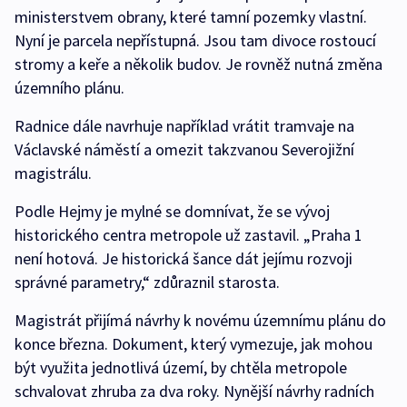
ministerstvem obrany, které tamní pozemky vlastní.
Nyní je parcela nepřístupná. Jsou tam divoce rostoucí
stromy a keře a několik budov. Je rovněž nutná změna
územního plánu.
Radnice dále navrhuje například vrátit tramvaje na
Václavské náměstí a omezit takzvanou Severojižní
magistrálu.
Podle Hejmy je mylné se domnívat, že se vývoj
historického centra metropole už zastavil. „Praha 1
není hotová. Je historická šance dát jejímu rozvoji
správné parametry,“ zdůraznil starosta.
Magistrát přijímá návrhy k novému územnímu plánu do
konce března. Dokument, který vymezuje, jak mohou
být využita jednotlivá území, by chtěla metropole
schvalovat zhruba za dva roky. Nynější návrhy radních