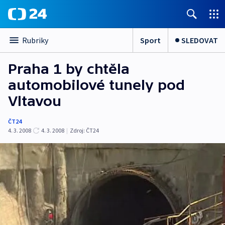
Sport
SLEDOVAT
Rubriky
Praha 1 by chtěla
automobilové tunely pod
Vltavou
ČT24
4. 3. 2008
4. 3. 2008
|
Zdroj:
ČT24