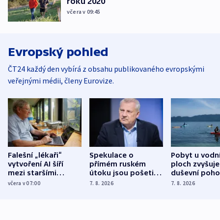
roku 2020
včera v 09:45
Evropský pohled
ČT24 každý den vybírá z obsahu publikovaného evropskými
veřejnými médii, členy Eurovize.
Falešní „lékaři“
Spekulace o
Pobyt u vodn
vytvoření AI šíří
přímém ruském
ploch zvyšuje
mezi staršími
útoku jsou pošetilé,
duševní poho
Poláky nebezpečné
míní estonský
ukázala
včera v 07:00
7. 8. 2026
7. 8. 2026
zdravotní rady
bezpečnostní
mezinárodní 
expert