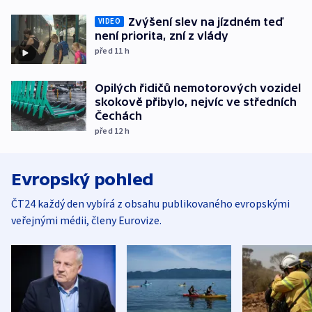
Zvýšení slev na jízdném teď
VIDEO
není priorita, zní z vlády
před 11
h
Opilých řidičů nemotorových vozidel
skokově přibylo, nejvíc ve středních
Čechách
před 12
h
Evropský pohled
ČT24 každý den vybírá z obsahu publikovaného evropskými
veřejnými médii, členy Eurovize.