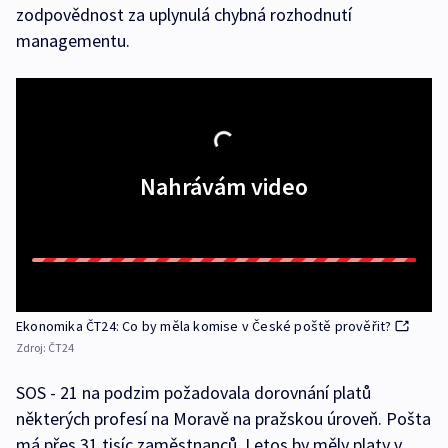
zodpovědnost za uplynulá chybná rozhodnutí
managementu.
Nahrávám video
Ekonomika ČT24: Co by měla komise v České poště prověřit?
Zdroj:
ČT24
SOS - 21 na podzim požadovala dorovnání platů
některých profesí na Moravě na pražskou úroveň. Pošta
má přes 31 tisíc zaměstnanců. Letos by měly platy v