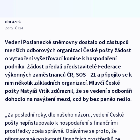
obrázek
Zdroj:
ČT24
Vedení Poslanecké sněmovny dostalo od zástupců
menších odborových organizací České pošty žádost
o vytvoření vyšetřovací komise k hospodaření
podniku. Žádost předali představitelé Federace
výkonných zaměstnanců ČR, SOS - 21 a připojilo se k
nim několik základních organizací. Mluvčí České
pošty Matyáš Vitík zdůraznil, že se vedení s odboráři
dohodlo na navýšení mezd, což by bez peněz nešlo.
„Za poslední roky, dle našeho názoru, vedení České
pošty nepřistupovalo k hospodaření s finančními
prostředky zcela správně. Obáváme se proto, že
připravované poskytnutí finančních prostředků ze