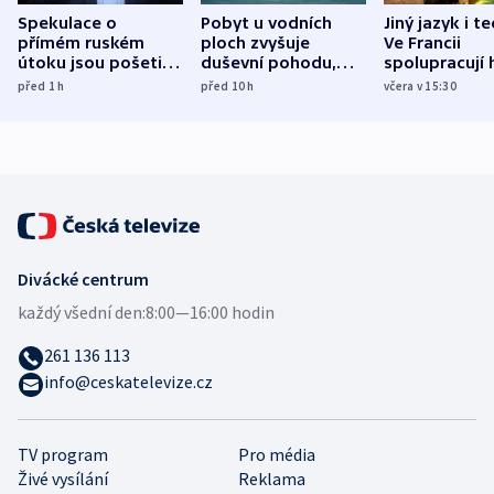
Spekulace o
Pobyt u vodních
Jiný jazyk i t
přímém ruském
ploch zvyšuje
Ve Francii
útoku jsou pošetilé,
duševní pohodu,
spolupracují h
míní estonský
ukázala
různých zemí
před 1
h
před 10
h
včera v 15:30
bezpečnostní
mezinárodní studie
expert
Divácké centrum
každý všední den:
8:00—16:00 hodin
261 136 113
info@ceskatelevize.cz
TV program
Pro média
Živé vysílání
Reklama