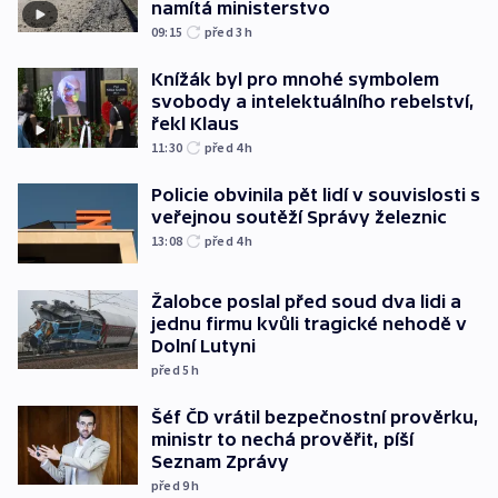
namítá ministerstvo
09:15
před 3
h
Knížák byl pro mnohé symbolem
svobody a intelektuálního rebelství,
řekl Klaus
11:30
před 4
h
Policie obvinila pět lidí v souvislosti s
veřejnou soutěží Správy železnic
13:08
před 4
h
Žalobce poslal před soud dva lidi a
jednu firmu kvůli tragické nehodě v
Dolní Lutyni
před 5
h
Šéf ČD vrátil bezpečnostní prověrku,
ministr to nechá prověřit, píší
Seznam Zprávy
před 9
h