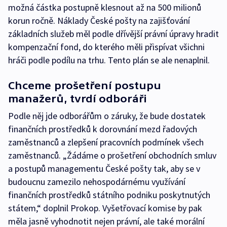
možná částka postupně klesnout až na 500 milionů
korun ročně. Náklady České pošty na zajišťování
základních služeb měl podle dřívější právní úpravy hradit
kompenzační fond, do kterého měli přispívat všichni
hráči podle podílu na trhu. Tento plán se ale nenaplnil.
Chceme prošetření postupu
manažerů, tvrdí odboráři
Podle něj jde odborářům o záruky, že bude dostatek
finančních prostředků k dorovnání mezd řadových
zaměstnanců a zlepšení pracovních podmínek všech
zaměstnanců. „Žádáme o prošetření obchodních smluv
a postupů managementu České pošty tak, aby se v
budoucnu zamezilo nehospodárnému využívání
finančních prostředků státního podniku poskytnutých
státem,“ doplnil Prokop. Vyšetřovací komise by pak
měla jasně vyhodnotit nejen právní, ale také morální