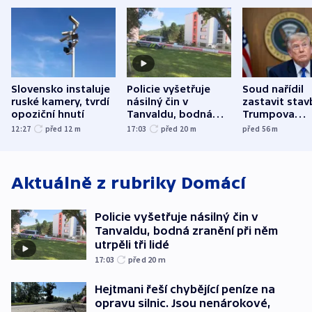
Slovensko instaluje
Policie vyšetřuje
Soud nařídil
ruské kamery, tvrdí
násilný čin v
zastavit stav
opoziční hnutí
Tanvaldu, bodná
Trumpova
zranění při něm
tanečního sá
12:27
před 12
m
17:03
před 20
m
před 56
m
utrpěli tři lidé
Aktuálně z rubriky
Domácí
Policie vyšetřuje násilný čin v
Tanvaldu, bodná zranění při něm
utrpěli tři lidé
17:03
před 20
m
Hejtmani řeší chybějící peníze na
opravu silnic. Jsou nenárokové,