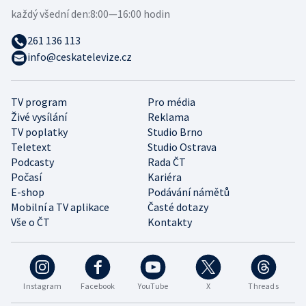
každý všední den:
8:00—16:00 hodin
261 136 113
info@ceskatelevize.cz
TV program
Pro média
Živé vysílání
Reklama
TV poplatky
Studio Brno
Teletext
Studio Ostrava
Podcasty
Rada ČT
Počasí
Kariéra
E-shop
Podávání námětů
Mobilní a TV aplikace
Časté dotazy
Vše o ČT
Kontakty
Instagram
Facebook
YouTube
X
Threads