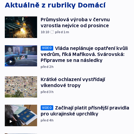
Aktuálně z rubriky
Domácí
Průmyslová výroba v červnu
vzrostla nejvíce od prosince
10:10
před 1
m
Vláda neplánuje opatření kvůli
VIDEO
vedrům, říká Maříková. Svárovská:
Připravme se na následky
před 2
h
Krátké ochlazení vystřídají
víkendové tropy
před 3
h
Začínají platit přísnější pravidla
VIDEO
pro ukrajinské uprchlíky
před 4
h