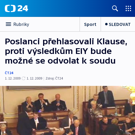
Sport
SLEDOVAT
Rubriky
Poslanci přehlasovali Klause,
proti výsledkům EIY bude
možné se odvolat k soudu
ČT24
1. 12. 2009
1. 12. 2009
|
Zdroj:
ČT24