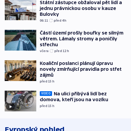
Státní zástupce obžaloval pět lidí a
jednu právnickou osobu v kauze
Bulovky
06:11
před 4
h
Částí území prošly bouřky se silným
větrem. Lámaly stromy a poničily
střechu
včera
před 12
h
Koaliční poslanci plánují úpravu
novely zmírňující pravidla pro střet
zájmů
před 15
h
Na ulici přibývá lidí bez
VIDEO
domova, kteří jsou na vozíku
před 15
h
Evropský pohled