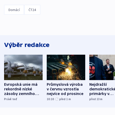
Domácí
ČT24
Výběr redakce
Evropská unie má
Průmyslová výroba
Nejdražší
rekordně nízké
v červnu vzrostla
demokratick
zásoby zemního
nejvíce od prosince
primárky v
plynu, ukazují data
Michiganu st
Právě teď
10:10
před 1
m
před 13
m
rozdělily. Kvůl
podpoře Izra