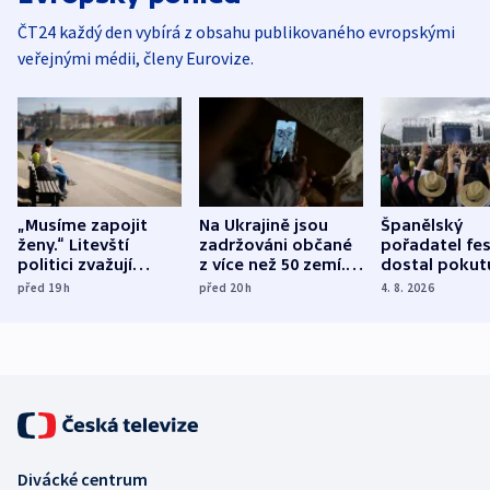
ČT24 každý den vybírá z obsahu publikovaného evropskými
veřejnými médii, členy Eurovize.
„Musíme zapojit
Na Ukrajině jsou
Španělský
ženy.“ Litevští
zadržováni občané
pořadatel fes
politici zvažují
z více než 50 zemí.
dostal pokut
dohodu o
Bojovali na straně
nekalé prakti
před 19
h
před 20
h
4. 8. 2026
demografii
Ruska
Divácké centrum