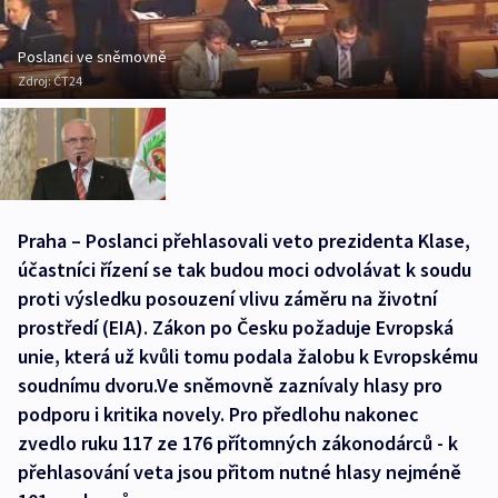
Poslanci ve sněmovně
Zdroj:
ČT24
Praha – Poslanci přehlasovali veto prezidenta Klase,
účastníci řízení se tak budou moci odvolávat k soudu
proti výsledku posouzení vlivu záměru na životní
prostředí (EIA). Zákon po Česku požaduje Evropská
unie, která už kvůli tomu podala žalobu k Evropskému
soudnímu dvoru.Ve sněmovně zaznívaly hlasy pro
podporu i kritika novely. Pro předlohu nakonec
zvedlo ruku 117 ze 176 přítomných zákonodárců - k
přehlasování veta jsou přitom nutné hlasy nejméně