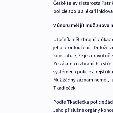
České televizi starosta Patr
policie spolu s lékaři iniciova
V únoru měl jít muž znovu n
Útočník měl zbrojní průkaz o
jeho prodloužení. „Doložil z
konstatuje, že je zdravotně 
Ze zákona o zbraních a střel
systémech policie a rejstří
Muž žádný záznam neměl,“ uv
Tkadleček.
Podle Tkadlečka policie žád
Jeho příslušné orgány konc