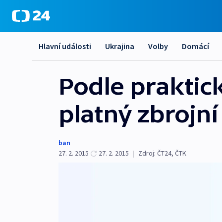
Hlavní události
Ukrajina
Volby
Domácí
Podle praktic
platný zbrojn
ban
27. 2. 2015
27. 2. 2015
|
Zdroj:
ČT24, ČTK