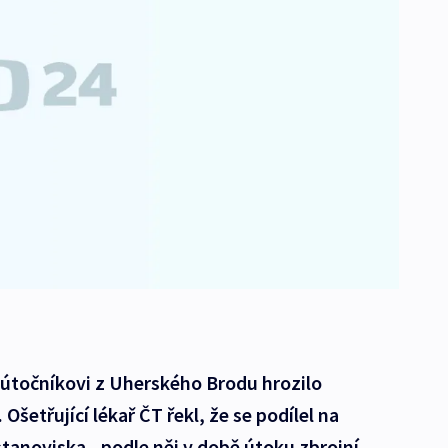
 útočníkovi z Uherského Brodu hrozilo
Ošetřující lékař ČT řekl, že se podílel na
anoviska - podle něj v době útoku zbrojní