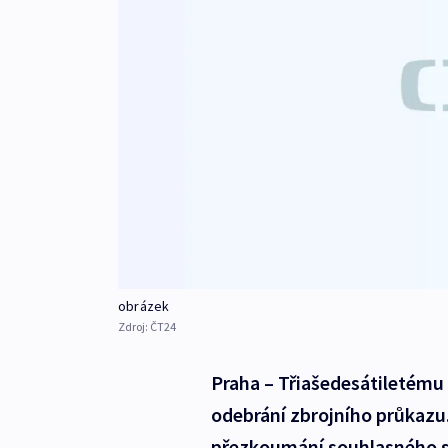
obrázek
Zdroj:
ČT24
Praha – Třiašedesátiletému
odebrání zbrojního průkazu. 
přezkoumání souhlasného st