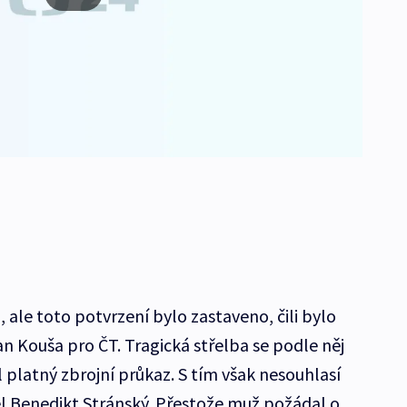
 ale toto potvrzení bylo zastaveno, čili bylo
n Kouša pro ČT. Tragická střelba se podle něj
 platný zbrojní průkaz. S tím však nesouhlasí
vel Benedikt Stránský. Přestože muž požádal o