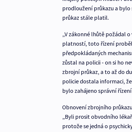
prodloužení průkazu a bylo s
průkaz stále platil.
„V zákonné lhůtě požádal o 
platností, toto řízení prob
předpokládaných mechanismů
zůstal na policii - on si ho 
zbrojní průkaz, a to až do d
policie dostala informaci, ž
bylo zahájeno správní řízení
Obnovení zbrojního průkazu 
„Byli prosit obvodního léka
protože se jedná o psychicky 