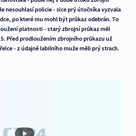
le nesouhlasí policie - sice prý útočníka vyzvala
ídce, po které mu mohl být průkaz odebrán. To
loužení platnosti - starý zbrojní průkaz měl
5. Před prodloužením zbrojního průkazu už
řelce - z údajně labilního muže měli prý strach.