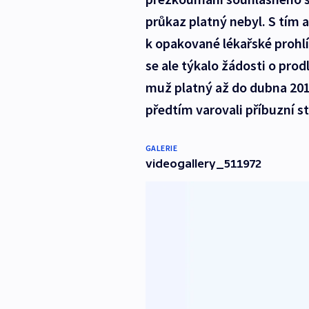
průkaz platný nebyl. S tím a
k opakované lékařské prohl
se ale týkalo žádosti o prod
muž platný až do dubna 201
předtím varovali příbuzní st
GALERIE
videogallery_511972