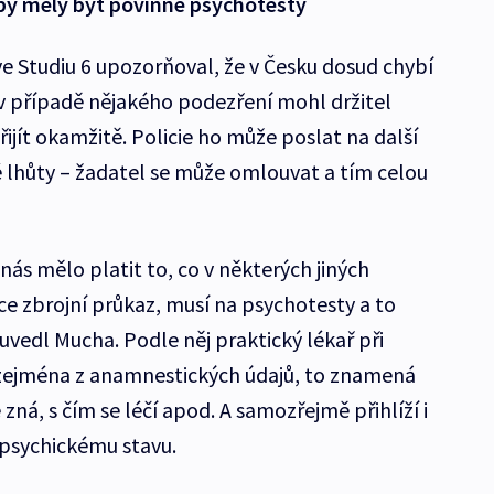
 by měly být povinné psychotesty
ve Studiu 6 upozorňoval, že v Česku dosud chybí
v případě nějakého podezření mohl držitel
ijít okamžitě. Policie ho může poslat na další
é lhůty – žadatel se může omlouvat a tím celou
ás mělo platit to, co v některých jiných
ce zbrojní průkaz, musí na psychotesty a to
 uvedl Mucha. Podle něj praktický lékař při
 zejména z anamnestických údajů, to znamená
zná, s čím se léčí apod. A samozřejmě přihlíží i
 psychickému stavu.