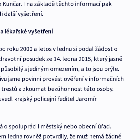
ik Kunčar. I na základě těchto informací pak
li další vyšetření.
a lékařské vyšetření
d roku 2000 a letos v lednu si podal žádost o
dravotní posudek ze 14. ledna 2015, který jasně
způsobilý s jediným omezením, a to jsou brýle.
ivu jsme povinni provést ověření v informačních
ku trestů a zkoumat bezúhonnost této osoby.
edl krajský policejní ředitel Jaromír
á o spolupráci i městský nebo obecní úřad.
em ledna rovněž potvrdily, že muž nemá žádné