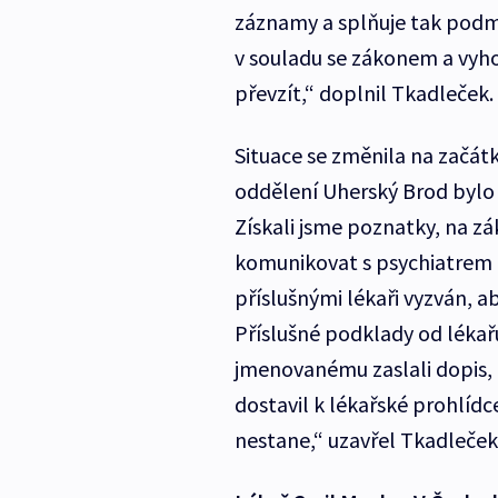
záznamy a splňuje tak podm
v souladu se zákonem a vyhot
převzít,“ doplnil Tkadleček.
Situace se změnila na začát
oddělení Uherský Brod bylo
Získali jsme poznatky, na zák
komunikovat s psychiatrem 
příslušnými lékaři vyzván, a
Příslušné podklady od lékařů
jmenovanému zaslali dopis, 
dostavil k lékařské prohlídc
nestane,“ uzavřel Tkadleček