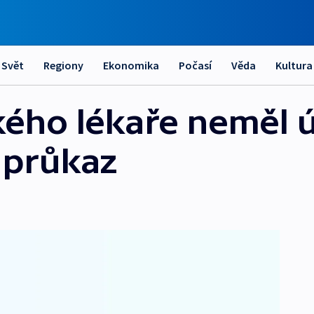
Svět
Regiony
Ekonomika
Počasí
Věda
Kultura
kého lékaře neměl 
í průkaz