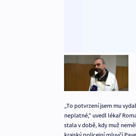
„To potvrzení jsem mu vydal,
neplatné,“ uvedl lékař Roma
stala v době, kdy muž neměl
krajský policejní mluvčí Pa