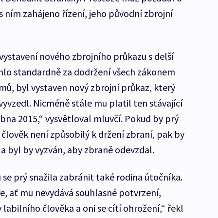
 ním zahájeno řízení, jeho původní zbrojní
vystavení nového zbrojního průkazu s delší
ěhlo standardně za dodržení všech zákonem
, byl vystaven nový zbrojní průkaz, který
nevyvzedl. Nicméně stále mu platil ten stávající
ubna 2015,“ vysvětloval mluvčí. Pokud by prý
e člověk není způsobilý k držení zbraní, pak by
 a byl by vyzván, aby zbraně odevzdal.
se prý snažila zabránit také rodina útočníka.
ře, ať mu nevydává souhlasné potvrzení,
labilního člověka a oni se cítí ohrožení,“ řekl