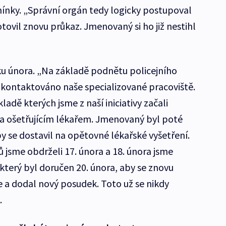
ínky. „Správní orgán tedy logicky postupoval
ovil znovu průkaz. Jmenovaný si ho již nestihl
ku února. „Na základě podnětu policejního
 kontaktováno naše specializované pracoviště.
ladě kterých jsme z naší iniciativy začali
a ošetřujícím lékařem. Jmenovaný byl poté
by se dostavil na opětovné lékařské vyšetření.
 jsme obdrželi 17. února a 18. února jsme
který byl doručen 20. února, aby se znovu
e a dodal nový posudek. Toto už se nikdy
.