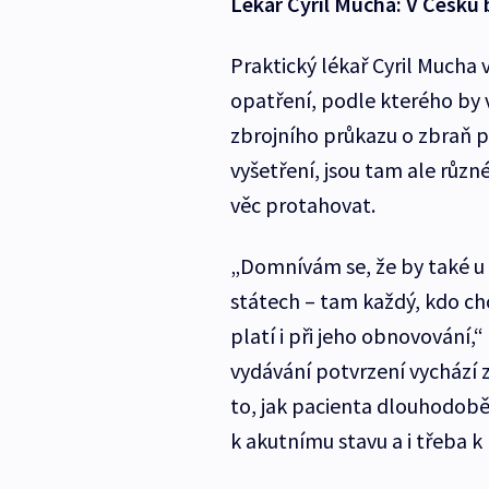
Lékař Cyril Mucha: V Česku
Praktický lékař Cyril Mucha 
opatření, podle kterého by 
zbrojního průkazu o zbraň př
vyšetření, jsou tam ale různ
věc protahovat.
„Domnívám se, že by také u n
státech – tam každý, kdo ch
platí i při jeho obnovování,“
vydávání potvrzení vychází
to, jak pacienta dlouhodobě 
k akutnímu stavu a i třeba k