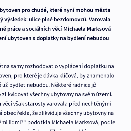
ubytoven pro chudé, které nyní mohou města
ý výsledek: ulice plné bezdomovců. Varovala
ně práce a sociálních věcí Michaela Marksová
šení ubytoven s doplatky na bydlení nebudou
tna samy rozhodovat o vyplácení doplatku na
oven, pro které je dávka klíčová, by znamenalo
ě už bydlet nebudou. Některé radnice již
kto zlikvidovat všechny ubytovny na svém území.
h věcí však starosty varovala před nechtěnými
á obec řekla, že zlikviduje všechny ubytovny na
ěmi lidmi?“ podotkla Michaela Marksová, podle