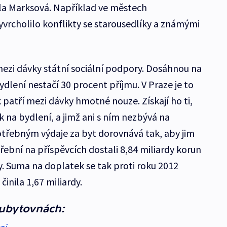
la Marksová. Například ve městech
vrcholilo konflikty se starousedlíky a známými
mezi dávky státní sociální podpory. Dosáhnou na
ydlení nestačí 30 procent příjmu. V Praze je to
patří mezi dávky hmotné nouze. Získají ho ti,
k na bydlení, a jimž ani s ním nezbývá na
potřebným výdaje za byt dorovnává tak, aby jim
třební na příspěvcích dostali 8,84 miliardy korun
y. Suma na doplatek se tak proti roku 2012
činila 1,67 miliardy.
 ubytovnách: