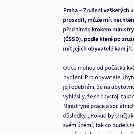
Praha – Zrušení veškerých 
prosadit, může mít nechtěn
před tímto krokem ministry
(ČSSD), podle které po zru
mít jejich obyvatelé kam jít.
Obce mohou od počátku kvě
bydlení. Pro obyvatele ubyt
její odebrání, že na ubytovn
vyhlásily, že se chystají ta
Ministryně práce a sociálníc
důsledky. „Pokud by si nějak
svém území, tak co bude s t