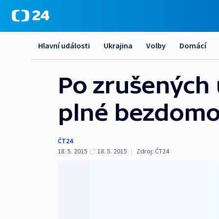
Hlavní události
Ukrajina
Volby
Domácí
Po zrušených 
plné bezdomov
ČT24
18. 5. 2015
18. 5. 2015
|
Zdroj:
ČT24