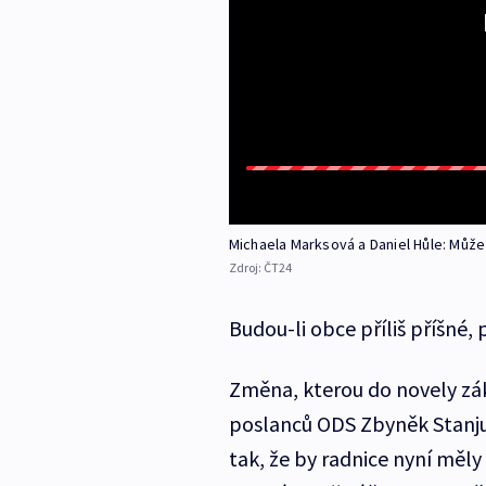
Michaela Marksová a Daniel Hůle: Můž
Zdroj:
ČT24
Budou-li obce příliš příšné, 
Změna, kterou do novely zá
poslanců ODS Zbyněk Stanju
tak, že by radnice nyní měl