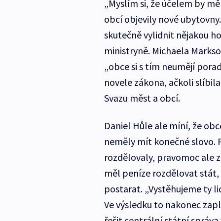
„Myslím si, že účelem by mě
obcí objevily nové ubytovny
skutečně vylidnit nějakou 
ministryně. Michaela Marksov
„obce si s tím neumějí poradi
novele zákona, ačkoli slíbil
Svazu měst a obcí.
Daniel Hůle ale míní, že obc
neměly mít konečné slovo. P
rozdělovaly, pravomoc ale zt
měl peníze rozdělovat stát,
postarat. „Vystěhujeme ty l
Ve výsledku to nakonec zapl
řešit centrální státní správ