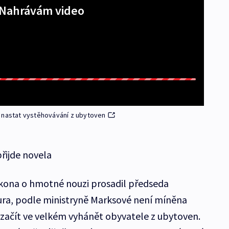
Nahrávám video
e nastat vystěhovávání z ubytoven
přijde novela
kona o hmotné nouzi prosadil předseda
ra, podle ministryně Marksové není míněna
y začít ve velkém vyhánět obyvatele z ubytoven.