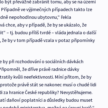
lo být převážně zabránit tomu, aby se na území
. Případně ve výjimečných případech takto lze
hodně nepohodlnou ubytovnu,“ řekla
á chce, aby v případě, že by se ukázalo, že
t“ – tj. budou příliš tvrdé – vláda jednala o další
a, že by v tom případě vzala v potaz připomínky
e by při rozhodování o sociálních dávkách
řipomněl, že dříve právě radnice dávky
ratily kvůli neefektivnosti. Míní přitom, že by
 protože právě stát se nakonec musí o chudé lidi
idi za hranice České republiky? Nevystěhujeme.
atí daňoví poplatníci a důsledky budou muset
a v podobě ministerstva, možná na úrovni krajů,“