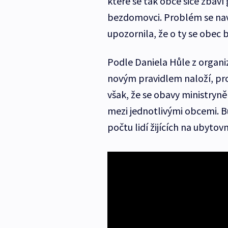
které se tak obce sice zbaví 
bezdomovci. Problém se naví
upozornila, že o ty se obec 
Podle Daniela Hůle z organiza
novým pravidlem naloží, pro
však, že se obavy ministryn
mezi jednotlivými obcemi. Bu
počtu lidí žijících na ubytovn