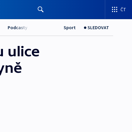
ČT
Podcasty
Sport
SLEDOVAT
 ulice
yně