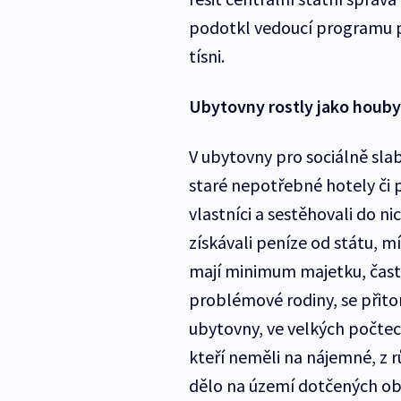
podotkl vedoucí programu p
tísni.
Ubytovny rostly jako houby 
V ubytovny pro sociálně sla
staré nepotřebné hotely či 
vlastníci a sestěhovali do ni
získávali peníze od státu, mí
mají minimum majetku, často
problémové rodiny, se přito
ubytovny, ve velkých počtech
kteří neměli na nájemné, z 
dělo na území dotčených obc