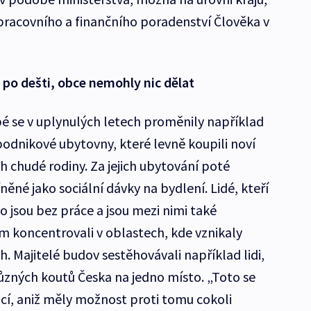
racovního a finančního poradenství Člověka v
po dešti, obce nemohly nic dělat
bé se v uplynulých letech proměnily například
podnikové ubytovny, které levně koupili noví
ch chudé rodiny. Za jejich ubytování poté
něné jako sociální dávky na bydlení. Lidé, kteří
 jsou bez práce a jsou mezi nimi také
m koncentrovali v oblastech, kde vznikaly
. Majitelé budov sestěhovávali například lidi,
různých koutů Česka na jedno místo. „Toto se
í, aniž měly možnost proti tomu cokoli