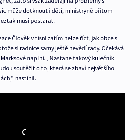
ghet, zato si však zadělají na problémy s
c může dotknout i dětí, ministryně přitom
beztak musí postarat.
ce Člověk v tísni zatím nelze říct, jak obce s
tože si radnice samy ještě nevědí rady. Očekává
ě Marksové naplní. „Nastane takový kulečník
dou soutěžit o to, která se zbaví největšího
ách,“ nastínil.