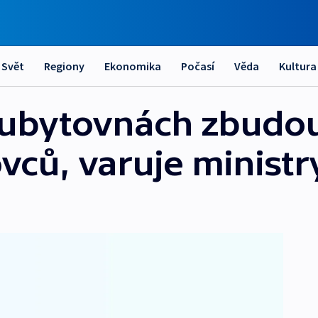
Svět
Regiony
Ekonomika
Počasí
Věda
Kultura
ubytovnách zbudou
ců, varuje ministr