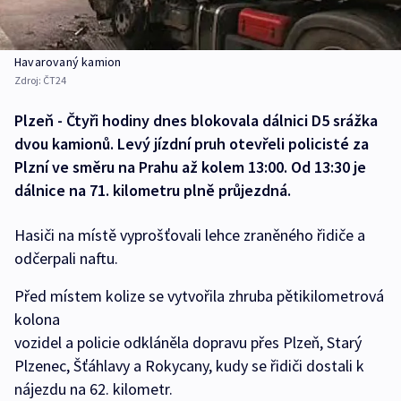
Havarovaný kamion
Zdroj:
ČT24
Plzeň - Čtyři hodiny dnes blokovala dálnici D5 srážka
dvou kamionů. Levý jízdní pruh otevřeli policisté za
Plzní ve směru na Prahu až kolem 13:00. Od 13:30 je
dálnice na 71. kilometru plně průjezdná.
Hasiči na místě vyprošťovali lehce zraněného řidiče a
odčerpali naftu.
Před místem kolize se vytvořila zhruba pětikilometrová
kolona
vozidel a policie odkláněla dopravu přes Plzeň, Starý
Plzenec, Šťáhlavy a Rokycany, kudy se řidiči dostali k
nájezdu na 62. kilometr.