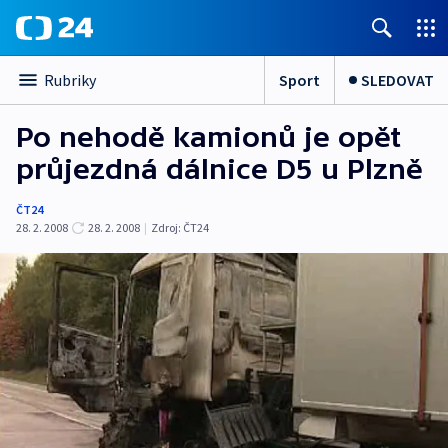
Sport
SLEDOVAT
Rubriky
Po nehodě kamionů je opět
průjezdná dálnice D5 u Plzně
ČT24
28. 2. 2008
28. 2. 2008
|
Zdroj:
ČT24