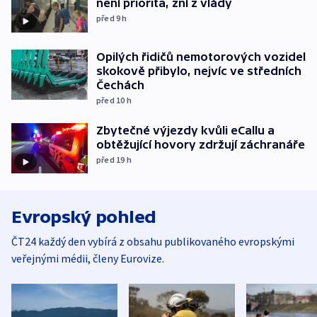
není priorita, zní z vlády
před 9
h
Opilých řidičů nemotorových vozidel
skokově přibylo, nejvíc ve středních
Čechách
před 10
h
Zbytečné výjezdy kvůli eCallu a
obtěžující hovory zdržují záchranáře
před 19
h
Evropský pohled
ČT24 každý den vybírá z obsahu publikovaného evropskými
veřejnými médii, členy Eurovize.