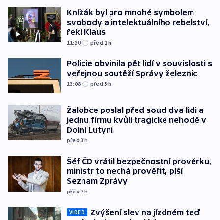
Knížák byl pro mnohé symbolem
svobody a intelektuálního rebelství,
řekl Klaus
11:30
před 2
h
Policie obvinila pět lidí v souvislosti s
veřejnou soutěží Správy železnic
13:08
před 3
h
Žalobce poslal před soud dva lidi a
jednu firmu kvůli tragické nehodě v
Dolní Lutyni
před 3
h
Šéf ČD vrátil bezpečnostní prověrku,
ministr to nechá prověřit, píší
Seznam Zprávy
před 7
h
Zvýšení slev na jízdném teď
VIDEO