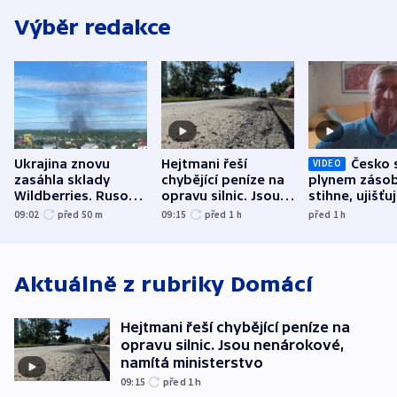
Výběr redakce
Ukrajina znovu
Hejtmani řeší
Česko 
VIDEO
zasáhla sklady
chybějící peníze na
plynem zásob
Wildberries. Rusové
opravu silnic. Jsou
stihne, ujišťu
útočili v Charkovské
nenárokové, namítá
expert. Sníže
09:02
před 50
m
09:15
před 1
h
před 1
h
oblasti
ministerstvo
však slíbit ne
Aktuálně z rubriky
Domácí
Hejtmani řeší chybějící peníze na
opravu silnic. Jsou nenárokové,
namítá ministerstvo
09:15
před 1
h