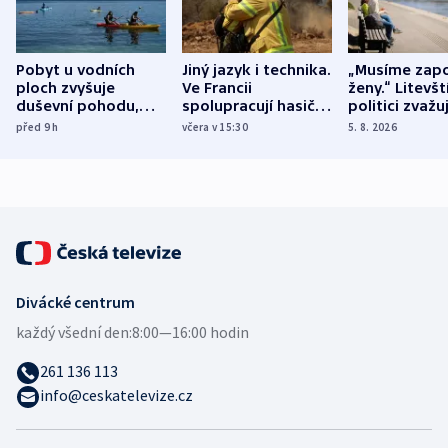
Pobyt u vodních
Jiný jazyk i technika.
„Musíme zapo
ploch zvyšuje
Ve Francii
ženy.“ Litevšt
duševní pohodu,
spolupracují hasiči z
politici zvažuj
ukázala
různých zemí
dohodu o
před 9
h
včera v 15:30
5. 8. 2026
mezinárodní studie
demografii
Divácké centrum
každý všední den:
8:00—16:00 hodin
261 136 113
info@ceskatelevize.cz