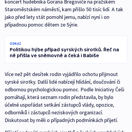
koncert hudebníka Gorana Bregoviče na pražském
Staroměstském náměstí, kam přišlo 50 tisíc lidí. A tak
jako před lety stát pomohl jemu, nabízí nyní i on
případnou pomoc dětem ze Sýrie.
ODKAZ
Politikou hýbe případ syrských sirotků. Řeč na
ně přišla ve sněmovně a čeká i Babiše
Více než pět desítek rodin vyjádřilo ochotu přijmout
syrské sirotky. Další lidé nabízejí hlídání, doučování či
odbornou psychologickou pomoc. Podle Iniciativy Češi
pomáhají, která seznam rodin představila, by bylo
účelné uspořádat setkání zástupců vlády, opozice,
odborníků i zástupců neziskových organizací.
Diskutovat by měli o případných podmínkách přijetí.