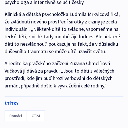
psychologa a intenzivně se učit česky.
Klinická a dětská psycholožka Ludmila Mrkvicová říká,
že zvládnutí nového prostředí sirotky z ciziny je zcela
individuální. „Některé dítě to zvládne, vzpomeňme na
řecké děti, z nichž tady mnohé žijí dodnes. Ale některé
děti to nezvládnou,“ poukazuje na fakt, že v důsledku
duševního traumatu se může dítě uzavřít světu.
A ředitelka pražského zařízení Zuzana Chmelířová
Vučková jí dává za pravdu: „Jsou to děti z válečných
prostředí, kde jim buď hrozí verbování do dětských
armád, případně došlo k vyvraždění celé rodiny.“
ŠTÍTKY
Domácí
ČT24