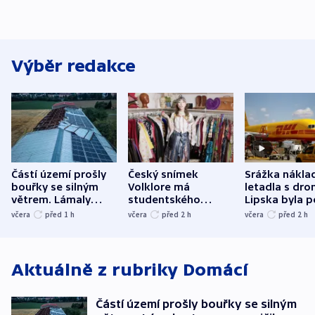
Výběr redakce
Částí území prošly
Český snímek
Srážka nákla
bouřky se silným
Volklore má
letadla s dr
větrem. Lámaly
studentského
Lipska byla p
stromy a poničily
Oscara, zabojuje o
německého mi
včera
před 1
h
včera
před 2
h
včera
před 2
h
střechu
cenu za krátký film
hybridní útok
Aktuálně z rubriky
Domácí
Částí území prošly bouřky se silným