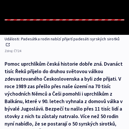
Události: Padesátka rodin nabízí přijetí padesáti syrských sirotků
Zdroj:
ČT24
Pomoc uprchlíkům česká historie dobře zná. Dvanáct
tisíc Řeků přijelo do druhou světovou válkou
zdevastovaného Československa a byli zde přijati. V
roce 1989 zas přešlo přes naše území na 70 tisíc
východních Němců a Češi pomohli i uprchlíkům z
Balkánu, které v 90. letech vyhnala z domovů válka v
bývalé Jugoslávii. Bezpečí tu našlo přes 11 tisíc lidí a
stovky z nich tu zůstaly natrvalo. Více než 50 rodin
nyní nabídlo, že se postarají o 50 syrských sirotků,