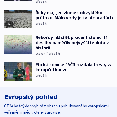
před 5
h
Řeky mají jen zlomek obvyklého
průtoku. Málo vody je i v přehradách
před 5
h
Rekordy hlásí 91 procent stanic, tři
desítky naměřily nejvyšší teplotu v
historii
včera
před 5
h
Etická komise FAČR rozdala tresty za
korupční kauzu
před 8
h
Evropský pohled
ČT24 každý den vybírá z obsahu publikovaného evropskými
veřejnými médii, členy Eurovize.