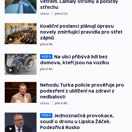
větrem. Lámaly stromy a poničily
střechu
včera
před 1
h
Koaliční poslanci plánují úpravu
novely zmírňující pravidla pro střet
zájmů
před 4
h
Na ulici přibývá lidí bez
VIDEO
domova, kteří jsou na vozíku
před 4
h
Nehodu Turka policie prověřuje pro
podezření z ublížení na zdraví z
nedbalosti
včera
před 4
h
Jednoznačná provokace,
VIDEO
soudí o dronu u Lipska Žáček.
Podezřívá Rusko