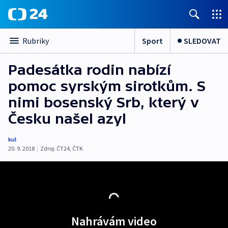
Sport
SLEDOVAT
Rubriky
Padesátka rodin nabízí
pomoc syrským sirotkům. S
nimi bosenský Srb, který v
Česku našel azyl
kul
20. 9. 2018
|
Zdroj:
ČT24
,
ČTK
Nahrávám video