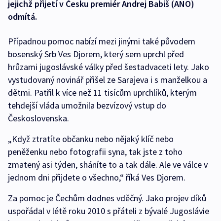
jejichž přijetí v Česku premiér Andrej Babiš (ANO)
odmítá.
Případnou pomoc nabízí mezi jinými také původem
bosenský Srb Ves Djorem, který sem uprchl před
hrůzami jugoslávské války před šestadvaceti lety. Jako
vystudovaný novinář přišel ze Sarajeva i s manželkou a
dětmi. Patřil k více než 11 tisícům uprchlíků, kterým
tehdejší vláda umožnila bezvízový vstup do
Československa.
„Když ztratíte občanku nebo nějaký klíč nebo
peněženku nebo fotografii syna, tak jste z toho
zmatený asi týden, sháníte to a tak dále. Ale ve válce v
jednom dni přijdete o všechno,“ říká Ves Djorem.
Za pomoc je Čechům dodnes vděčný. Jako projev díků
uspořádal v létě roku 2010 s přáteli z bývalé Jugoslávie