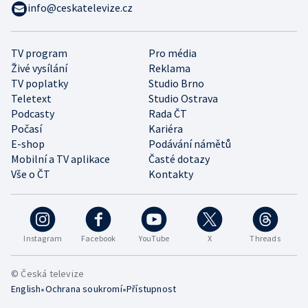
info@ceskatelevize.cz
TV program
Pro média
Živé vysílání
Reklama
TV poplatky
Studio Brno
Teletext
Studio Ostrava
Podcasty
Rada ČT
Počasí
Kariéra
E-shop
Podávání námětů
Mobilní a TV aplikace
Časté dotazy
Vše o ČT
Kontakty
Instagram
Facebook
YouTube
X
Threads
© Česká televize
•
•
English
Ochrana soukromí
Přístupnost