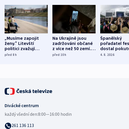
„Musíme zapojit
Na Ukrajině jsou
Španělský
ženy.“ Litevští
zadržováni občané
pořadatel fes
politici zvažují
z více než 50 zemí.
dostal pokut
dohodu o
Bojovali na straně
nekalé prakti
před 8
h
před 10
h
4. 8. 2026
demografii
Ruska
Divácké centrum
každý všední den:
8:00—16:00 hodin
261 136 113