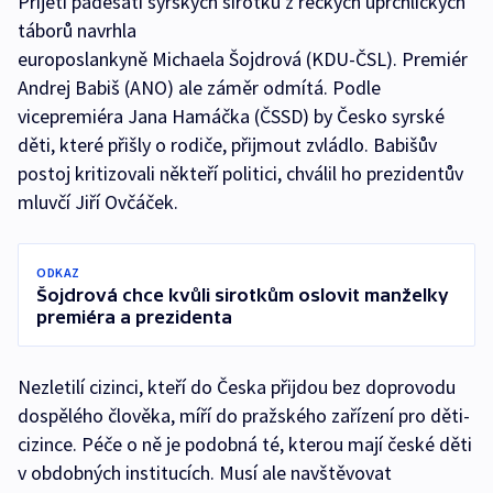
Přijetí padesáti syrských sirotků z řeckých uprchlických
táborů navrhla
europoslankyně Michaela Šojdrová (KDU-ČSL). Premiér
Andrej Babiš (ANO) ale záměr odmítá. Podle
vicepremiéra Jana Hamáčka (ČSSD) by Česko syrské
děti, které přišly o rodiče, přijmout zvládlo. Babišův
postoj kritizovali někteří politici, chválil ho prezidentův
mluvčí Jiří Ovčáček.
ODKAZ
Šojdrová chce kvůli sirotkům oslovit manželky
premiéra a prezidenta
Nezletilí cizinci, kteří do Česka přijdou bez doprovodu
dospělého člověka, míří do pražského zařízení pro děti-
cizince. Péče o ně je podobná té, kterou mají české děti
v obdobných institucích. Musí ale navštěvovat