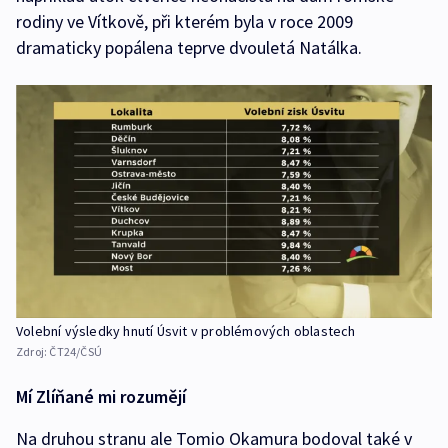
rodiny ve Vítkově, při kterém byla v roce 2009
dramaticky popálena teprve dvouletá Natálka.
Volební výsledky hnutí Úsvit v problémových oblastech
Zdroj:
ČT24/ČSÚ
Mí Zlíňané mi rozumějí
Na druhou stranu ale Tomio Okamura bodoval také v