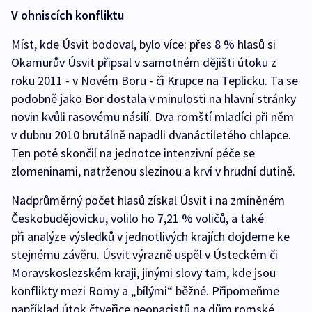
V ohniscích konfliktu
Míst, kde Úsvit bodoval, bylo více: přes 8 % hlasů si
Okamurův Úsvit připsal v samotném dějišti útoku z
roku 2011 - v Novém Boru - či Krupce na Teplicku. Ta se
podobně jako Bor dostala v minulosti na hlavní stránky
novin kvůli rasovému násilí. Dva romští mladíci při něm
v dubnu 2010 brutálně napadli dvanáctiletého chlapce.
Ten poté skončil na jednotce intenzivní péče se
zlomeninami, natrženou slezinou a krví v hrudní dutině.
Nadprůměrný počet hlasů získal Úsvit i na zmíněném
Českobudějovicku, volilo ho 7,21 % voličů, a také
při analýze výsledků v jednotlivých krajích dojdeme ke
stejnému závěru. Úsvit výrazně uspěl v Ústeckém či
Moravskoslezském kraji, jinými slovy tam, kde jsou
konflikty mezi Romy a „bílými“ běžné. Připomeňme
například útok čtveřice neonacistů na dům romské