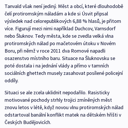
Tanvald však není jediný. Měst a obcí, které dlouhodobě
čelí protiromským náladám a kde si Úsvit připsal
výsledek nad celorepublikových 6,88 % hlasů, je přitom
více. Figurují mezi nimi například Duchcov, Varnsdorf
nebo Šluknov. Tedy města, kde se zvedla velká vlna
protiromských nálad po mačetovém útoku v Novém
Boru, při němž v roce 2011 dva Romové napadli
osazenstvo místního baru. Situace na Šluknovsku se
poté dostala i na jednání vlády a přímo v tamních
sociálních ghettech musely zasahovat posílené policejní
oddíly.
Situaci se ale zcela uklidnit nepodařilo. Rasisticky
motivované pochody strhly trojici zmíněných měst
znovu letos v létě, když novou vlnu protiromských nálad
odstartoval banální konflikt matek na dětském hřišti v
Českých Budějovicích.