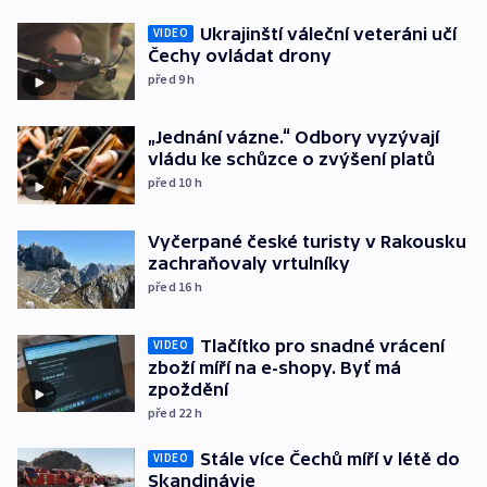
Ukrajinští váleční veteráni učí
VIDEO
Čechy ovládat drony
před 9
h
„Jednání vázne.“ Odbory vyzývají
vládu ke schůzce o zvýšení platů
před 10
h
Vyčerpané české turisty v Rakousku
zachraňovaly vrtulníky
před 16
h
Tlačítko pro snadné vrácení
VIDEO
zboží míří na e-shopy. Byť má
zpoždění
před 22
h
Stále více Čechů míří v létě do
VIDEO
Skandinávie