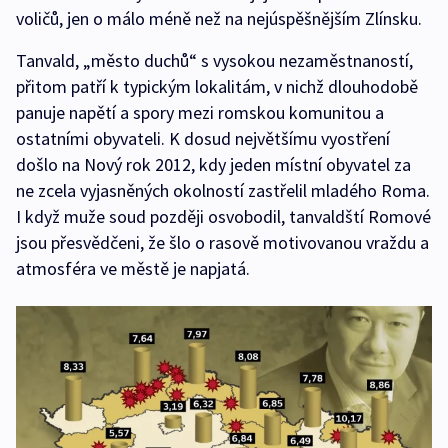
voličů, jen o málo méně než na nejúspěšnějším Zlínsku.
Tanvald, „město duchů“ s vysokou nezaměstnaností,
přitom patří k typickým lokalitám, v nichž dlouhodobě
panuje napětí a spory mezi romskou komunitou a
ostatními obyvateli. K dosud největšímu vyostření
došlo na Nový rok 2012, kdy jeden místní obyvatel za
ne zcela vyjasněných okolností zastřelil mladého Roma.
I když muže soud později osvobodil, tanvaldští Romové
jsou přesvědčeni, že šlo o rasově motivovanou vraždu a
atmosféra ve městě je napjatá.