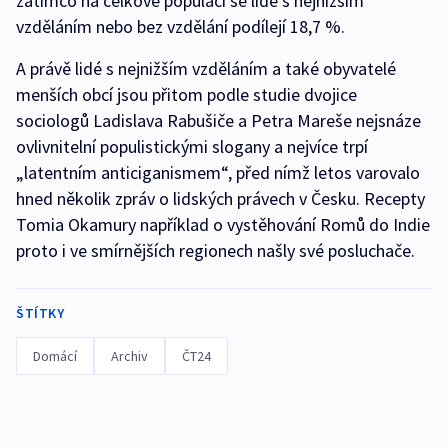
zatímco na celkové populaci se lidé s nejnižším
vzděláním nebo bez vzdělání podílejí 18,7 %.
A právě lidé s nejnižším vzděláním a také obyvatelé
menších obcí jsou přitom podle studie dvojice
sociologů Ladislava Rabušiče a Petra Mareše nejsnáze
ovlivnitelní populistickými slogany a nejvíce trpí
„latentním anticiganismem“, před nímž letos varovalo
hned několik zpráv o lidských právech v Česku. Recepty
Tomia Okamury například o vystěhování Romů do Indie
proto i ve smírnějších regionech našly své posluchače.
ŠTÍTKY
Domácí
Archiv
ČT24