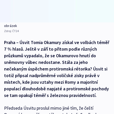
obrázek
Zdroj:
ČT24
Praha – Úsvit Tomia Okamury získal ve volbách téměř
7 % hlasů. Ještě v září to přitom podle různých
průzkumů vypadalo, že se Okamurovo hnutí do
sněmovny vůbec nedostane. Stála za jeho
nečekaným úspěchem protiromská rétorika? Úsvit si
totiž připsal nadprůměrné voličské zisky právě v
místech, kde jsou vztahy mezi Romy a majoritní
populací dlouhodobě napjaté a protiromské pochody
se tam opakují téměř s železnou pravidelností.
Předseda Úsvitu proslul mimo jiné tím, že čeští