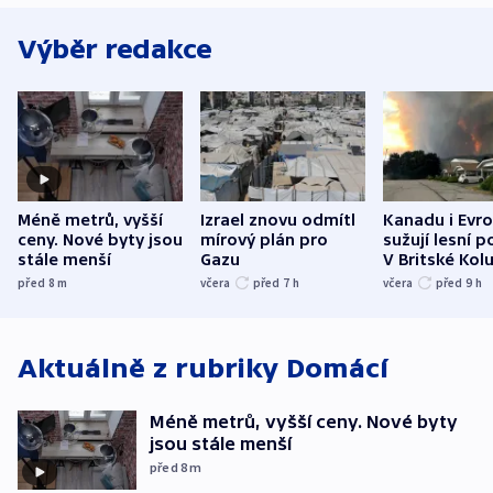
Výběr redakce
Méně metrů, vyšší
Izrael znovu odmítl
Kanadu i Evro
ceny. Nové byty jsou
mírový plán pro
sužují lesní p
stále menší
Gazu
V Britské Kol
evakuovali tis
před 8
m
včera
před 7
h
včera
před 9
h
Aktuálně z rubriky
Domácí
Méně metrů, vyšší ceny. Nové byty
jsou stále menší
před 8
m