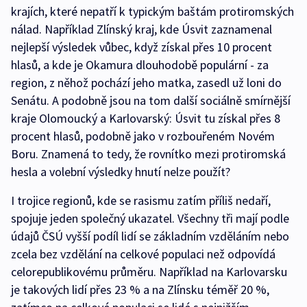
krajích, které nepatří k typickým baštám protiromských
nálad. Například Zlínský kraj, kde Úsvit zaznamenal
nejlepší výsledek vůbec, když získal přes 10 procent
hlasů, a kde je Okamura dlouhodobě populární - za
region, z něhož pochází jeho matka, zasedl už loni do
Senátu. A podobně jsou na tom další sociálně smírnější
kraje Olomoucký a Karlovarský: Úsvit tu získal přes 8
procent hlasů, podobně jako v rozbouřeném Novém
Boru. Znamená to tedy, že rovnítko mezi protiromská
hesla a volební výsledky hnutí nelze použít?
I trojice regionů, kde se rasismu zatím příliš nedaří,
spojuje jeden společný ukazatel. Všechny tři mají podle
údajů ČSÚ vyšší podíl lidí se základním vzděláním nebo
zcela bez vzdělání na celkové populaci než odpovídá
celorepublikovému průměru. Například na Karlovarsku
je takových lidí přes 23 % a na Zlínsku téměř 20 %,