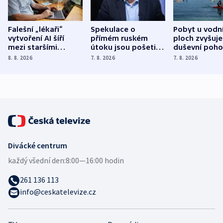
Falešní „lékaři“
Spekulace o
Pobyt u vodn
vytvoření AI šíří
přímém ruském
ploch zvyšuje
mezi staršími
útoku jsou pošetilé,
duševní poho
Poláky nebezpečné
míní estonský
ukázala
8. 8. 2026
7. 8. 2026
7. 8. 2026
zdravotní rady
bezpečnostní
mezinárodní 
expert
Divácké centrum
každý všední den:
8:00—16:00 hodin
261 136 113
info@ceskatelevize.cz