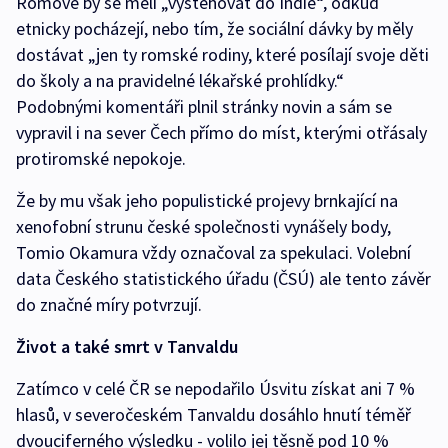
Romové by se měli „vystěhovat do Indie“, odkud
etnicky pocházejí, nebo tím, že sociální dávky by měly
dostávat „jen ty romské rodiny, které posílají svoje děti
do školy a na pravidelné lékařské prohlídky.“
Podobnými komentáři plnil stránky novin a sám se
vypravil i na sever Čech přímo do míst, kterými otřásaly
protiromské nepokoje.
Že by mu však jeho populistické projevy brnkající na
xenofobní strunu české společnosti vynášely body,
Tomio Okamura vždy označoval za spekulaci. Volební
data Českého statistického úřadu (ČSÚ) ale tento závěr
do značné míry potvrzují.
Život a také smrt v Tanvaldu
Zatímco v celé ČR se nepodařilo Úsvitu získat ani 7 %
hlasů, v severočeském Tanvaldu dosáhlo hnutí téměř
dvouciferného výsledku - volilo jej těsně pod 10 %