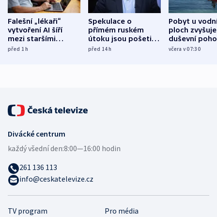
Falešní „lékaři“
Spekulace o
Pobyt u vodn
vytvoření AI šíří
přímém ruském
ploch zvyšuje
mezi staršími
útoku jsou pošetilé,
duševní poho
Poláky nebezpečné
míní estonský
ukázala
před 1
h
před 14
h
včera v 07:30
zdravotní rady
bezpečnostní
mezinárodní 
expert
Divácké centrum
každý všední den:
8:00—16:00 hodin
261 136 113
info@ceskatelevize.cz
TV program
Pro média