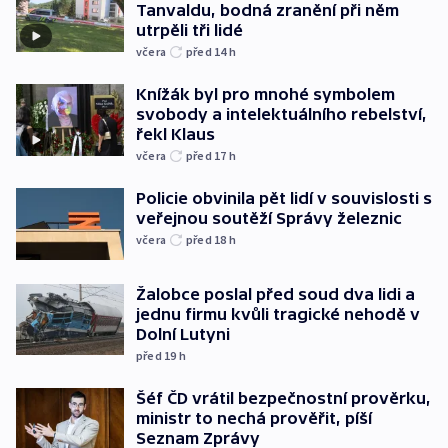
Tanvaldu, bodná zranění při něm
utrpěli tři lidé
včera
před 14
h
Knížák byl pro mnohé symbolem
svobody a intelektuálního rebelství,
řekl Klaus
včera
před 17
h
Policie obvinila pět lidí v souvislosti s
veřejnou soutěží Správy železnic
včera
před 18
h
Žalobce poslal před soud dva lidi a
jednu firmu kvůli tragické nehodě v
Dolní Lutyni
před 19
h
Šéf ČD vrátil bezpečnostní prověrku,
ministr to nechá prověřit, píší
Seznam Zprávy