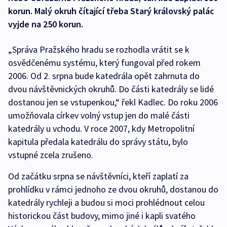
korun. Malý okruh čítající třeba Starý královský palác
vyjde na 250 korun.
„Správa Pražského hradu se rozhodla vrátit se k
osvědčenému systému, který fungoval před rokem
2006. Od 2. srpna bude katedrála opět zahrnuta do
dvou návštěvnických okruhů. Do části katedrály se lidé
dostanou jen se vstupenkou,“ řekl Kadlec. Do roku 2006
umožňovala církev volný vstup jen do malé části
katedrály u vchodu. V roce 2007, kdy Metropolitní
kapitula předala katedrálu do správy státu, bylo
vstupné zcela zrušeno.
Od začátku srpna se návštěvníci, kteří zaplatí za
prohlídku v rámci jednoho ze dvou okruhů, dostanou do
katedrály rychleji a budou si moci prohlédnout celou
historickou část budovy, mimo jiné i kapli svatého