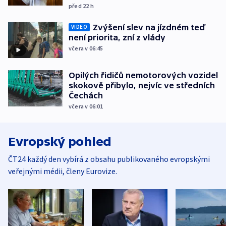
před 22
h
Zvýšení slev na jízdném teď
VIDEO
není priorita, zní z vlády
včera v 06:45
Opilých řidičů nemotorových vozidel
skokově přibylo, nejvíc ve středních
Čechách
včera v 06:01
Evropský pohled
ČT24 každý den vybírá z obsahu publikovaného evropskými
veřejnými médii, členy Eurovize.