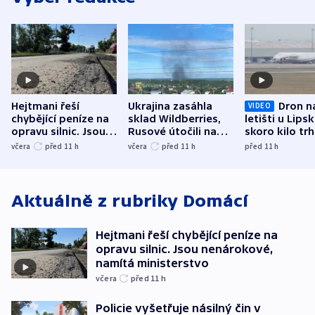
Hejtmani řeší
Ukrajina zasáhla
Dron n
VIDEO
chybějící peníze na
sklad Wildberries,
letišti u Lips
opravu silnic. Jsou
Rusové útočili na
skoro kilo trh
nenárokové, namítá
trh, hasiče či
indicie ukazuj
včera
před 11
h
včera
před 11
h
před 11
h
ministerstvo
stadion
Rusko
Aktuálně z rubriky
Domácí
Hejtmani řeší chybějící peníze na
opravu silnic. Jsou nenárokové,
namítá ministerstvo
včera
před 11
h
Policie vyšetřuje násilný čin v