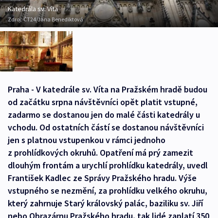
Katedrála sv. Víta
Zdroj:
ČT24/Jana Benediktová
Praha - V katedrále sv. Víta na Pražském hradě budou
od začátku srpna návštěvníci opět platit vstupné,
zadarmo se dostanou jen do malé části katedrály u
vchodu. Od ostatních částí se dostanou návštěvníci
jen s platnou vstupenkou v rámci jednoho
z prohlídkových okruhů. Opatření má prý zamezit
dlouhým frontám a urychlí prohlídku katedrály, uvedl
František Kadlec ze Správy Pražského hradu. Výše
vstupného se nezmění, za prohlídku velkého okruhu,
který zahrnuje Starý královský palác, baziliku sv. Jiří
nebo Obrazárnu Pražského hradu, tak lidé zaplatí 350