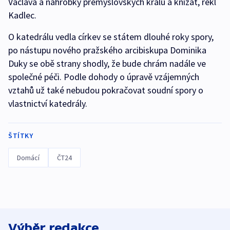
Václava a náhrobky přemyslovských králů a knížat, řekl
Kadlec.
O katedrálu vedla církev se státem dlouhé roky spory,
po nástupu nového pražského arcibiskupa Dominika
Duky se obě strany shodly, že bude chrám nadále ve
společné péči. Podle dohody o úpravě vzájemných
vztahů už také nebudou pokračovat soudní spory o
vlastnictví katedrály.
ŠTÍTKY
Domácí
ČT24
Výběr redakce