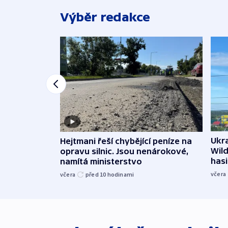
Výběr redakce
Ukra
Hejtmani řeší chybějící peníze na
Wild
opravu silnic. Jsou nenárokové,
hasi
namítá ministerstvo
včera
včera
před 10
hodinami