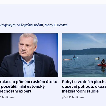
vropskými veřejnými médii, členy Eurovize.
kulace o přímém ruském útoku
Pobyt u vodních ploch 
 pošetilé, míní estonský
duševní pohodu, ukáza
pečnostní expert
mezinárodní studie
13
hodinami
před 23
hodinami