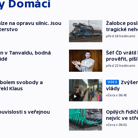
ky
Domácí
íze na opravu silnic. Jsou
Žalobce posla
terstvo
tragické neh
před 18
hodinami
Šéf ČD vráti
čin v Tanvaldu, bodná
prověřit, pí
lidé
před 22
hodinami
Zvýšení
mbolem svobody a
VIDEO
vlády
řekl Klaus
včera v 06:45
Opilých řidi
souvislosti s veřejnou
nejvíc ve st
včera v 06:01