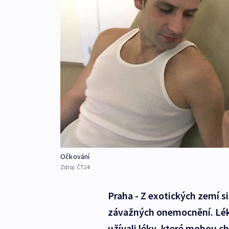
Očkování
Zdroj:
ČT24
Praha - Z exotických zemí s
závažných onemocnění. Léka
užívali léky, které mohou c