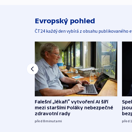
Evropský pohled
ČT24 každý den vybírá z obsahu publikovaného e
Falešní „lékaři“ vytvoření AI šíří
Spe
mezi staršími Poláky nebezpečné
jsou
zdravotní rady
bez
před 8
minutami
před 