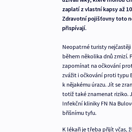
zaplatí z vlastní kapsy až 1
Zdravotní pojišťovny toto n
přispívají.
Neopatrné turisty nejčastěj
během několika dnů zmizí. P
zapomínat na očkování proti
zvážit i očkování proti typu 
k nějakému úrazu. Jít se zr
totiž také znamenat riziko.
Infekční kliniky FN Na Bulo
břišnímu tyfu.
K lékaři je třeba přijít včas,