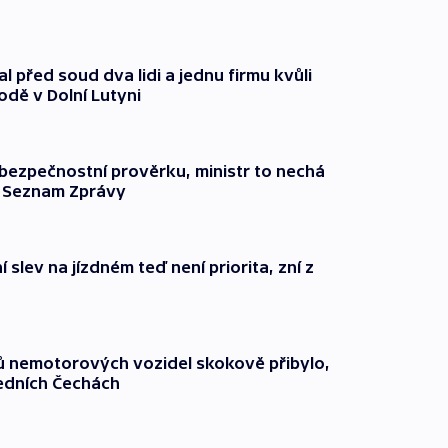
l před soud dva lidi a jednu firmu kvůli
odě v Dolní Lutyni
l bezpečnostní prověrku, ministr to nechá
ší Seznam Zprávy
 slev na jízdném teď není priorita, zní z
čů nemotorových vozidel skokově přibylo,
ředních Čechách