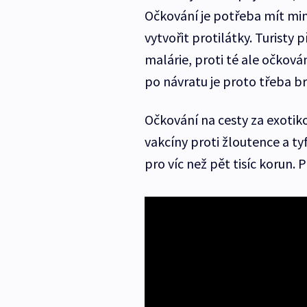
Očkování je potřeba mít min
vytvořit protilátky. Turisty 
malárie, proti té ale očkován
po návratu je proto třeba brá
Očkování na cesty za exotiko
vakcíny proti žloutence a t
pro víc než pět tisíc korun. 