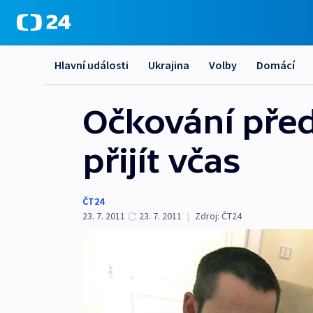
Hlavní události
Ukrajina
Volby
Domácí
Očkování před
přijít včas
ČT24
23. 7. 2011
23. 7. 2011
|
Zdroj:
ČT24