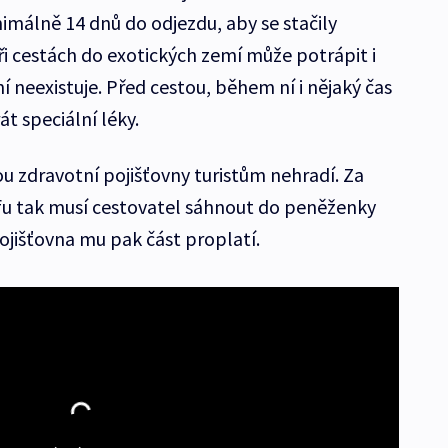
imálně 14 dnů do odjezdu, aby se stačily
při cestách do exotických zemí může potrápit i
í neexistuje. Před cestou, během ní i nějaký čas
t speciální léky.
u zdravotní pojišťovny turistům nehradí. Za
yfu tak musí cestovatel sáhnout do peněženky
Pojišťovna mu pak část proplatí.