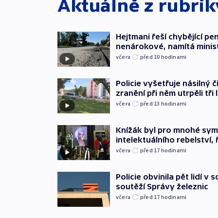
Aktuálně z rubri
Hejtmani řeší chybějící pen
nenárokové, namítá minis
včera
před 10
hodinami
Policie vyšetřuje násilný 
zranění při něm utrpěli tři 
včera
před 13
hodinami
Knížák byl pro mnohé sy
intelektuálního rebelství, 
včera
před 17
hodinami
Policie obvinila pět lidí v 
soutěží Správy železnic
včera
před 17
hodinami