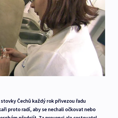
i stovky Čechů každý rok přivezou řadu
ři proto radí, aby se nechali očkovat nebo
horobám předejít. Za prevenci ale cestovatel