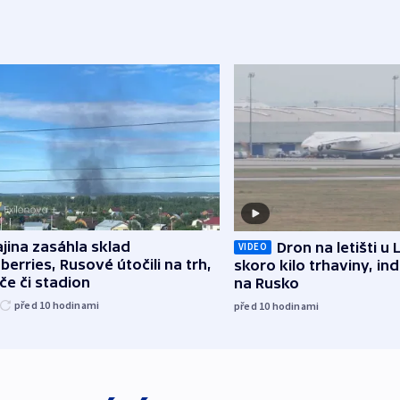
jina zasáhla sklad
Dron na letišti u 
VIDEO
berries, Rusové útočili na trh,
skoro kilo trhaviny, ind
če či stadion
na Rusko
před 10
hodinami
před 10
hodinami