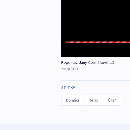
Reportáž Jany Čermákové
Zdroj:
ČT24
ŠTÍTKY
Domácí
Relax
ČT24