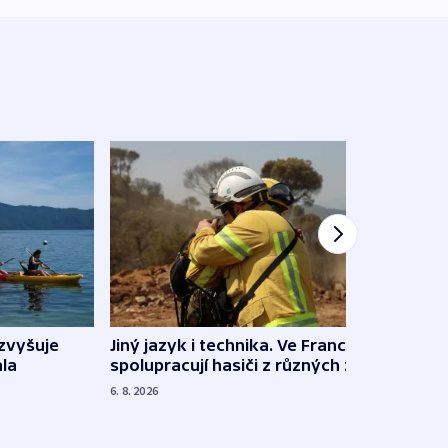
Jiný jazyk i technika. Ve Francii
zvyšuje
„Musí
spolupracují hasiči z různých zemí
la
polit
demo
6. 8. 2026
5. 8. 20