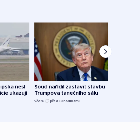
Lipska nesl
Soud nařídil zastavit stavbu
Žido
icie ukazují
Trumpova tanečního sálu
břehu
kriti
včera
před 10
hodinami
před 1