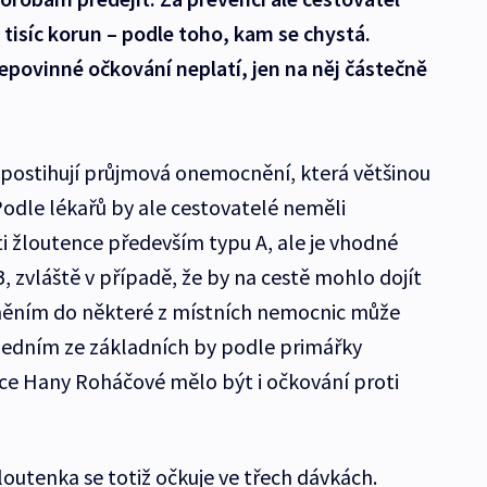
0 tisíc korun – podle toho, kam se chystá.
epovinné očkování neplatí, jen na něj částečně
i postihují průjmová onemocnění, která většinou
odle lékařů by ale cestovatelé neměli
 žloutence především typu A, ale je vhodné
B, zvláště v případě, že by na cestě mohlo dojít
aněním do některé z místních nemocnic může
 Jedním ze základních by podle primářky
vce Hany Roháčové mělo být i očkování proti
 žloutenka se totiž očkuje ve třech dávkách.