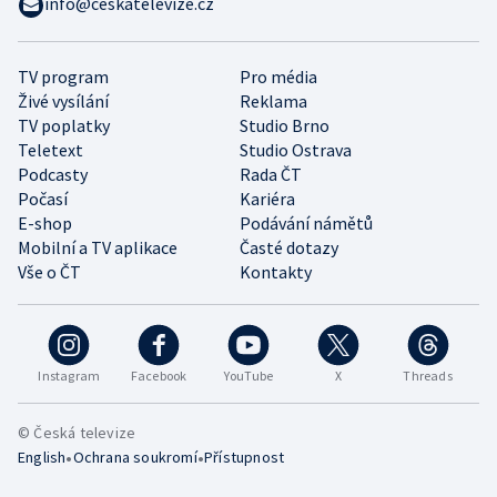
info@ceskatelevize.cz
TV program
Pro média
Živé vysílání
Reklama
TV poplatky
Studio Brno
Teletext
Studio Ostrava
Podcasty
Rada ČT
Počasí
Kariéra
E-shop
Podávání námětů
Mobilní a TV aplikace
Časté dotazy
Vše o ČT
Kontakty
Instagram
Facebook
YouTube
X
Threads
© Česká televize
•
•
English
Ochrana soukromí
Přístupnost