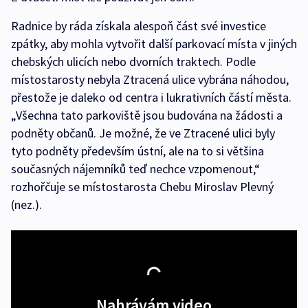
Radnice by ráda získala alespoň část své investice
zpátky, aby mohla vytvořit další parkovací místa v jiných
chebských ulicích nebo dvorních traktech. Podle
místostarosty nebyla Ztracená ulice vybrána náhodou,
přestože je daleko od centra i lukrativních částí města.
„Všechna tato parkoviště jsou budována na žádosti a
podněty občanů. Je možné, že ve Ztracené ulici byly
tyto podněty především ústní, ale na to si většina
současných nájemníků teď nechce vzpomenout,“
rozhořčuje se místostarosta Chebu Miroslav Plevný
(nez.).
Nahrávám video