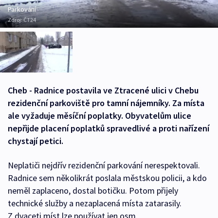
Parkování
Zdroj:
ČT24
Cheb - Radnice postavila ve Ztracené ulici v Chebu
rezidenční parkoviště pro tamní nájemníky. Za místa
ale vyžaduje měsíční poplatky. Obyvatelům ulice
nepřijde placení poplatků spravedlivé a proti nařízení
chystají petici.
Neplatiči nejdřív rezidenční parkování nerespektovali.
Radnice sem několikrát poslala městskou policii, a kdo
neměl zaplaceno, dostal botičku. Potom přijely
technické služby a nezaplacená místa zatarasily.
Z dvaceti míst lze používat jen osm.