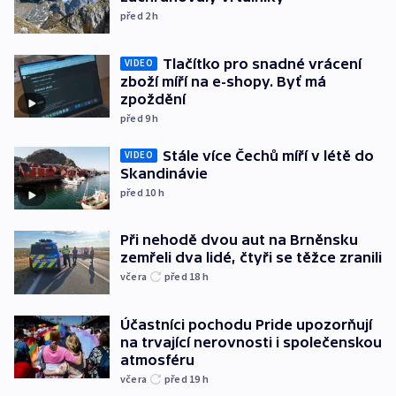
před 2
h
Tlačítko pro snadné vrácení
VIDEO
zboží míří na e-shopy. Byť má
zpoždění
před 9
h
Stále více Čechů míří v létě do
VIDEO
Skandinávie
před 10
h
Při nehodě dvou aut na Brněnsku
zemřeli dva lidé, čtyři se těžce zranili
včera
před 18
h
Účastníci pochodu Pride upozorňují
na trvající nerovnosti i společenskou
atmosféru
včera
před 19
h