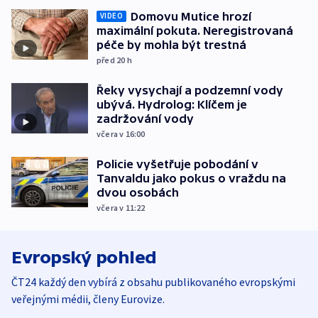
Domovu Mutice hrozí
VIDEO
maximální pokuta. Neregistrovaná
péče by mohla být trestná
před 20
h
Řeky vysychají a podzemní vody
ubývá. Hydrolog: Klíčem je
zadržování vody
včera v 16:00
Policie vyšetřuje pobodání v
Tanvaldu jako pokus o vraždu na
dvou osobách
včera v 11:22
Evropský pohled
ČT24 každý den vybírá z obsahu publikovaného evropskými
veřejnými médii, členy Eurovize.