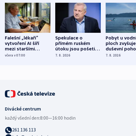
Falešní „lékaři“
Spekulace o
Pobyt u vodn
vytvoření AI šíří
přímém ruském
ploch zvyšuje
mezi staršími
útoku jsou pošetilé,
duševní poho
Poláky nebezpečné
míní estonský
ukázala
včera v 07:00
7. 8. 2026
7. 8. 2026
zdravotní rady
bezpečnostní
mezinárodní 
expert
Divácké centrum
každý všední den:
8:00—16:00 hodin
261 136 113