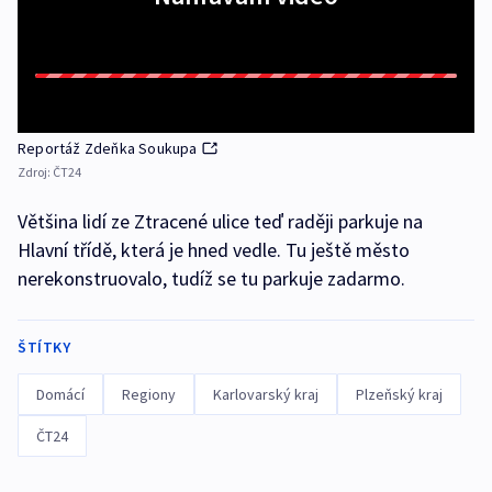
Reportáž Zdeňka Soukupa
Zdroj:
ČT24
Většina lidí ze Ztracené ulice teď raději parkuje na
Hlavní třídě, která je hned vedle. Tu ještě město
nerekonstruovalo, tudíž se tu parkuje zadarmo.
ŠTÍTKY
Domácí
Regiony
Karlovarský kraj
Plzeňský kraj
ČT24