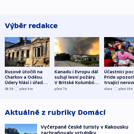
Výběr redakce
Rusové útočili na
Kanadu i Evropu dál
Účastníci po
Charkov a Oděsu.
sužují lesní požáry.
Pride upozorň
Údery hlásí i úřady v
V Britské Kolumbii
trvající nerov
Bělgorodu
evakuovali tisíce lidí
společensko
08:39
před 4
m
před 7
h
včera
před 19
h
atmosféru
Aktuálně z rubriky
Domácí
Vyčerpané české turisty v Rakousku
zachraňovaly vrtulníky