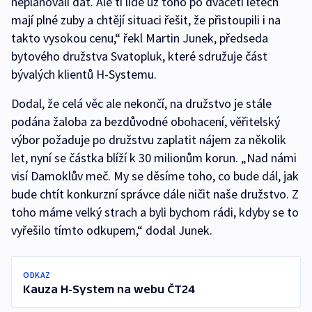
neplánovali dát. Ale ti lidé už toho po dvaceti letech
mají plné zuby a chtějí situaci řešit, že přistoupili i na
takto vysokou cenu,“ řekl Martin Junek, předseda
bytového družstva Svatopluk, které sdružuje část
bývalých klientů H-Systemu.
Dodal, že celá věc ale nekončí, na družstvo je stále
podána žaloba za bezdůvodné obohacení, věřitelský
výbor požaduje po družstvu zaplatit nájem za několik
let, nyní se částka blíží k 30 milionům korun. „Nad námi
visí Damoklův meč. My se děsíme toho, co bude dál, jak
bude chtít konkurzní správce dále ničit naše družstvo. Z
toho máme velký strach a byli bychom rádi, kdyby se to
vyřešilo tímto odkupem,“ dodal Junek.
ODKAZ
Kauza H-System na webu ČT24