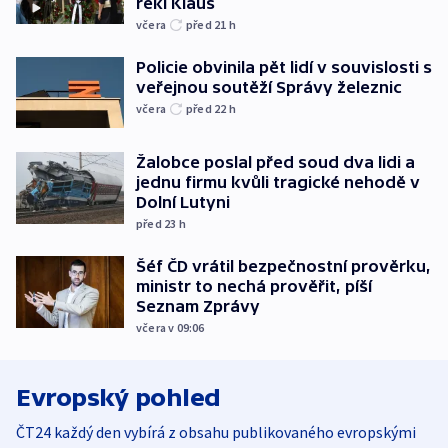
řekl Klaus
včera
před 21
h
Policie obvinila pět lidí v souvislosti s
veřejnou soutěží Správy železnic
včera
před 22
h
Žalobce poslal před soud dva lidi a
jednu firmu kvůli tragické nehodě v
Dolní Lutyni
před 23
h
Šéf ČD vrátil bezpečnostní prověrku,
ministr to nechá prověřit, píší
Seznam Zprávy
včera v 09:06
Evropský pohled
ČT24 každý den vybírá z obsahu publikovaného evropskými