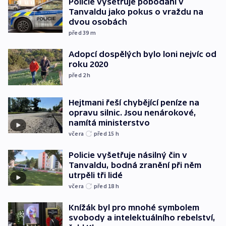
Policie vyšetřuje pobodání v
Tanvaldu jako pokus o vraždu na
dvou osobách
před 39
m
Adopcí dospělých bylo loni nejvíc od
roku 2020
před 2
h
Hejtmani řeší chybějící peníze na
opravu silnic. Jsou nenárokové,
namítá ministerstvo
včera
před 15
h
Policie vyšetřuje násilný čin v
Tanvaldu, bodná zranění při něm
utrpěli tři lidé
včera
před 18
h
Knížák byl pro mnohé symbolem
svobody a intelektuálního rebelství,