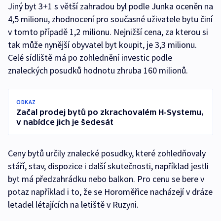
Jiný byt 3+1 s větší zahradou byl podle Junka oceněn na
4,5 milionu, zhodnocení pro současné uživatele bytu činí
v tomto případě 1,2 milionu. Nejnižší cena, za kterou si
tak může nynější obyvatel byt koupit, je 3,3 milionu.
Celé sídliště má po zohlednění investic podle
znaleckých posudků hodnotu zhruba 160 milionů.
ODKAZ
Začal prodej bytů po zkrachovalém H-Systemu,
v nabídce jich je šedesát
Ceny bytů určily znalecké posudky, které zohledňovaly
stáří, stav, dispozice i další skutečnosti, například jestli
byt má předzahrádku nebo balkon. Pro cenu se bere v
potaz například i to, že se Horoměřice nacházejí v dráze
letadel létajících na letiště v Ruzyni.