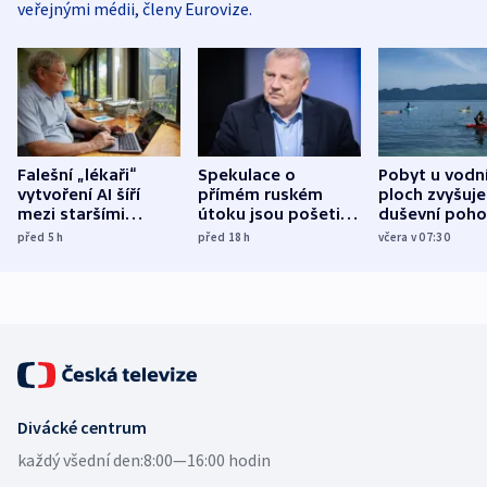
veřejnými médii, členy Eurovize.
Falešní „lékaři“
Spekulace o
Pobyt u vodn
vytvoření AI šíří
přímém ruském
ploch zvyšuje
mezi staršími
útoku jsou pošetilé,
duševní poho
Poláky nebezpečné
míní estonský
ukázala
před 5
h
před 18
h
včera v 07:30
zdravotní rady
bezpečnostní
mezinárodní 
expert
Divácké centrum
každý všední den:
8:00—16:00 hodin