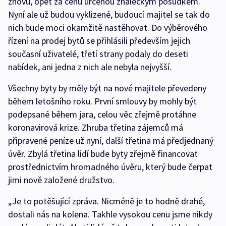
znovu, opět za cenu určenou znaleckým posudkem.
Nyní ale už budou vyklizené, budoucí majitel se tak do
nich bude moci okamžitě nastěhovat. Do výběrového
řízení na prodej bytů se přihlásili především jejich
současní uživatelé, třetí strany podaly do deseti
nabídek, ani jedna z nich ale nebyla nejvyšší.
Všechny byty by měly být na nové majitele převedeny
během letošního roku. První smlouvy by mohly být
podepsané během jara, celou věc zřejmě protáhne
koronavirová krize. Zhruba třetina zájemců má
připravené peníze už nyní, další třetina má předjednaný
úvěr. Zbylá třetina lidí bude byty zřejmě financovat
prostřednictvím hromadného úvěru, který bude čerpat
jimi nově založené družstvo.
„Je to potěšující zpráva. Nicméně je to hodně drahé,
dostali nás na kolena. Takhle vysokou cenu jsme nikdy