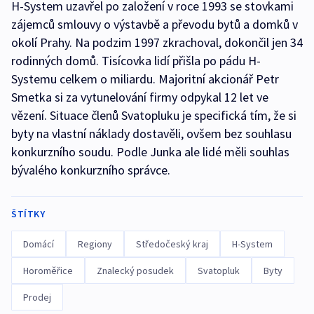
H-System uzavřel po založení v roce 1993 se stovkami
zájemců smlouvy o výstavbě a převodu bytů a domků v
okolí Prahy. Na podzim 1997 zkrachoval, dokončil jen 34
rodinných domů. Tisícovka lidí přišla po pádu H-
Systemu celkem o miliardu. Majoritní akcionář Petr
Smetka si za vytunelování firmy odpykal 12 let ve
vězení. Situace členů Svatopluku je specifická tím, že si
byty na vlastní náklady dostavěli, ovšem bez souhlasu
konkurzního soudu. Podle Junka ale lidé měli souhlas
bývalého konkurzního správce.
ŠTÍTKY
Domácí
Regiony
Středočeský kraj
H-System
Horoměřice
Znalecký posudek
Svatopluk
Byty
Prodej