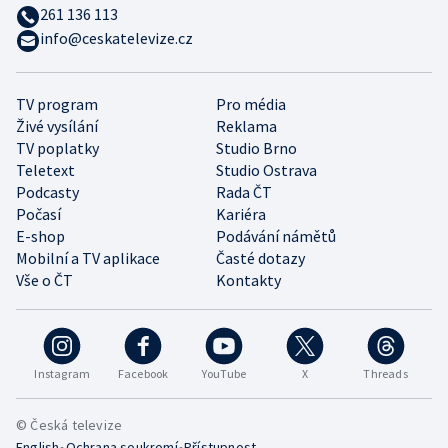
261 136 113
info@ceskatelevize.cz
TV program
Pro média
Živé vysílání
Reklama
TV poplatky
Studio Brno
Teletext
Studio Ostrava
Podcasty
Rada ČT
Počasí
Kariéra
E-shop
Podávání námětů
Mobilní a TV aplikace
Časté dotazy
Vše o ČT
Kontakty
Instagram
Facebook
YouTube
X
Threads
© Česká televize
•
•
English
Ochrana soukromí
Přístupnost