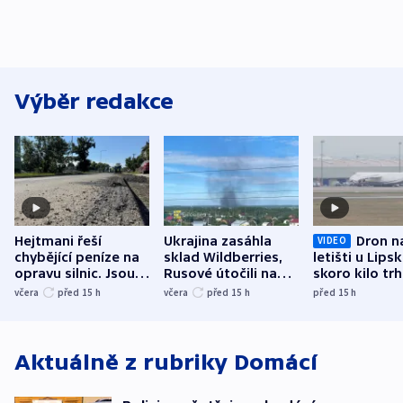
Výběr redakce
Hejtmani řeší
Ukrajina zasáhla
Dron n
VIDEO
chybějící peníze na
sklad Wildberries,
letišti u Lips
opravu silnic. Jsou
Rusové útočili na
skoro kilo trh
nenárokové, namítá
trh, hasiče či
indicie ukazuj
včera
před 15
h
včera
před 15
h
před 15
h
ministerstvo
stadion
Rusko
Aktuálně z rubriky
Domácí