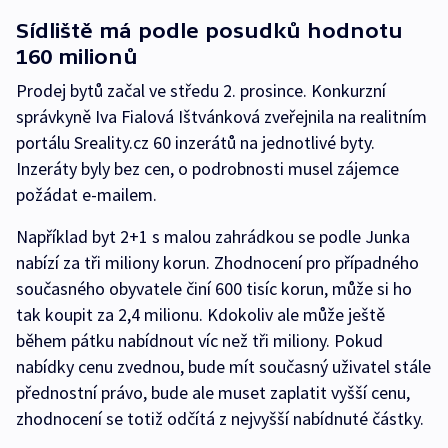
Sídliště má podle posudků hodnotu
160 milionů
Prodej bytů začal ve středu 2. prosince. Konkurzní
správkyně Iva Fialová Ištvánková zveřejnila na realitním
portálu Sreality.cz 60 inzerátů na jednotlivé byty.
Inzeráty byly bez cen, o podrobnosti musel zájemce
požádat e-mailem.
Například byt 2+1 s malou zahrádkou se podle Junka
nabízí za tři miliony korun. Zhodnocení pro případného
současného obyvatele činí 600 tisíc korun, může si ho
tak koupit za 2,4 milionu. Kdokoliv ale může ještě
během pátku nabídnout víc než tři miliony. Pokud
nabídky cenu zvednou, bude mít současný uživatel stále
přednostní právo, bude ale muset zaplatit vyšší cenu,
zhodnocení se totiž odčítá z nejvyšší nabídnuté částky.