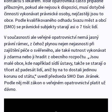
kontaktu s lékařem. Role opatrovníka často připadne
příbuzným, pokud ale nejsou k dispozici, musí dotyčné
činnosti vykonávat právnické osoby, nejčastěji jsou to
obce. Podle kvalifikovaného odhadu Svazu měst a obcí
(SMO) se právnické subjekty starají asi o 7 tisíc lidí.
V současnosti ale veřejné opatrovnictví nemá jasný
právní rámec, z čehož plynou nejen nejasnosti při
zajištění péče o svěřeného, ale také nutnost vykonávat
ji zdarma nebo ji hradit z obecního rozpočtu. „Jsou
malé obce, kde například sídlí ústavy, takže se starají o
třicet až padesát lidí, aniž by na to dostali jedinou
korunu od státu,“ uvedl předseda SMO Dan Jiránek.
Podle něj měl zákon o veřejném opatrovnictví platit už
dávno.