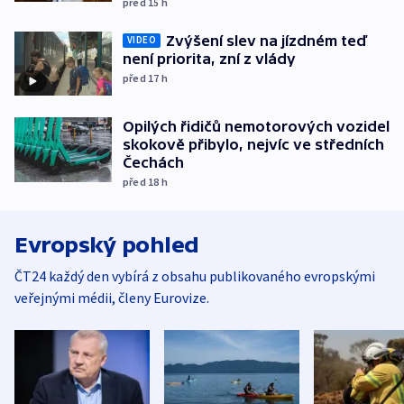
před 15
h
Zvýšení slev na jízdném teď
VIDEO
není priorita, zní z vlády
před 17
h
Opilých řidičů nemotorových vozidel
skokově přibylo, nejvíc ve středních
Čechách
před 18
h
Evropský pohled
ČT24 každý den vybírá z obsahu publikovaného evropskými
veřejnými médii, členy Eurovize.