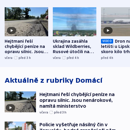
Hejtmani řeší
Ukrajina zasáhla
Dron n
VIDEO
chybějící peníze na
sklad Wildberries,
letišti u Lips
opravu silnic. Jsou
Rusové útočili na
skoro kilo trh
nenárokové, namítá
trh, hasiče či
indicie ukazuj
včera
před 3
h
včera
před 4
h
před 4
h
ministerstvo
stadion
Rusko
Aktuálně z rubriky
Domácí
Hejtmani řeší chybějící peníze na
opravu silnic. Jsou nenárokové,
namítá ministerstvo
včera
před 3
h
Policie vyšetřuje násilný čin v