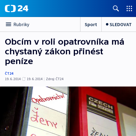
Sport
SLEDOVAT
Rubriky
Obcím v roli opatrovníka má
chystaný zákon přinést
peníze
ČT24
19. 6. 2014
19. 6. 2014
|
Zdroj:
ČT24