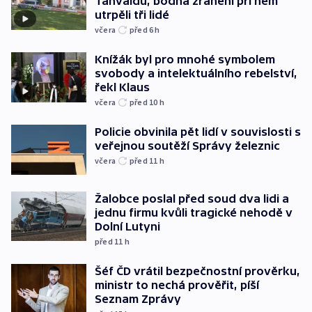
Tanvaldu, bodná zranění při něm
utrpěli tři lidé
včera
před 6
h
Knížák byl pro mnohé symbolem
svobody a intelektuálního rebelství,
řekl Klaus
včera
před 10
h
Policie obvinila pět lidí v souvislosti s
veřejnou soutěží Správy železnic
včera
před 11
h
Žalobce poslal před soud dva lidi a
jednu firmu kvůli tragické nehodě v
Dolní Lutyni
před 11
h
Šéf ČD vrátil bezpečnostní prověrku,
ministr to nechá prověřit, píší
Seznam Zprávy