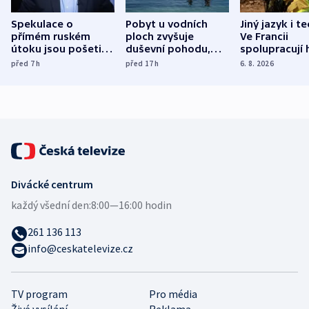
Spekulace o
Pobyt u vodních
Jiný jazyk i t
přímém ruském
ploch zvyšuje
Ve Francii
útoku jsou pošetilé,
duševní pohodu,
spolupracují h
míní estonský
ukázala
různých zemí
před 7
h
před 17
h
6. 8. 2026
bezpečnostní
mezinárodní studie
expert
Divácké centrum
každý všední den:
8:00—16:00 hodin
261 136 113
info@ceskatelevize.cz
TV program
Pro média