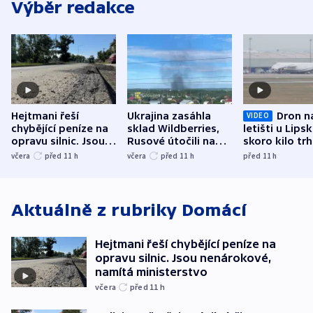
Výběr redakce
Hejtmani řeší
Ukrajina zasáhla
Dron n
VIDEO
chybějící peníze na
sklad Wildberries,
letišti u Lips
opravu silnic. Jsou
Rusové útočili na
skoro kilo trh
nenárokové, namítá
trh, hasiče či
indicie ukazuj
včera
před 11
h
včera
před 11
h
před 11
h
ministerstvo
stadion
Rusko
Aktuálně z rubriky
Domácí
Hejtmani řeší chybějící peníze na
opravu silnic. Jsou nenárokové,
namítá ministerstvo
včera
před 11
h