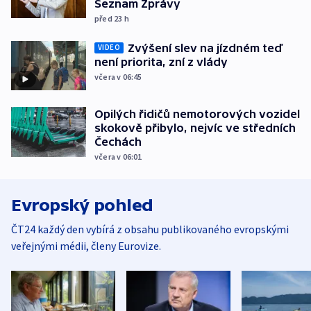
Seznam Zprávy
před 23
h
Zvýšení slev na jízdném teď
VIDEO
není priorita, zní z vlády
včera v 06:45
Opilých řidičů nemotorových vozidel
skokově přibylo, nejvíc ve středních
Čechách
včera v 06:01
Evropský pohled
ČT24 každý den vybírá z obsahu publikovaného evropskými
veřejnými médii, členy Eurovize.