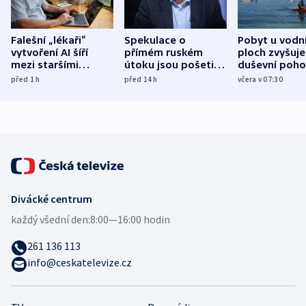
Falešní „lékaři“
Spekulace o
Pobyt u vodn
vytvoření AI šíří
přímém ruském
ploch zvyšuje
mezi staršími
útoku jsou pošetilé,
duševní poho
Poláky nebezpečné
míní estonský
ukázala
před 1
h
před 14
h
včera v 07:30
zdravotní rady
bezpečnostní
mezinárodní 
expert
Divácké centrum
každý všední den:
8:00—16:00 hodin
261 136 113
info@ceskatelevize.cz