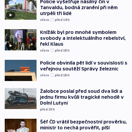
Policie vyšetřuje násilný čin v
Tanvaldu, bodná zranění při něm
utrpěli tři lidé
včera
před 14
h
Knížák byl pro mnohé symbolem
svobody a intelektuálního rebelství,
řekl Klaus
včera
před 18
h
Policie obvinila pět lidí v souvislosti s
veřejnou soutěží Správy železnic
včera
před 18
h
Žalobce poslal před soud dva lidi a
jednu firmu kvůli tragické nehodě v
Dolní Lutyni
před 19
h
Šéf ČD vrátil bezpečnostní prověrku,
ministr to nechá prověřit, píší