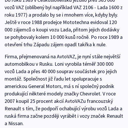
vozů VAZ (oblíbený byl například VAZ 2106 - Lada 1600 z
roku 1977) a prodalo by se i mnohem více, kdyby byly.
Ještě v roce 1988 prodejce Mototechna evidoval 120
000 zájemců o koupi vozu Lada, přitom jejich dodávky
se pohybovaly kolem 10 000 kusů ročně. Po roce 1989 a
otevření trhu Západu zájem opadl takřka k nule.
Firma, přejmenovaná na AvtoVAZ, je nyní stále největší
automobilkou v Rusku. Loni vyrobila téměř 300 000
vozů Lada a přes 40 000 souprav součástek pro jejich
montáž. Společnost již řadu let spolupracuje s
americkou General Motors, má s ní společný podnik
produkující některé modely značky Chevrolet. V roce
2007 koupil 25 procent akcií AvtoVAZu francouzský
Renault s tím, že podpoří ochabující výrobu vozů Lada a
ruská firma začne později vyrábět i vozy značek Renault
a Nissan.