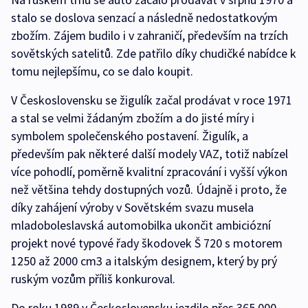
stalo se doslova senzací a následně nedostatkovým
zbožím. Zájem budilo i v zahraničí, především na trzích
sovětských satelitů. Zde patřilo díky chudičké nabídce k
tomu nejlepšímu, co se dalo koupit.
V Československu se žigulík začal prodávat v roce 1971
a stal se velmi žádaným zbožím a do jisté míry i
symbolem společenského postavení. Žigulík, a
především pak některé další modely VAZ, totiž nabízel
více pohodlí, poměrně kvalitní zpracování i vyšší výkon
než většina tehdy dostupných vozů. Údajně i proto, že
díky zahájení výroby v Sovětském svazu musela
mladoboleslavská automobilka ukončit ambiciózní
projekt nové typové řady škodovek Š 720 s motorem
1250 až 2000 cm3 a italským designem, který by prý
ruským vozům příliš konkuroval.
Do roku 1989 v Československu jezdilo přes 365 000