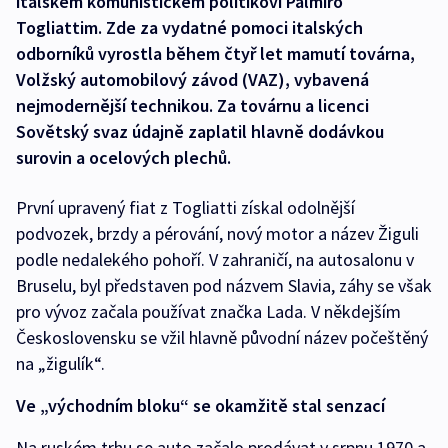
italském komunistickém politikovi Palmiro
Togliattim. Zde za vydatné pomoci italských
odborníků vyrostla během čtyř let mamutí továrna,
Volžský automobilový závod (VAZ), vybavená
nejmodernější technikou. Za továrnu a licenci
Sovětský svaz údajně zaplatil hlavně dodávkou
surovin a ocelových plechů.
První upravený fiat z Togliatti získal odolnější
podvozek, brzdy a pérování, nový motor a název Žiguli
podle nedalekého pohoří. V zahraničí, na autosalonu v
Bruselu, byl představen pod názvem Slavia, záhy se však
pro vývoz začala používat značka Lada. V někdejším
Československu se vžil hlavně původní název počeštěný
na „žigulík“.
Ve „východním bloku“ se okamžitě stal senzací
Na ruském trhu se auto začalo prodávat v srpnu 1970 a