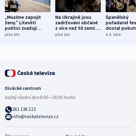
„Musíme zapojit
Na Ukrajině jsou
Španělský
ženy.“ Litevští
zadržováni občané
pořadatel fes
politici zvažují
z více než 50 zemí.
dostal pokut
dohodu o
Bojovali na straně
nekalé prakti
před 18
h
před 20
h
4. 8. 2026
demografii
Ruska
Divácké centrum
každý všední den:
8:00—16:00 hodin
261 136 113
info@ceskatelevize.cz