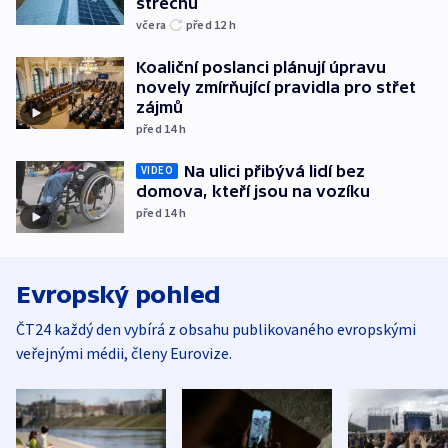
střechu
včera
před 12
h
Koaliční poslanci plánují úpravu
novely zmírňující pravidla pro střet
zájmů
před 14
h
Na ulici přibývá lidí bez
VIDEO
domova, kteří jsou na vozíku
před 14
h
Evropský pohled
ČT24 každý den vybírá z obsahu publikovaného evropskými
veřejnými médii, členy Eurovize.