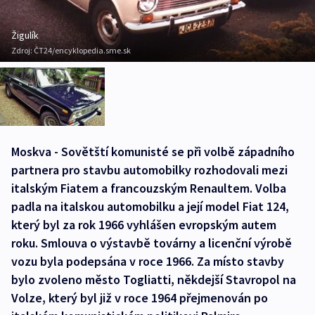
Žigulík
Zdroj:
ČT24/encyklopedia.sme.sk
Moskva - Sovětští komunisté se při volbě západního
partnera pro stavbu automobilky rozhodovali mezi
italským Fiatem a francouzským Renaultem. Volba
padla na italskou automobilku a její model Fiat 124,
který byl za rok 1966 vyhlášen evropským autem
roku. Smlouva o výstavbě továrny a licenční výrobě
vozu byla podepsána v roce 1966. Za místo stavby
bylo zvoleno město Togliatti, někdejší Stavropol na
Volze, který byl již v roce 1964 přejmenován po