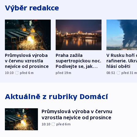
Výběr redakce
Průmyslová výroba
Praha zažila
V Rusku hoří 
v červnu vzrostla
supertropickou noc.
rafinerie. Ukr
nejvíce od prosince
Podívejte se, jak
hlásí oběti
bylo u vás
10:10
před 6
m
před 19
m
08:52
před 31
Aktuálně z rubriky
Domácí
Průmyslová výroba v červnu
vzrostla nejvíce od prosince
10:10
před 6
m