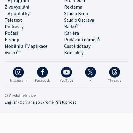
TV program
Pro média
Živé vysílání
Reklama
TV poplatky
Studio Brno
Teletext
Studio Ostrava
Podcasty
Rada ČT
Počasí
Kariéra
E-shop
Podávání námětů
Mobilní a TV aplikace
Časté dotazy
Vše o ČT
Kontakty
Instagram
Facebook
YouTube
X
Threads
© Česká televize
•
•
English
Ochrana soukromí
Přístupnost