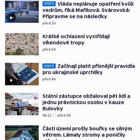
Vláda neplánuje opatření kvůli
VIDEO
vedrům, říká Maříková. Svárovská:
Připravme se na následky
před 2
h
Krátké ochlazení vystřídají
víkendové tropy
před 3
h
Začínají platit přísnější pravidla
VIDEO
pro ukrajinské uprchlíky
před 4
h
Státní zástupce obžaloval pět lidí a
jednu právnickou osobu v kauze
Bulovky
06:11
před 4
h
Částí území prošly bouřky se silným
větrem. Lámaly stromy a poničily