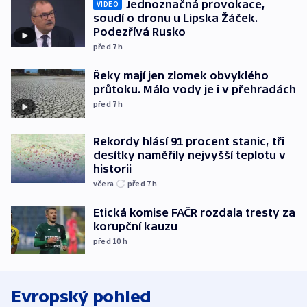
Jednoznačná provokace,
VIDEO
soudí o dronu u Lipska Žáček.
Podezřívá Rusko
před 7
h
Řeky mají jen zlomek obvyklého
průtoku. Málo vody je i v přehradách
před 7
h
Rekordy hlásí 91 procent stanic, tři
desítky naměřily nejvyšší teplotu v
historii
včera
před 7
h
Etická komise FAČR rozdala tresty za
korupční kauzu
před 10
h
Evropský pohled