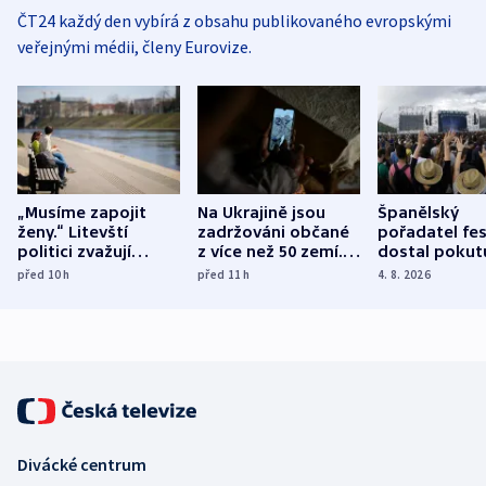
ČT24 každý den vybírá z obsahu publikovaného evropskými
veřejnými médii, členy Eurovize.
„Musíme zapojit
Na Ukrajině jsou
Španělský
ženy.“ Litevští
zadržováni občané
pořadatel fes
politici zvažují
z více než 50 zemí.
dostal pokut
dohodu o
Bojovali na straně
nekalé prakti
před 10
h
před 11
h
4. 8. 2026
demografii
Ruska
Divácké centrum