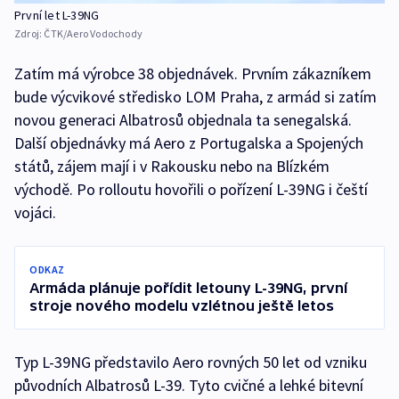
První let L-39NG
Zdroj:
ČTK/Aero Vodochody
Zatím má výrobce 38 objednávek. Prvním zákazníkem
bude výcvikové středisko LOM Praha, z armád si zatím
novou generaci Albatrosů objednala ta senegalská.
Další objednávky má Aero z Portugalska a Spojených
států, zájem mají i v Rakousku nebo na Blízkém
východě. Po rolloutu hovořili o pořízení L-39NG i čeští
vojáci.
ODKAZ
Armáda plánuje pořídit letouny L-39NG, první
stroje nového modelu vzlétnou ještě letos
Typ L-39NG představilo Aero rovných 50 let od vzniku
původních Albatrosů L-39. Tyto cvičné a lehké bitevní