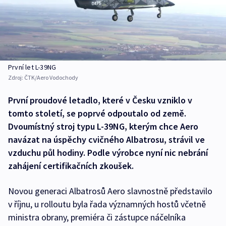
První let L-39NG
Zdroj:
ČTK/Aero Vodochody
První proudové letadlo, které v Česku vzniklo v
tomto století, se poprvé odpoutalo od země.
Dvoumístný stroj typu L-39NG, kterým chce Aero
navázat na úspěchy cvičného Albatrosu, strávil ve
vzduchu půl hodiny. Podle výrobce nyní nic nebrání
zahájení certifikačních zkoušek.
Novou generaci Albatrosů Aero slavnostně představilo
v říjnu, u rolloutu byla řada významných hostů včetně
ministra obrany, premiéra či zástupce náčelníka