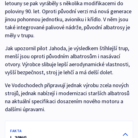
letouny se pak vyráběly s několika modifikacemi do
poloviny 90. let. Oproti původní verzi má nová generace
jinou pohonnou jednotku, avioniku i křídlo. V něm jsou
také integrované palivové nádrže, původní albatrosy je
měly v trupu.
Jak upozornil pilot Jahoda, je výsledkem štíhlejší trup,
menší jsou oproti původním albatrosům i nasávací
otvory. Výrobce slibuje lepší aerodynamické vlastnosti,
vyšší bezpečnost, stroj je lehčí a má delší dolet.
Ve Vodochodech připravují jednak výrobu zcela nových
strojů, jednak nabízejí i modernizaci starších albatrosů
na aktuální specifikaci dosazením nového motoru a
dalšími úpravami.
FAKTA
L-39NG