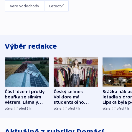
Aero Vodochody
Letectví
Výběr redakce
Částí území prošly
Český snímek
Srážka nákla
bouřky se silným
Volklore má
letadla s dr
větrem. Lámaly
studentského
Lipska byla p
stromy a poničily
Oscara, zabojuje o
německého mi
včera
před 3
h
včera
před 4
h
včera
před 4
h
střechu
cenu za krátký film
hybridní útok
Aktuálně z rubriky
Domácí