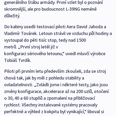
generálního štábu armády. První vzlet byl o poznání
skromnější, ale pro budoucnost L-39NG neméně
důležitý.
Do kabiny usedli testovací piloti Aera David Jahoda a
Vladimír Továrek. Letoun strávil ve vzduchu půl hodiny a
vystoupal do pěti tisíc stop, tedy nad 1500
metrů. „První stroj letěl již v
konfiguraci sériového letounu,“ uvedl mluvčí výrobce
Tobiáš Tvrdík.
Piloti při prvním letu především zkoušeli, zda se stroj
chová tak, jak by měl z pohledu stability a
ovladatelnosti. „Zvládli jsme i některé testy, jako jsou
změny konfigurace, akcelerace až na 200 uzlů, otočení
o 30, 40 a 60 stupňů a zpomalení na přibližovací
rychlost. Všechny instalované systémy pracovaly
perfektně a výhled z kokpitu byl vynikající,“ liboval si