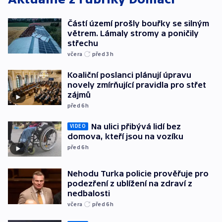
Částí území prošly bouřky se silným
větrem. Lámaly stromy a poničily
střechu
včera
před 3
h
Koaliční poslanci plánují úpravu
novely zmírňující pravidla pro střet
zájmů
před 6
h
Na ulici přibývá lidí bez
VIDEO
domova, kteří jsou na vozíku
před 6
h
Nehodu Turka policie prověřuje pro
podezření z ublížení na zdraví z
nedbalosti
včera
před 6
h