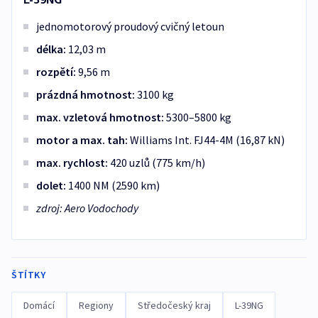
jednomotorový proudový cvičný letoun
délka:
12,03 m
rozpětí:
9,56 m
prázdná hmotnost:
3100 kg
max. vzletová hmotnost:
5300–5800 kg
motor a max. tah:
Williams Int. FJ44-4M (16,87 kN)
max. rychlost:
420 uzlů (775 km/h)
dolet:
1400 NM (2590 km)
zdroj: Aero Vodochody
ŠTÍTKY
Domácí
Regiony
Středočeský kraj
L-39NG