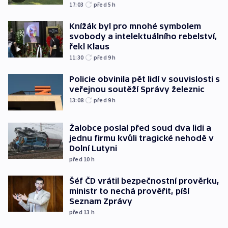
17:03
před 5
h
Knížák byl pro mnohé symbolem
svobody a intelektuálního rebelství,
řekl Klaus
11:30
před 9
h
Policie obvinila pět lidí v souvislosti s
veřejnou soutěží Správy železnic
13:08
před 9
h
Žalobce poslal před soud dva lidi a
jednu firmu kvůli tragické nehodě v
Dolní Lutyni
před 10
h
Šéf ČD vrátil bezpečnostní prověrku,
ministr to nechá prověřit, píší
Seznam Zprávy
před 13
h