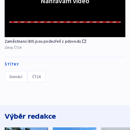
Nahrávám video
Zaměstnanci BIS jsou podezřelí z pdovodu
Zdroj:
ČT24
ŠTÍTKY
Domácí
ČT24
Výběr redakce