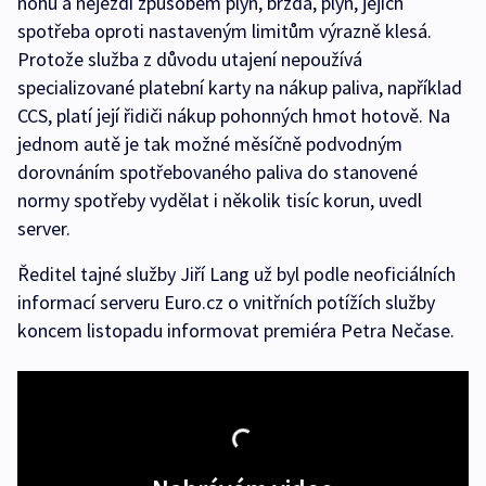
nohu a nejezdí způsobem plyn, brzda, plyn, jejich
spotřeba oproti nastaveným limitům výrazně klesá.
Protože služba z důvodu utajení nepoužívá
specializované platební karty na nákup paliva, například
CCS, platí její řidiči nákup pohonných hmot hotově. Na
jednom autě je tak možné měsíčně podvodným
dorovnáním spotřebovaného paliva do stanovené
normy spotřeby vydělat i několik tisíc korun, uvedl
server.
Ředitel tajné služby Jiří Lang už byl podle neoficiálních
informací serveru Euro.cz o vnitřních potížích služby
koncem listopadu informovat premiéra Petra Nečase.