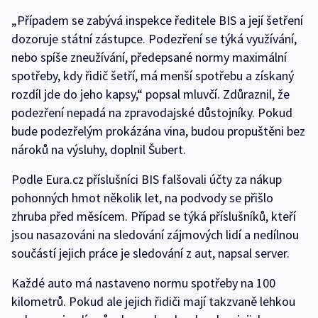
„Případem se zabývá inspekce ředitele BIS a její šetření
dozoruje státní zástupce. Podezření se týká využívání,
nebo spíše zneužívání, předepsané normy maximální
spotřeby, kdy řidič šetří, má menší spotřebu a získaný
rozdíl jde do jeho kapsy,“ popsal mluvčí. Zdůraznil, že
podezření nepadá na zpravodajské důstojníky. Pokud
bude podezřelým prokázána vina, budou propuštěni bez
nároků na výsluhy, doplnil Šubert.
Podle Eura.cz příslušníci BIS falšovali účty za nákup
pohonných hmot několik let, na podvody se přišlo
zhruba před měsícem. Případ se týká příslušníků, kteří
jsou nasazováni na sledování zájmových lidí a nedílnou
součástí jejich práce je sledování z aut, napsal server.
Každé auto má nastaveno normu spotřeby na 100
kilometrů. Pokud ale jejich řidiči mají takzvaně lehkou