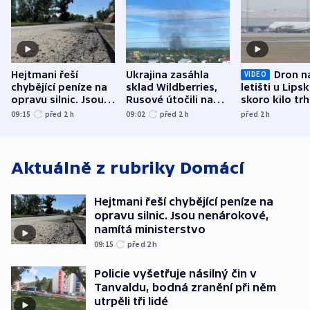
Hejtmani řeší
Ukrajina zasáhla
Dron n
VIDEO
chybějící peníze na
sklad Wildberries,
letišti u Lips
opravu silnic. Jsou
Rusové útočili na
skoro kilo trh
nenárokové, namítá
trh, hasiče či
indicie ukazuj
09:15
před 2
h
09:02
před 2
h
před 2
h
ministerstvo
stadion
Rusko
Aktuálně z rubriky
Domácí
Hejtmani řeší chybějící peníze na
opravu silnic. Jsou nenárokové,
namítá ministerstvo
09:15
před 2
h
Policie vyšetřuje násilný čin v
Tanvaldu, bodná zranění při něm
utrpěli tři lidé