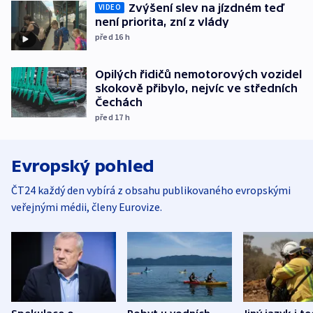
Zvýšení slev na jízdném teď
VIDEO
není priorita, zní z vlády
před 16
h
Opilých řidičů nemotorových vozidel
skokově přibylo, nejvíc ve středních
Čechách
před 17
h
Evropský pohled
ČT24 každý den vybírá z obsahu publikovaného evropskými
veřejnými médii, členy Eurovize.