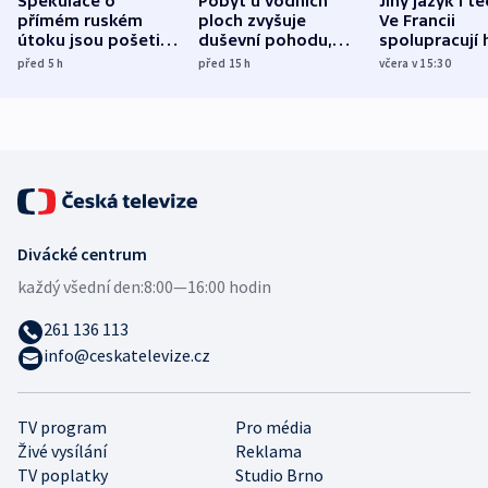
Spekulace o
Pobyt u vodních
Jiný jazyk i t
přímém ruském
ploch zvyšuje
Ve Francii
útoku jsou pošetilé,
duševní pohodu,
spolupracují h
míní estonský
ukázala
různých zemí
před 5
h
před 15
h
včera v 15:30
bezpečnostní
mezinárodní studie
expert
Divácké centrum
každý všední den:
8:00—16:00 hodin
261 136 113
info@ceskatelevize.cz
TV program
Pro média
Živé vysílání
Reklama
TV poplatky
Studio Brno