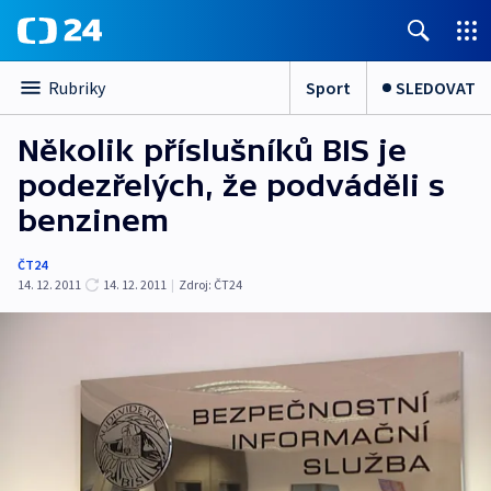
Sport
SLEDOVAT
Rubriky
Několik příslušníků BIS je
podezřelých, že podváděli s
benzinem
ČT24
14. 12. 2011
14. 12. 2011
|
Zdroj:
ČT24